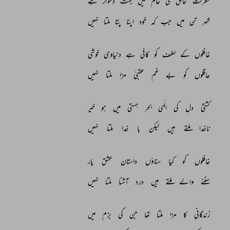
معرفت 
خالق 
کی 
عالم 
میں 
بہت 
دشوار 
ہے 
شہر 
تن 
میں 
جب 
کہ 
خود 
اپنا 
پتا 
ملتا 
نہیں 
غافلوں 
کے 
لطف 
کو 
کافی 
ہے 
دنیاوی 
خوشی 
عاقلوں 
کو 
بے 
غم 
عقبیٰ 
مزا 
ملتا 
نہیں 
کشتئ 
دل 
کی 
الٰہی 
بحر 
ہستی 
میں 
ہو 
خیر 
ناخدا 
ملتے 
ہیں 
لیکن 
با 
خدا 
ملتا 
نہیں 
غافلوں 
کو 
کیا 
سناؤں 
داستان 
عشق 
یار 
سننے 
والے 
ملتے 
ہیں 
درد 
آشنا 
ملتا 
نہیں 
زندگانی 
کا 
مزا 
ملتا 
تھا 
جن 
کی 
بزم 
میں 