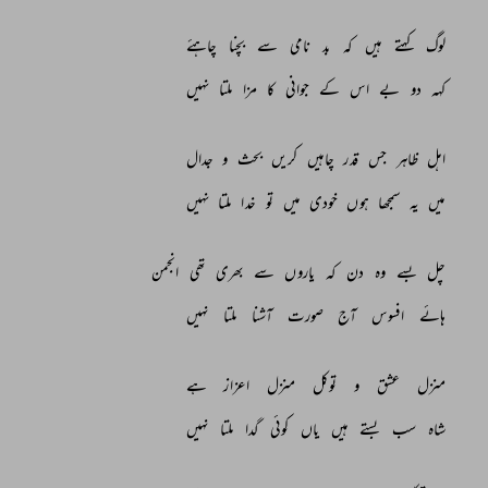
لوگ 
کہتے 
ہیں 
کہ 
بد 
نامی 
سے 
بچنا 
چاہئے 
کہہ 
دو 
بے 
اس 
کے 
جوانی 
کا 
مزا 
ملتا 
نہیں 
اہل 
ظاہر 
جس 
قدر 
چاہیں 
کریں 
بحث 
و 
جدال 
میں 
یہ 
سمجھا 
ہوں 
خودی 
میں 
تو 
خدا 
ملتا 
نہیں 
چل 
بسے 
وہ 
دن 
کہ 
یاروں 
سے 
بھری 
تھی 
انجمن 
ہائے 
افسوس 
آج 
صورت 
آشنا 
ملتا 
نہیں 
منزل 
عشق 
و 
توکل 
منزل 
اعزاز 
ہے 
شاہ 
سب 
بستے 
ہیں 
یاں 
کوئی 
گدا 
ملتا 
نہیں 