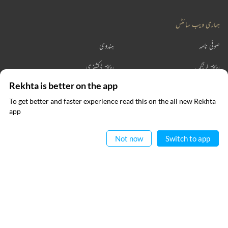
ہماری ویب سائٹس
صوفی نامہ
ہندوی
ریختہ لرننگ
ریختہ ڈکشنری
Rekhta is better on the app
ریختہ بکس
To get better and faster experience read this on the all new Rekhta
ایپ میں
app
پڑھیے
رابطہ کیجیے
Not now
Switch to app
فالو کیجیے