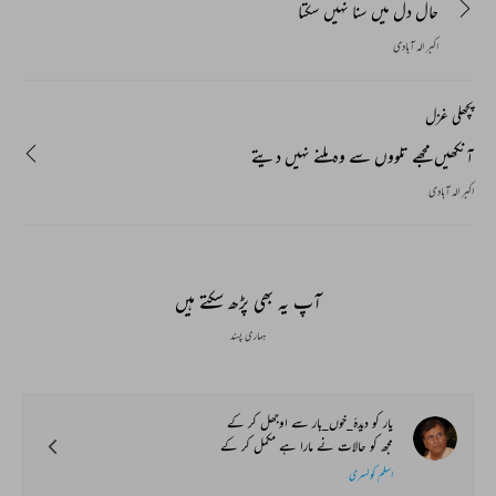
حال دل میں سنا نہیں سکتا
اکبر الہ آبادی
پچھلی غزل
آنکھیں مجھے تلووں سے وہ ملنے نہیں دیتے
اکبر الہ آبادی
آپ یہ بھی پڑھ سکتے ہیں
ہماری پسند
یار کو دیدۂ_خوں_بار سے اوجھل کر کے
مجھ کو حالات نے مارا ہے مکمل کر کے
اسلم کولسری