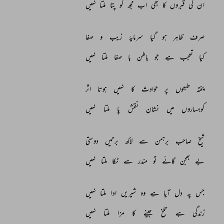
ان 
کی 
قبروں 
کا 
بھی 
اب 
مجھ 
کو 
پتا 
ملتا 
نہیں 
صرف 
ظاہر 
ہو 
گیا 
سرمایۂ 
زیب 
و 
صفا 
کیا 
تعجب 
ہے 
جو 
باطن 
با 
صفا 
ملتا 
نہیں 
پختہ 
طبعوں 
پر 
حوادث 
کا 
نہیں 
ہوتا 
اثر 
کوہساروں 
میں 
نشان 
نقش 
پا 
ملتا 
نہیں 
شیخ 
صاحب 
برہمن 
سے 
لاکھ 
برتیں 
دوستی 
بے 
بھجن 
گائے 
تو 
مندر 
سے 
ٹکا 
ملتا 
نہیں 
جس 
پہ 
دل 
آیا 
ہے 
وہ 
شیریں 
ادا 
ملتا 
نہیں 
زندگی 
ہے 
تلخ 
جینے 
کا 
مزا 
ملتا 
نہیں 