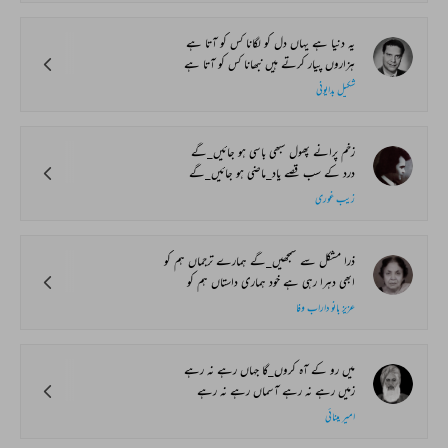
یہ دنیا ہے یہاں دل کو لگانا کس کو آتا ہے
ہزاروں پیار کرتے ہیں نبھانا کس کو آتا ہے
شکیل بدایونی
زخم پرانے پھول سبھی باسی ہو جائیں_گے
درد کے سب قصے یاد_ماضی ہو جائیں_گے
زیب غوری
ذرا مشکل سے سمجھیں_گے ہمارے ترجماں ہم کو
ابھی دہرا رہی ہے خود ہماری داستاں ہم کو
عزیز بانو داراب وفا
میں رو کے آہ کروں_گا جہاں رہے نہ رہے
زمیں رہے نہ رہے آسماں رہے نہ رہے
امیر مینائی