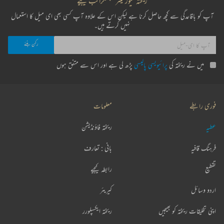
ریختہ نیوز لیٹر سبسکرائب کیجیے
آپ کو باقاعدگی سے کچھ حاصل کرنا ہے لیکن اس کے علاوہ آپ کسی بھی ای میل کا استعمال
نہیں کرتے ہیں۔
میں نے ریختہ کی
پرائیویسی پالیسی
پڑھ لی ہے اور اس سے متفق ہوں
فوری رابطے
معلومات
عطیہ
ریختہ فاؤنڈیشن
فرہنگ قافیہ
بانی : تعارف
تقطیع
رابطہ کیجیے
اردو وسائل
کیریئر
اپنی تخلیقات ریختہ کو بھیجیں
ریختہ ایکسپلورر