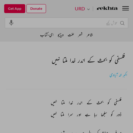
URD
Get App
Donate
شاعر
شعر
لغت
ویڈیو
ای-کتاب
فلسفی کو بحث کے اندر خدا ملتا نہیں
اکبر الہ آبادی
فلسفی 
کو 
بحث 
کے 
اندر 
خدا 
ملتا 
نہیں 
ڈور 
کو 
سلجھا 
رہا 
ہے 
اور 
سرا 
ملتا 
نہیں 