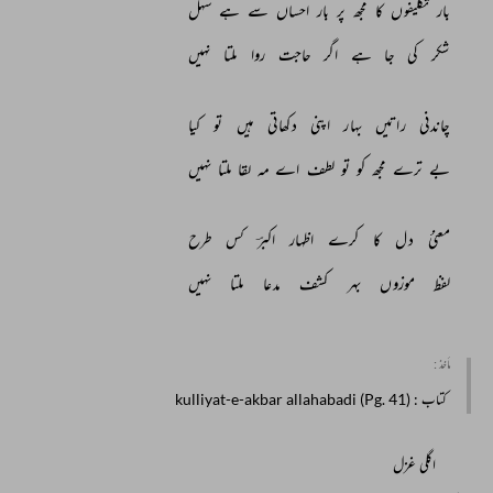
بار 
تکلیفوں 
کا 
مجھ 
پر 
بار 
احساں 
سے 
ہے 
سہل 
شکر 
کی 
جا 
ہے 
اگر 
حاجت 
روا 
ملتا 
نہیں 
چاندنی 
راتیں 
بہار 
اپنی 
دکھاتی 
ہیں 
تو 
کیا 
بے 
ترے 
مجھ 
کو 
تو 
لطف 
اے 
مہ 
لقا 
ملتا 
نہیں 
معنیٔ 
دل 
کا 
کرے 
اظہار 
اکبرؔ 
کس 
طرح 
لفظ 
موزوں 
بہر 
کشف 
مدعا 
ملتا 
نہیں 
مأخذ :
کتاب
: kulliyat-e-akbar allahabadi (Pg. 41)
اگلی غزل