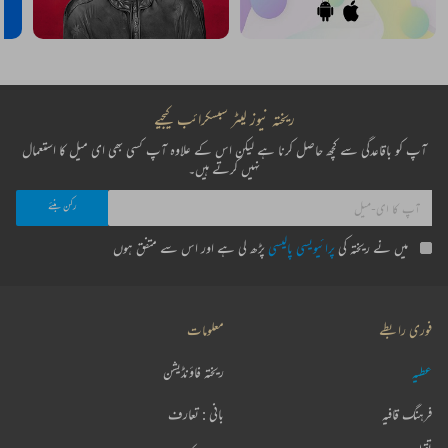
ریختہ نیوز لیٹر سبسکرائب کیجیے
آپ کو باقاعدگی سے کچھ حاصل کرنا ہے لیکن اس کے علاوہ آپ کسی بھی ای میل کا استعمال
نہیں کرتے ہیں۔
میں نے ریختہ کی
پرائیویسی پالیسی
پڑھ لی ہے اور اس سے متفق ہوں
فوری رابطے
معلومات
عطیہ
ریختہ فاؤنڈیشن
فرہنگ قافیہ
بانی : تعارف