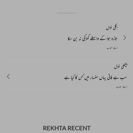
اگلی غزل
تازہ ہوا کے واسطے کھڑکی نہ بن سکا
اجے سحاب
پچھلی غزل
سب ہے فانی یہاں سنسار میں کس کا کیا ہے
اجے سحاب
REKHTA RECENT