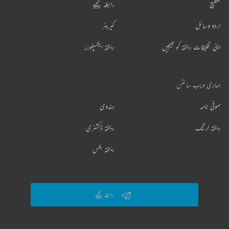
تقطیع
رابطہ کیجیے
اردو وسائل
کیریئر
اپنی تخلیقات ریختہ کو بھیجیں
ریختہ ایکسپلورر
ہماری ویب سائٹس
صوفی نامہ
ہندوی
ریختہ لرننگ
ریختہ ڈکشنری
ریختہ بکس
رابطہ کیجیے