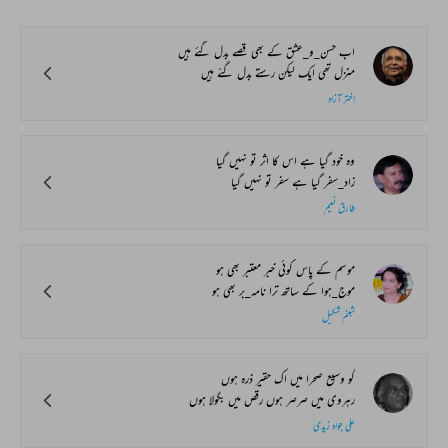
اب حسن_و_عشق کے بھی قصے بدل گئے ہیں
منزل تھی ایک لیکن رستے بدل گئے ہیں
اختر آزاد
وہ خود گیا ہے اس کا اثر تو نہیں گیا
زاد_سفر گیا ہے سفر تو نہیں گیا
طارق نعیم
موسم کے پاس کوئی خبر معتبر بھی ہو
موج_ہوا کے ساتھ ترا نامہ_بر بھی ہو
شبنم شکیل
گو وسیع صحرا میں اک حقیر ذرہ ہوں
رہروی میں صرصر ہوں رقص میں بگولا ہوں
علی جواد زیدی