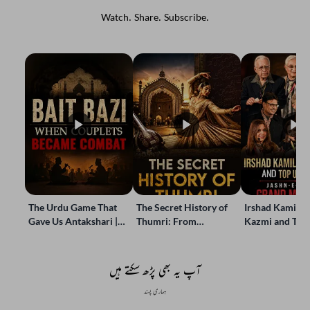
Watch. Share. Subscribe.
The Urdu Game That
The Secret History of
Irshad Kamil, B
Gave Us Antakshari |
Thumri: From
Kazmi and Top
Bait Bazi Explained
Lucknow’s Courts to
Poets Live at t
Global Stages
e-Rekhta Lond
Mushaira
آپ یہ بھی پڑھ سکتے ہیں
ہماری پسند