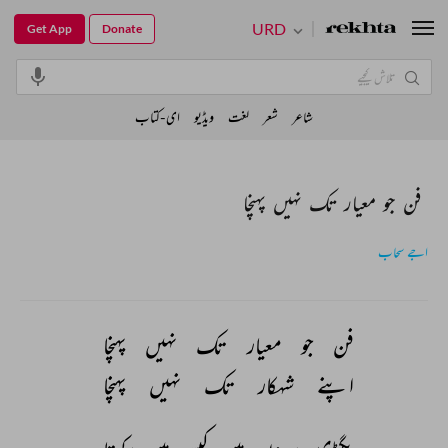
URD
Get App
Donate
شاعر
شعر
لغت
ویڈیو
ای-کتاب
فن جو معیار تک نہیں پہنچا
اجے سحاب
فن 
جو 
معیار 
تک 
نہیں 
پہنچا 
اپنے 
شہکار 
تک 
نہیں 
پہنچا 