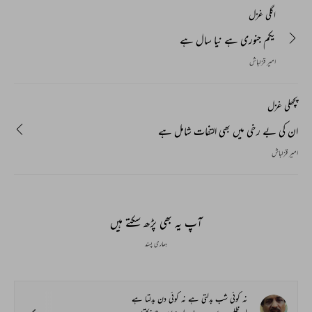
اگلی غزل
یکم جنوری ہے نیا سال ہے
امیر قزلباش
پچھلی غزل
ان کی بے رخی میں بھی التفات شامل ہے
امیر قزلباش
آپ یہ بھی پڑھ سکتے ہیں
ہماری پسند
نہ کوئی شب بدلتی ہے نہ کوئی دن بدلتا ہے