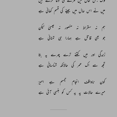
لوگ 
جس 
حال 
میں 
مرنے 
کی 
دعا 
کرتے 
ہیں 
میں 
نے 
اس 
حال 
میں 
جینے 
کی 
قسم 
کھائی 
ہے 
ہم 
نہ 
سقراط 
نہ 
منصور 
نہ 
عیسیٰ 
لیکن 
جو 
بھی 
قاتل 
ہے 
ہمارا 
ہی 
تمنائی 
ہے 
زندگی 
اور 
ہیں 
کتنے 
ترے 
چہرے 
یہ 
بتا 
تجھ 
سے 
اک 
عمر 
کی 
حالانکہ 
شناسائی 
ہے 
کون 
ناواقف 
انجام 
تبسم 
ہے 
امیرؔ 
میرے 
حالات 
پہ 
یہ 
کس 
کو 
ہنسی 
آئی 
ہے 