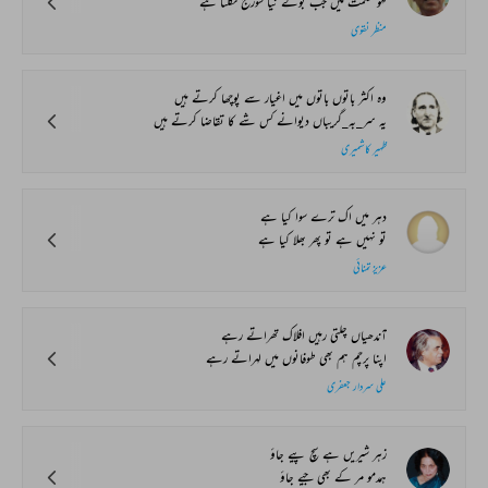
لہو ظلمت میں جب بولے نیا سورج نکلتا ہے
منظر نقوی
وہ اکثر باتوں باتوں میں اغیار سے پوچھا کرتے ہیں
یہ سر_بہ_گریباں دیوانے کس شے کا تقاضا کرتے ہیں
ظہیر کاشمیری
دہر میں اک ترے سوا کیا ہے
تو نہیں ہے تو پھر بھلا کیا ہے
عزیز تمنائی
آندھیاں چلتی رہیں افلاک تھراتے رہے
اپنا پرچم ہم بھی طوفانوں میں لہراتے رہے
علی سردار جعفری
زہر شیریں ہے سچ پیے جاؤ
ہمدمو مر کے بھی جیے جاؤ