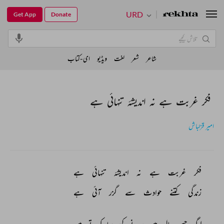
URD
Get App
Donate
شاعر
شعر
لغت
ویڈیو
ای-کتاب
فکر غربت ہے نہ اندیشۂ تنہائی ہے
امیر قزلباش
فکر 
غربت 
ہے 
نہ 
اندیشۂ 
تنہائی 
ہے 
زندگی 
کتنے 
حوادث 
سے 
گزر 
آئی 
ہے 