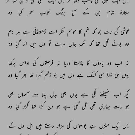
بس 
ایک 
موتی 
سی 
چھب 
دکھا 
کر 
بس 
ایک 
میٹھی 
سی 
دھن 
سنا 
کر 
ستارۂ 
شام 
بن 
کے 
آیا 
برنگ 
خواب 
سحر 
گیا 
وہ 
خوشی 
کی 
رت 
ہو 
کہ 
غم 
کا 
موسم 
نظر 
اسے 
ڈھونڈتی 
ہے 
ہر 
دم 
وہ 
بوئے 
گل 
تھا 
کہ 
نغمۂ 
جاں 
مرے 
تو 
دل 
میں 
اتر 
گیا 
وہ 
نہ 
اب 
وہ 
یادوں 
کا 
چڑھتا 
دریا 
نہ 
فرصتوں 
کی 
اداس 
برکھا 
یوں 
ہی 
ذرا 
سی 
کسک 
ہے 
دل 
میں 
جو 
زخم 
گہرا 
تھا 
بھر 
گیا 
وہ 
کچھ 
اب 
سنبھلنے 
لگی 
ہے 
جاں 
بھی 
بدل 
چلا 
دور 
آسماں 
بھی 
جو 
رات 
بھاری 
تھی 
ٹل 
گئی 
ہے 
جو 
دن 
کڑا 
تھا 
گزر 
گیا 
وہ 
بس 
ایک 
منزل 
ہے 
بوالہوس 
کی 
ہزار 
رستے 
ہیں 
اہل 
دل 
کے 