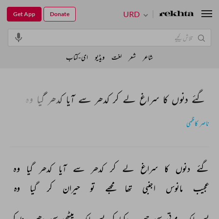
URD
Get App
Donate
شاعر
شعر
لغت
ویڈیو
ای-کتاب
گئے دنوں کا سراغ لے کر کدھر سے آیا کدھر گیا وہ
ناصر کاظمی
گئے 
دنوں 
کا 
سراغ 
لے 
کر 
کدھر 
سے 
آیا 
کدھر 
گیا 
وہ 
عجیب 
مانوس 
اجنبی 
تھا 
مجھے 
تو 
حیران 
کر 
گیا 
وہ 