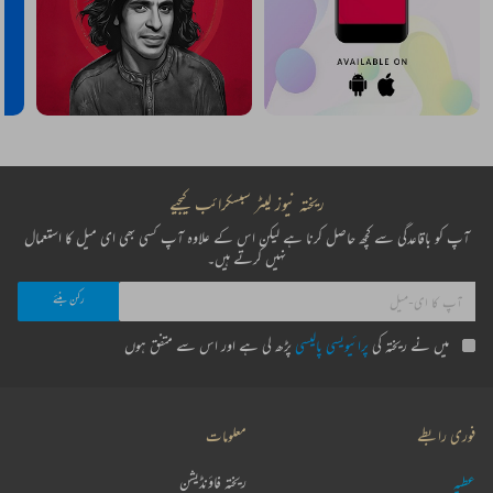
ریختہ نیوز لیٹر سبسکرائب کیجیے
آپ کو باقاعدگی سے کچھ حاصل کرنا ہے لیکن اس کے علاوہ آپ کسی بھی ای میل کا استعمال
نہیں کرتے ہیں۔
میں نے ریختہ کی
پرائیویسی پالیسی
پڑھ لی ہے اور اس سے متفق ہوں
فوری رابطے
معلومات
عطیہ
ریختہ فاؤنڈیشن