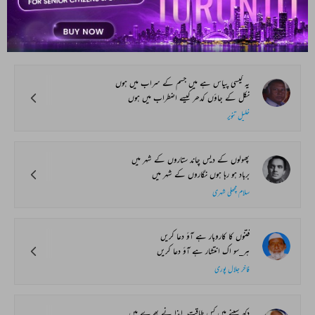
آپ یہ بھی پڑھ سکتے ہیں
ہماری پسند
یہ کیسی پیاس ہے میں جسم کے سراب میں ہوں
نکل کے جاؤں کدھر کیسے اضطراب میں ہوں
خلیل تنویر
پھولوں کے دیس چاند ستاروں کے شہر میں
برباد ہو رہا ہوں نگاروں کے شہر میں
سلام مچھلی شہری
فتنوں کا کاروبار ہے آؤ دعا کریں
ہر_سو اک انتشار ہے آؤ دعا کریں
فاخر جلال پوری
دکھ سینے میں کس طاقت_ایذا نے بھرے ہیں