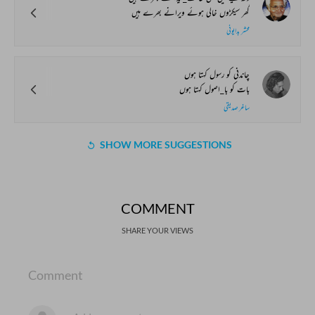
گھر سیکڑوں خالی ہوئے ویرانے بھرے ہیں
محشر بدایونی
چاندنی کو رسول کہتا ہوں
بات کو با_اصول کہتا ہوں
ساغر صدیقی
SHOW MORE SUGGESTIONS
COMMENT
SHARE YOUR VIEWS
Comment