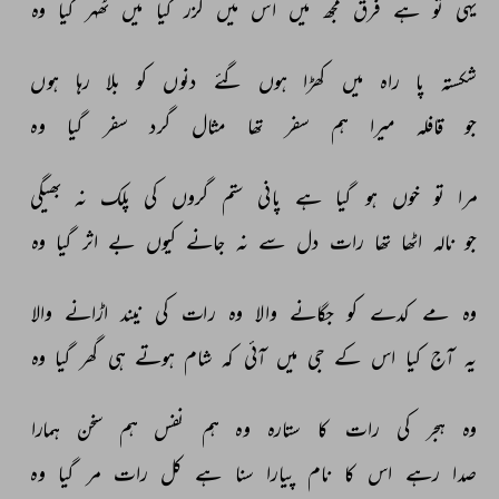
یہی 
تو 
ہے 
فرق 
مجھ 
میں 
اس 
میں 
گزر 
گیا 
میں 
ٹھہر 
گیا 
وہ 
شکستہ 
پا 
راہ 
میں 
کھڑا 
ہوں 
گئے 
دنوں 
کو 
بلا 
رہا 
ہوں 
جو 
قافلہ 
میرا 
ہم 
سفر 
تھا 
مثال 
گرد 
سفر 
گیا 
وہ 
مرا 
تو 
خوں 
ہو 
گیا 
ہے 
پانی 
ستم 
گروں 
کی 
پلک 
نہ 
بھیگی 
جو 
نالہ 
اٹھا 
تھا 
رات 
دل 
سے 
نہ 
جانے 
کیوں 
بے 
اثر 
گیا 
وہ 
وہ 
مے 
کدے 
کو 
جگانے 
والا 
وہ 
رات 
کی 
نیند 
اڑانے 
والا 
یہ 
آج 
کیا 
اس 
کے 
جی 
میں 
آئی 
کہ 
شام 
ہوتے 
ہی 
گھر 
گیا 
وہ 
وہ 
ہجر 
کی 
رات 
کا 
ستارہ 
وہ 
ہم 
نفس 
ہم 
سخن 
ہمارا 
صدا 
رہے 
اس 
کا 
نام 
پیارا 
سنا 
ہے 
کل 
رات 
مر 
گیا 
وہ 