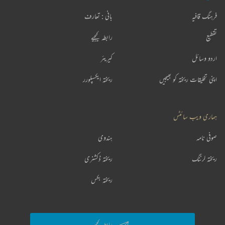
فرہنگ قافیہ
بانی : تعارف
تقطیع
رابطہ کیجیے
اردو وسائل
کیریئر
اپنی تخلیقات ریختہ کو بھیجیں
ریختہ ایکسپلورر
ہماری ویب سائٹس
صوفی نامہ
ہندوی
ریختہ لرننگ
ریختہ ڈکشنری
ریختہ بکس
رابطہ کیجیے