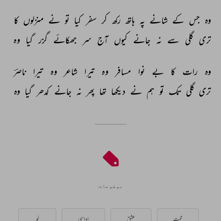
وہ 
جس 
کے 
شانے 
پہ 
ہاتھ 
رکھ 
کر 
سفر 
کیا 
تو 
نے 
منزلوں 
کا 
تری 
گلی 
سے 
نہ 
جانے 
کیوں 
آج 
سر 
جھکائے 
گزر 
گیا 
وہ 
وہ 
رات 
کا 
بے 
نوا 
مسافر 
وہ 
تیرا 
شاعر 
وہ 
تیرا 
ناصرؔ 
تری 
گلی 
تک 
تو 
ہم 
نے 
دیکھا 
تھا 
پھر 
نہ 
جانے 
کدھر 
گیا 
وہ 
موضوعات
محبت
عشق
اداسی
لَو