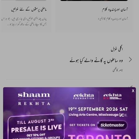
آسان اورپسندیدہ کلام
ماضی پرستوں کے لئے غزلیں
آسان اور پسندیدہ کلام کا ذخیرہ
جس کااپنے ماضی کے ساتھ گہرا ربط ہو ۔
اگلی غزل
وہ ساحلوں پہ گانے والے کیا ہوئے
ناصر کاظمی
پچھلی غزل
دیار دل کی رات میں چراغ سا جلا گیا
ناصر کاظمی