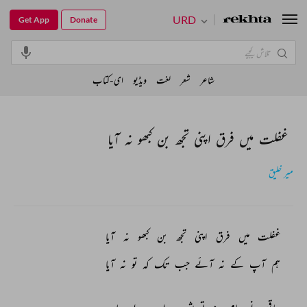
URD
Get App
Donate
شاعر
شعر
لغت
ویڈیو
ای-کتاب
غفلت میں فرق اپنی تجھ بن کبھو نہ آیا
میر خلیق
غفلت 
میں 
فرق 
اپنی 
تجھ 
بن 
کبھو 
نہ 
آیا 
ہم 
آپ 
کے 
نہ 
آئے 
جب 
تک 
کہ 
تو 
نہ 
آیا 