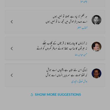
جاوید صبا
ہر ظلم ترا یاد ہے بھولا تو نہیں ہوں
اے وعدہ_فراموش میں تجھ سا تو نہیں ہوں
آفتاب مضطر
نہ آرزؤں کا چاند چمکا نہ قربتوں کے گلاب مہکے
نہ ہجرتوں کا عذاب سہتے ہوئے مسافر گھروں کو لوٹے
حسن عباس رضا
زندگی اس لئے شاید ہے پشیماں اے ہوشؔ
کہ فقط موت ہے سرمایۂ_انساں اے ہوشؔ
ہوش نعمانی رامپوری
SHOW MORE SUGGESTIONS