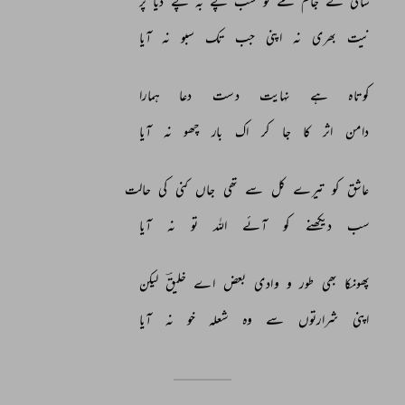
ساقی 
نے 
جام 
مے 
تو 
شب 
پے 
بہ 
پے 
دیا 
پر 
نیت 
بھری 
نہ 
اپنی 
جب 
تک 
سبو 
نہ 
آیا 
کوتاہ 
ہے 
نہایت 
دست 
دعا 
ہمارا 
دامن 
اثر 
کا 
جا 
کر 
اک 
بار 
چھو 
نہ 
آیا 
عاشق 
کو 
تیرے 
کل 
سے 
تھی 
جاں 
کنی 
کی 
حالت 
سب 
دیکھنے 
کو 
آئے 
اللہ 
تو 
نہ 
آیا 
پھونکا 
بھی 
طور 
و 
وادی 
بعض 
اے 
خلیقؔ 
لیکن 
اپنی 
شرارتوں 
سے 
وہ 
شعلہ 
خو 
نہ 
آیا 