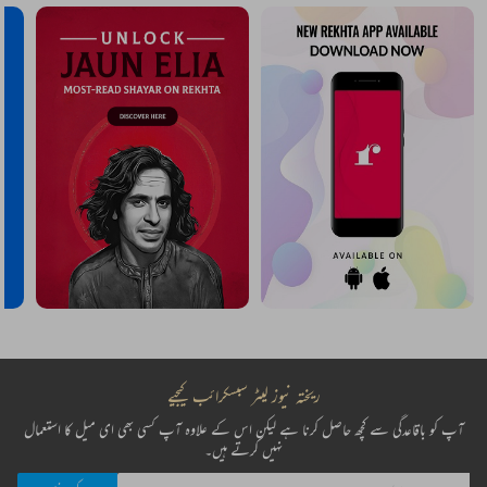
ریختہ نیوز لیٹر سبسکرائب کیجیے
آپ کو باقاعدگی سے کچھ حاصل کرنا ہے لیکن اس کے علاوہ آپ کسی بھی ای میل کا استعمال
نہیں کرتے ہیں۔