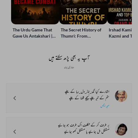
The Urdu Game That
The Secret History of
Irshad Kamil, B
Gave Us Antakshari |
Thumri: From
Kazmi and Top
Bait Bazi Explained
Lucknow’s Courts to
Poets Live at t
Global Stages
e-Rekhta Lond
Mushaira
آپ یہ بھی پڑھ سکتے ہیں
ہماری پسند
اشارے کیا نگۂ_ناز_دل_ربا کے چلے
ستم کے تیر چلے نیمچے قضا کے چلے
میر انیس
بر طرف کر کے تکلف اک طرف ہو جائیے
مستقل مل جائیے یا مستقل کھو جائیے