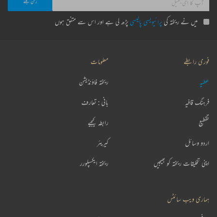
میں نے ریختہ کی
پرائیویسی پالیسی
پڑھ لی ہے اور اس سے متفق ہوں
فوری رابطے
معلومات
عطیہ
ریختہ فاؤنڈیشن
فرہنگ قافیہ
بانی : تعارف
تقطیع
رابطہ کیجیے
اردو وسائل
کیریئر
اپنی تخلیقات ریختہ کو بھیجیں
ریختہ ایکسپلورر
ہماری ویب سائٹس