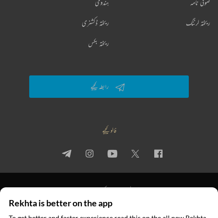
صوفی نامہ
ہندوی
ریختہ لرننگ
ریختہ ڈکشنری
ریختہ بکس
رابطہ کیجیے
فالو کیجیے
پرائیویسی پالیسی
استعمال کی شرائط
جملہ حقوق
Rekhta is better on the app
© 2026 Rekhta™ Foundation. All rights reserved.
To get better and faster experience read this on the all new Rekhta