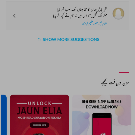
شجر باغ_جہاں کا تھا جہاں تک سب ثمر لایا
مگر اک نخل_آہ اس میں نہ ہم نے کچھ اثر پایا
غلام یحییٰ حضورعظیم آبادی
SHOW MORE SUGGESTIONS
COMMENT
SHARE YOUR VIEWS
Comment
CANCEL
COMMENT