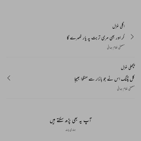
اگلی غزل
گر اور بھی مری تربت پہ یار ٹھہرے گا
مصحفی غلام ہمدانی
پچھلی غزل
کل پتنگ اس نے جو بازار سے منگوا بھیجا
مصحفی غلام ہمدانی
آپ یہ بھی پڑھ سکتے ہیں
ہماری پسند