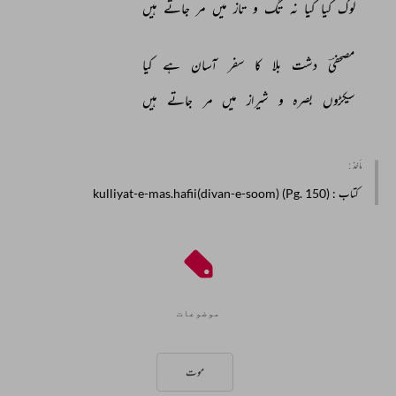
لوگ 
کیا 
کیا 
نہ 
تگ 
و 
تاز 
میں 
مر 
جاتے 
ہیں 
مصحفیؔ 
دشت 
بلا 
کا 
سفر 
آسان 
ہے 
کیا 
سیکڑوں 
بصرہ 
و 
شیراز 
میں 
مر 
جاتے 
ہیں 
مأخذ :
کتاب
: kulliyat-e-mas.hafii(divan-e-soom) (Pg. 150)
موضوعات
موت