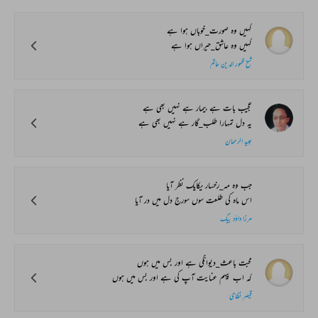
کہیں وہ صورت_خوباں ہوا ہے
کہیں وہ عاشق_حیراں ہوا ہے
شیخ ظہور الدین حاتم
عجیب بات ہے بیمار ہے نہیں بھی ہے
یہ دل تمہارا طلب_گار ہے نہیں بھی ہے
عبید الرحمان
جب وہ مہ_رخسار یکایک نظر آیا
اس ماہ کی طلعت سوں سورج دل میں در آیا
مرزا داؤد بیگ
محبت باعث_دیوانگی ہے اور بس میں ہوں
کہ اب پیہم عنایت آپ کی ہے اور بس میں ہوں
قیصر نظامی