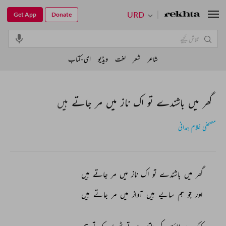
URD
Get App
Donate
شاعر
شعر
لغت
ویڈیو
ای-کتاب
گھر میں باشندے تو اک ناز میں مر جاتے ہیں
مصحفی غلام ہمدانی
گھر 
میں 
باشندے 
تو 
اک 
ناز 
میں 
مر 
جاتے 
ہیں 
اور 
جو 
ہم 
سایے 
ہیں 
آواز 
میں 
مر 
جاتے 
ہیں 