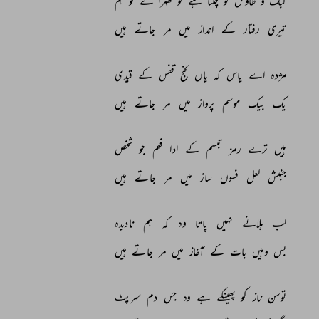
کبک 
و 
طاؤس 
کو 
چلتا 
ہے 
تو 
ٹھہرا 
کے 
تو 
ہم 
تیری 
رفتار 
کے 
انداز 
میں 
مر 
جاتے 
ہیں 
مژدہ 
اے 
یاس 
کہ 
یاں 
کنج 
قفس 
کے 
قیدی 
یک 
بیک 
موسم 
پرواز 
میں 
مر 
جاتے 
ہیں 
ہیں 
ترے 
رمز 
تبسم 
کے 
ادا 
فہم 
جو 
شخص 
جنبش 
لعل 
فسوں 
ساز 
میں 
مر 
جاتے 
ہیں 
لب 
ہلانے 
نہیں 
پاتا 
وہ 
کہ 
ہم 
نادیدہ 
بس 
وہیں 
بات 
کے 
آغاز 
میں 
مر 
جاتے 
ہیں 
توسن 
ناز 
کو 
پھینکے 
ہے 
وہ 
جس 
دم 
سرپٹ 