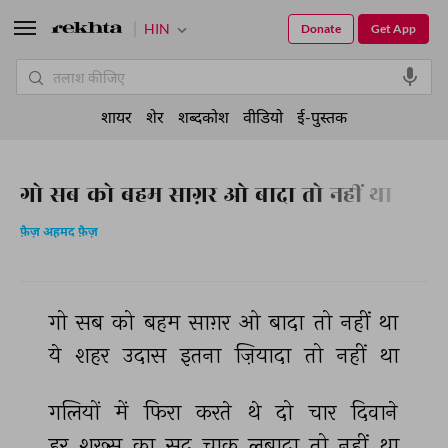
HIN
Donate
Get App
शायर
शेर
शब्दकोश
वीडियो
ई-पुस्तक
गो सब को बहम साग़र ओ बादा तो नहीं था
फ़ैज़ अहमद फ़ैज़
गो 
सब 
को 
बहम 
साग़र 
ओ 
बादा 
तो 
नहीं 
था 
ये 
शहर 
उदास 
इतना 
ज़ियादा 
तो 
नहीं 
था 
गलियों 
में 
फिरा 
करते 
थे 
दो 
चार 
दिवाने 
हर 
शख़्स 
का 
सद 
चाक 
लबादा 
तो 
नहीं 
था 