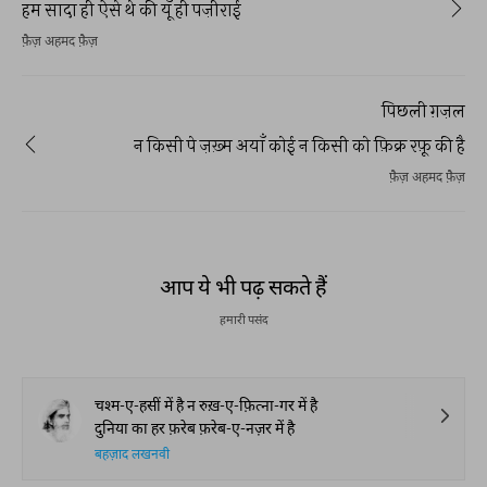
हम सादा ही ऐसे थे की यूँ ही पज़ीराई
फ़ैज़ अहमद फ़ैज़
पिछली ग़ज़ल
न किसी पे ज़ख़्म अयाँ कोई न किसी को फ़िक्र रफ़ू की है
फ़ैज़ अहमद फ़ैज़
REKHTA RECENT
Watch. Share. Subscribe.