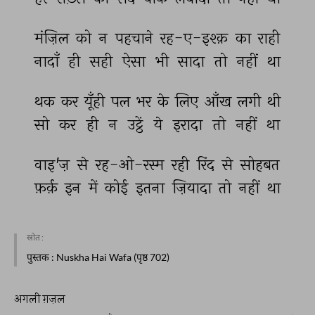
मंज़िल 
को 
न 
पहचाने 
रह-ए-इश्क़ 
का 
राही 
नादाँ 
ही 
सही 
ऐसा 
भी 
सादा 
तो 
नहीं 
था 
थक 
कर 
यूँही 
पल 
भर 
के 
लिए 
आँख 
लगी 
थी 
सो 
कर 
ही 
न 
उट्ठें 
ये 
इरादा 
तो 
नहीं 
था 
वाइ'ज़ 
से 
रह-ओ-रस्म 
रही 
रिंद 
से 
सोहबत 
फ़र्क़ 
इन 
में 
कोई 
इतना 
ज़ियादा 
तो 
नहीं 
था 
स्रोत :
पुस्तक
: Nuskha Hai Wafa (पृष्ठ 702)
अगली ग़ज़ल