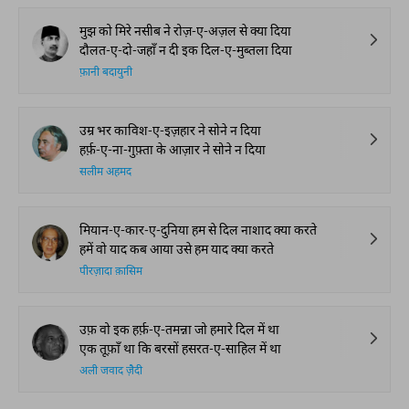
The Urdu Game That
The Secret History of
Irshad Kamil, B
Gave Us Antakshari |
Thumri: From
Kazmi and Top
Bait Bazi Explained
Lucknow’s Courts to
Poets Live at t
Global Stages
e-Rekhta Lond
Mushaira
आप ये भी पढ़ सकते हैं
हमारी पसंद
चश्म-ए-हसीं में है न रुख़-ए-फ़ित्ना-गर में है
दुनिया का हर फ़रेब फ़रेब-ए-नज़र में है
बहज़ाद लखनवी
मुझ को मिरे नसीब ने रोज़-ए-अज़ल से क्या दिया
दौलत-ए-दो-जहाँ न दी इक दिल-ए-मुब्तला दिया
फ़ानी बदायुनी