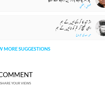
شکیل اعظمی
اثر آہ کا گر دکھائیں_گے ہم
ابھی کھینچ کر تم کو لائیں_گے ہم
میر مہدی مجروح
 MORE SUGGESTIONS
COMMENT
SHARE YOUR VIEWS