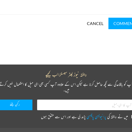
CANCEL
COMME
ریختہ نیوز لیٹر سبسکرائب کیجیے
پ کو باقاعدگی سے کچھ حاصل کرنا ہے لیکن اس کے علاوہ آپ کسی بھی ای میل کا استعمال نہیں کرتے
ہیں۔
میں نے ریختہ کی
پرائیویسی پالیسی
پڑھ لی ہے اور اس سے متفق ہوں