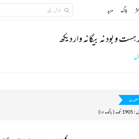
ثر
بلاگ
مزید
 ہست و بود نہ بیگانہ وار دیکھ
ال
معلومات
( بانگ درا)