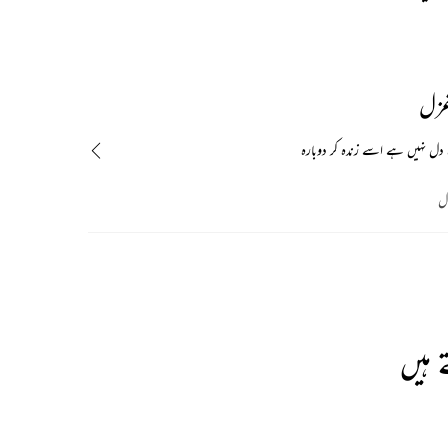
THIS VIDEO IS PLAYING FROM YOUTUBE
غزل
دل نہیں ہے اسے زندہ کر دوبارہ
ال
 ہیں