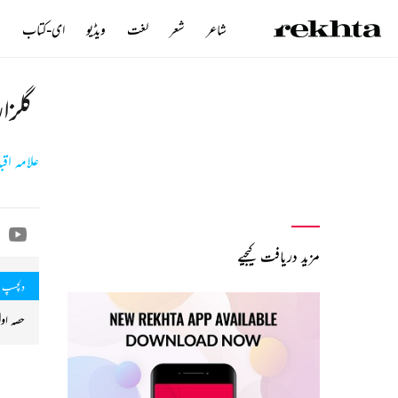
شاعر
شعر
لغت
ویڈیو
ای-کتاب
ن
گلزار
علامہ اقب
مزید دریافت کیجیے
دلچسپ 
حصہ اول : 1905 تک 