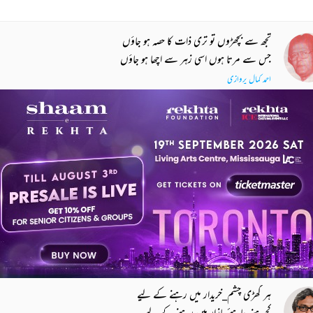
تجھ سے بچھڑوں تو تری ذات کا حصہ ہو جاؤں
جس سے مرتا ہوں اسی زہر سے اچھا ہو جاؤں
احمد کمال پروازی
قوی دل شادماں دل پارسا دل
ترے عاشق نے بھی پایا ہے کیا دل
حسرتؔ موہانی
راہ پر ان کو لگا لائے تو ہیں باتوں میں
اور کھل جائیں_گے دو چار ملاقاتوں میں
داغؔ دہلوی
ہر گھڑی چشم_خریدار میں رہنے کے لیے
کچھ ہنر چاہئے بازار میں رہنے کے لیے