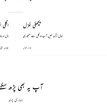
پچھلی غزل
اگلی 
کمال ترک نہیں آب و گل سے مہجوری
دل مردہ 
علامہ اقب
علامہ اقبال
آپ یہ بھی پڑھ سکتے
ہماری پسند