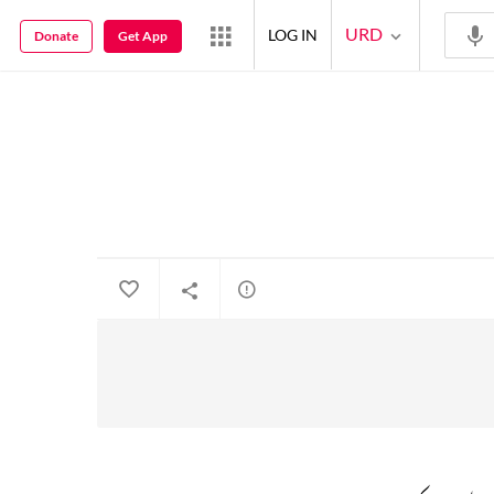
URD
LOG IN
Donate
Get App