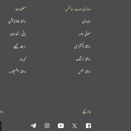
ہماری ویب سائٹس
معلومات
ہندوی
ریختہ فاؤنڈیشن
صوفی نامہ
بانی : تعارف
ریختہ ڈکشنری
رابطہ کیجیے
ریختہ لرننگ
کیریئر
ریختہ بکس
ریختہ ایکسپلورر
فالو کیجیے
ریخت