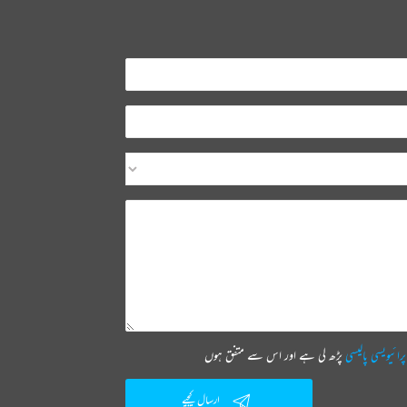
پرائیویسی پالیسی
پڑھ لی ہے اور اس سے متفق ہوں
ارسال کیجیے