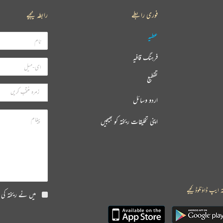
فوری رابطے
رابطہ کیجیے
عطیہ
فرہنگ قافیہ
تقطیع
اردو وسائل
اپنی تخلیقات ریختہ کو بھیجیں
ہ ایپ ڈاؤنلوڈ کیجیے
میں نے ریختہ کی