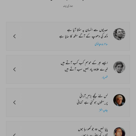
ہماری پسند
صدیوں سے انسان یہ سنتا آیا ہے
دکھ کی دھوپ کے آگے سکھ کا سایا ہے
ساحر لدھیانوی
ایسے ہجر کے موسم کب کب آتے ہیں
تیرے علاوہ یاد ہمیں سب آتے ہیں
شہریار
کس لئے کیجے بزم_آرائی
پر_سکوں ہو گئی ہے تنہائی
جاوید اختر
پایا نہیں وہ جو کھو رہا ہوں
تقدیر کو اپنی رو رہا ہوں