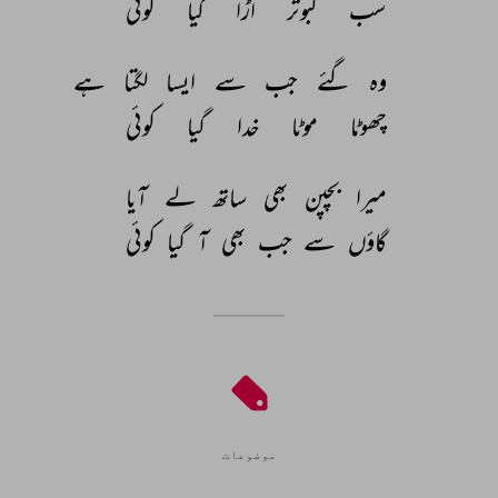
سب 
کبوتر 
اڑا 
گیا 
کوئی 
وہ 
گئے 
جب 
سے 
ایسا 
لگتا 
ہے 
چھوٹا 
موٹا 
خدا 
گیا 
کوئی 
میرا 
بچپن 
بھی 
ساتھ 
لے 
آیا 
گاؤں 
سے 
جب 
بھی 
آ 
گیا 
کوئی 
موضوعات