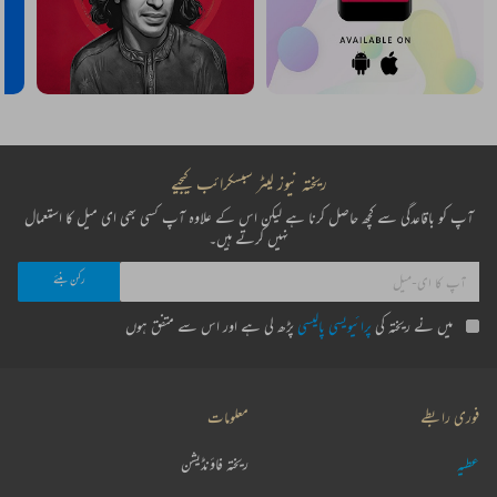
ریختہ نیوز لیٹر سبسکرائب کیجیے
آپ کو باقاعدگی سے کچھ حاصل کرنا ہے لیکن اس کے علاوہ آپ کسی بھی ای میل کا استعمال
نہیں کرتے ہیں۔
میں نے ریختہ کی
پرائیویسی پالیسی
پڑھ لی ہے اور اس سے متفق ہوں
فوری رابطے
معلومات
عطیہ
ریختہ فاؤنڈیشن