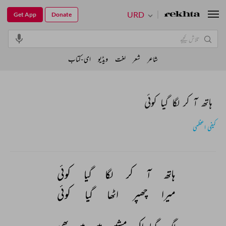
URD
Get App
Donate
شاعر
شعر
لغت
ویڈیو
ای-کتاب
ہاتھ آ کر لگا گیا کوئی
کیفی اعظمی
ہاتھ 
آ 
کر 
لگا 
گیا 
کوئی 
میرا 
چھپر 
اٹھا 
گیا 
کوئی 