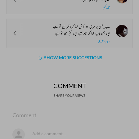
شاہد کبیر
بے_حسی پر مری وہ خوش تھا کہ پتھر ہی تو ہے
میں بھی چپ تھا کہ چلو سینے میں خنجر ہی تو ہے
زیب غوری
SHOW MORE SUGGESTIONS
COMMENT
SHARE YOUR VIEWS
Comment