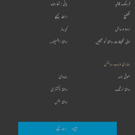
فرہنگ قافیہ
بانی : تعارف
تقطیع
رابطہ کیجیے
اردو وسائل
کیریئر
اپنی تخلیقات ریختہ کو بھیجیں
ریختہ ایکسپلورر
ہماری ویب سائٹس
صوفی نامہ
ہندوی
ریختہ لرننگ
ریختہ ڈکشنری
ریختہ بکس
رابطہ کیجیے