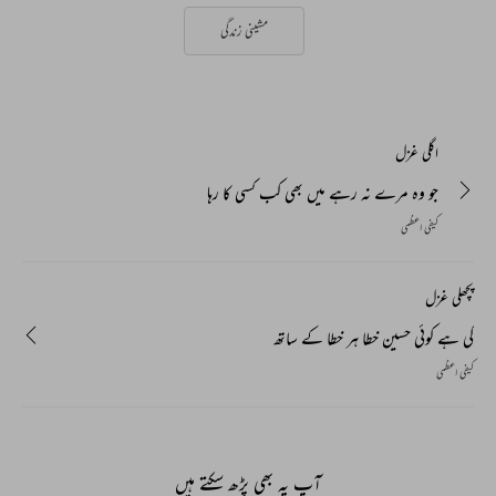
مشینی زندگی
اگلی غزل
جو وہ مرے نہ رہے میں بھی کب کسی کا رہا
کیفی اعظمی
پچھلی غزل
کی ہے کوئی حسین خطا ہر خطا کے ساتھ
کیفی اعظمی
آپ یہ بھی پڑھ سکتے ہیں