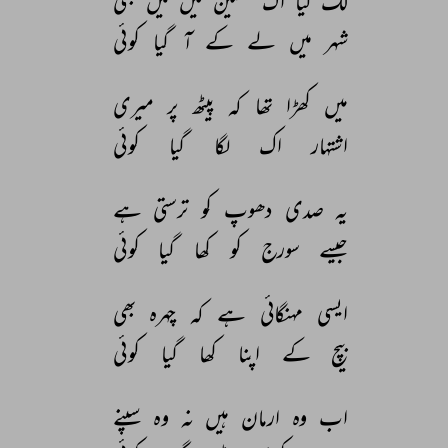
لگ 
گیا 
اک 
مشین 
میں 
میں 
بھی 
شہر 
میں 
لے 
کے 
آ 
گیا 
کوئی 
میں 
کھڑا 
تھا 
کہ 
پیٹھ 
پر 
میری 
اشتہار 
اک 
لگا 
گیا 
کوئی 
یہ 
صدی 
دھوپ 
کو 
ترستی 
ہے 
جیسے 
سورج 
کو 
کھا 
گیا 
کوئی 
ایسی 
مہنگائی 
ہے 
کہ 
چہرہ 
بھی 
بیچ 
کے 
اپنا 
کھا 
گیا 
کوئی 
اب 
وہ 
ارمان 
ہیں 
نہ 
وہ 
سپنے 