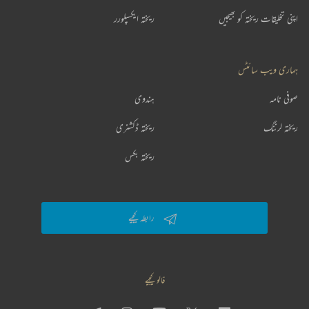
اپنی تخلیقات ریختہ کو بھیجیں
ریختہ ایکسپلورر
ہماری ویب سائٹس
صوفی نامہ
ہندوی
ریختہ لرننگ
ریختہ ڈکشنری
ریختہ بکس
رابطہ کیجیے
فالو کیجیے