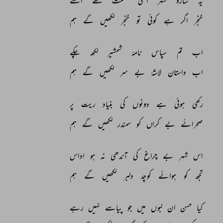
یہ 
سارہ 
شہر 
اعلیٰ 
حکمت 
لکھے 
اسے 
خنجر 
اگر 
ہے 
کوئی 
تو 
خنجر 
لکھیں 
گے 
ہم 
اب 
تم 
سپاس 
نامۂ 
شمشیر 
لکھ 
چکے 
اب 
داستان 
لاشۂ 
بے 
سر 
لکھیں 
گے 
ہم 
رکھی 
ہوئی 
ہے 
دونوں 
کی 
بنیاد 
ریت 
پر 
صحرائے 
بے 
کراں 
کو 
سمندر 
لکھیں 
گے 
ہم 
اس 
شہر 
بے 
چراغ 
کی 
آندھی 
نہ 
ہو 
اداس 
تجھ 
کو 
ہوائے 
کوچۂ 
دلبر 
لکھیں 
گے 
ہم 
کیا 
حسن 
ان 
لبوں 
میں 
جو 
پیاسے 
نہیں 
رہے 