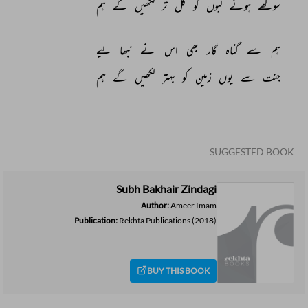
سوکھے 
ہوئے 
لبوں 
کو 
گل 
تر 
لکھیں 
گے 
ہم 
ہم 
سے 
گناہ 
گار 
بھی 
اس 
نے 
نبھا 
لیے 
جنت 
سے 
یوں 
زمین 
کو 
بہتر 
لکھیں 
گے 
ہم 
SUGGESTED BOOK
Subh Bakhair Zindagi
Author:
Ameer Imam
Publication:
Rekhta Publications
(2018)
BUY THIS BOOK