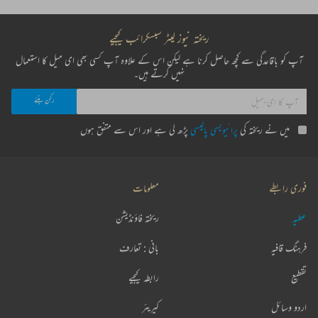
ریختہ نیوز لیٹر سبسکرائب کیجیے
آپ کو باقاعدگی سے کچھ حاصل کرنا ہے لیکن اس کے علاوہ آپ کسی بھی ای میل کا استعمال
نہیں کرتے ہیں۔
میں نے ریختہ کی
پرائیویسی پالیسی
پڑھ لی ہے اور اس سے متفق ہوں
فوری رابطے
معلومات
عطیہ
ریختہ فاؤنڈیشن
فرہنگ قافیہ
بانی : تعارف
تقطیع
رابطہ کیجیے
اردو وسائل
کیریئر