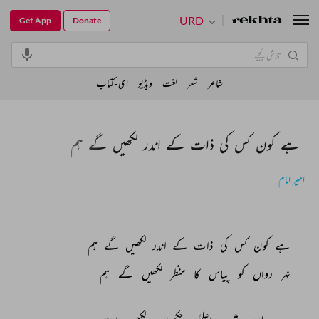
URD
Get App
Donate
شاعر
شعر
لغت
ویڈیو
ای-کتاب
ہے کون کس کی ذات کے اندر لکھیں گے ہم
امیر امام
ہے 
کون 
کس 
کی 
ذات 
کے 
اندر 
لکھیں 
گے 
ہم 
نہر 
رواں 
کو 
پیاس 
کا 
منظر 
لکھیں 
گے 
ہم 