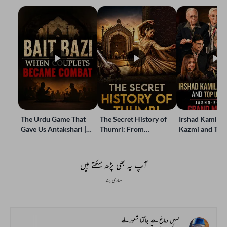
The Urdu Game That
The Secret History of
Irshad Kamil, B
Gave Us Antakshari |
Thumri: From
Kazmi and Top
Bait Bazi Explained
Lucknow’s Courts to
Poets Live at t
Global Stages
e-Rekhta Lond
Mushaira
آپ یہ بھی پڑھ سکتے ہیں
ہماری پسند
حسیں دماغ ملے جاگتا شعور ملے