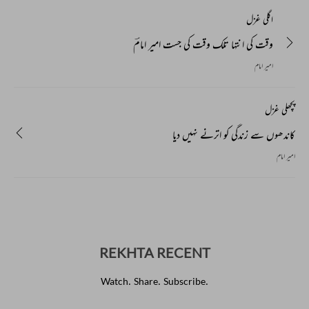
اگلی غزل
وقت کی انتہا تلک وقت کی جست امیر‌ امامؔ
امیر امام
پچھلی غزل
کاندھوں سے زندگی کو اترنے نہیں دیا
امیر امام
REKHTA RECENT
Watch. Share. Subscribe.