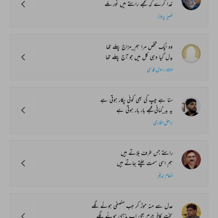
خدا کرے کہ تجھے راستے میں نور ملے
نصیر پرواز
وہ ایک شخص مرا ہم_مزاج پہلے تھا
بدل گیا وہی کل میں جو آج پہلے تھا
اولاد رسول قدسی
سنا ہے چپ کی بھی کوئی پکار ہوتی ہے
یہ بد_گمانی مجھے بار بار ہوتی ہے
راحل بخاری
راستے جس طرف بلاتے ہیں
ہم اسی سمت چلتے جاتے ہیں
انعام ندیمؔ
عدل سے منہ موڑ کر جب منصفی ہونے لگے
سخت کافر جرم بھی اب مذہبی ہونے لگے