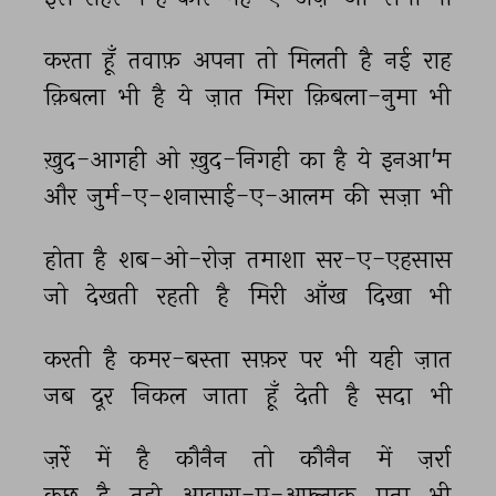
करता 
हूँ 
तवाफ़ 
अपना 
तो 
मिलती 
है 
नई 
राह 
क़िबला 
भी 
है 
ये 
ज़ात 
मिरा 
क़िबला-नुमा 
भी 
ख़ुद-आगही 
ओ 
ख़ुद-निगही 
का 
है 
ये 
इनआ'म 
और 
जुर्म-ए-शनासाई-ए-आलम 
की 
सज़ा 
भी 
होता 
है 
शब-ओ-रोज़ 
तमाशा 
सर-ए-एहसास 
जो 
देखती 
रहती 
है 
मिरी 
आँख 
दिखा 
भी 
करती 
है 
कमर-बस्ता 
सफ़र 
पर 
भी 
यही 
ज़ात 
जब 
दूर 
निकल 
जाता 
हूँ 
देती 
है 
सदा 
भी 
ज़र्रे 
में 
है 
कौनैन 
तो 
कौनैन 
में 
ज़र्रा 
कुछ 
है 
तुझे 
आवारा-ए-अफ़्लाक 
पता 
भी 