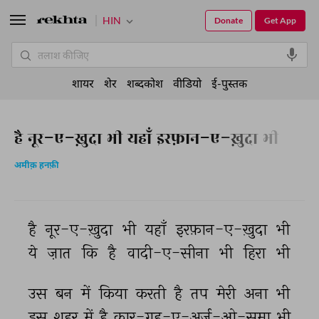
HIN
Donate
Get App
शायर
शेर
शब्दकोश
वीडियो
ई-पुस्तक
है नूर-ए-ख़ुदा भी यहाँ इरफ़ान-ए-ख़ुदा भी
अमीक़ हनफ़ी
है 
नूर-ए-ख़ुदा 
भी 
यहाँ 
इरफ़ान-ए-ख़ुदा 
भी 
ये 
ज़ात 
कि 
है 
वादी-ए-सीना 
भी 
हिरा 
भी 
उस 
बन 
में 
किया 
करती 
है 
तप 
मेरी 
अना 
भी 
इस 
शहर 
में 
है 
कार-गह-ए-अर्ज़-ओ-समा 
भी 