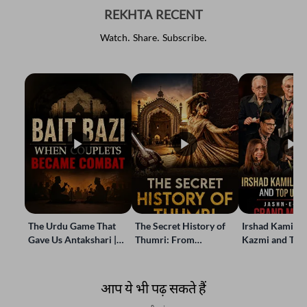
REKHTA RECENT
Watch. Share. Subscribe.
The Urdu Game That
The Secret History of
Irshad Kamil, B
Gave Us Antakshari |
Thumri: From
Kazmi and Top
Bait Bazi Explained
Lucknow’s Courts to
Poets Live at t
Global Stages
e-Rekhta Lond
Mushaira
आप ये भी पढ़ सकते हैं