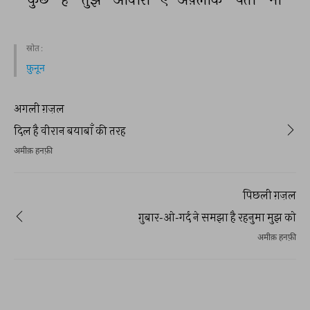
स्रोत :
फ़ुनून
अगली ग़ज़ल
दिल है वीरान बयाबाँ की तरह
अमीक़ हनफ़ी
पिछली ग़ज़ल
ग़ुबार-ओ-गर्द ने समझा है रहनुमा मुझ को
अमीक़ हनफ़ी