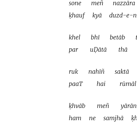
sone 
meñ 
nazzāra 
ḳhauf 
kyā 
duzd-e-n
khel 
bhī 
betāb 
par 
uḌātā 
thā 
ruk 
nahīñ 
saktā 
paaT 
hai 
rūmāl
ḳhvāb 
meñ 
yārān
ham 
ne 
samjhā 
ḳh