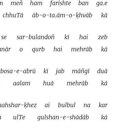
m 
meñ 
ham 
farishte 
ban 
ga.e 
chhuTā 
āb-o-ta.ām-o-ḳhvāb 
kā 
se 
sar-bulandoñ 
kī 
hai 
zeb 
nār 
o 
qurb 
hai 
mehrāb 
kā 
bosa-e-abrū 
kī 
jab 
māñgī 
duā 
 
aalam 
huā 
mehrāb 
kā 
ahshar-ḳhez 
ai 
bulbul 
na 
kar 
 
ulTe 
gulshan-e-shādāb 
kā 