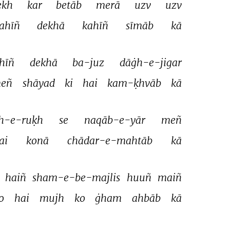
ekh 
kar 
betāb 
merā 
uzv 
uzv 
ahīñ 
dekhā 
kahīñ 
sīmāb 
kā 
hīñ 
dekhā 
ba-juz 
dāġh-e-jigar 
eñ 
shāyad 
ki 
hai 
kam-ḳhvāb 
kā 
sh-e-ruḳh 
se 
naqāb-e-yār 
meñ 
ai 
konā 
chādar-e-mahtāb 
kā 
 
haiñ 
sham-e-be-majlis 
huuñ 
maiñ 
o 
hai 
mujh 
ko 
ġham 
ahbāb 
kā 