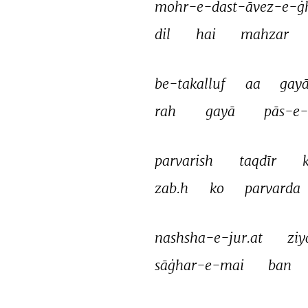
mohr-e-dast-āvez-e-ġ
dil 
hai 
mahzar 
be-takalluf 
aa 
gayā
rah 
gayā 
pās-e-
parvarish 
taqdīr 
k
zab.h 
ko 
parvarda 
nashsha-e-jur.at 
ziy
sāġhar-e-mai 
ban 