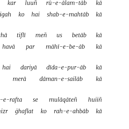
kar 
luuñ 
rū-e-ālam-tāb 
kā 
igah 
ko 
hai 
shab-e-mahtāb 
kā 
thā 
tiflī 
meñ 
us 
betāb 
kā 
havā 
par 
māhī-e-be-āb 
kā 
hai 
dariyā 
dīda-e-pur-āb 
kā 
 
merā 
dāman-e-sailāb 
kā 
-e-rafta 
se 
mulāqāteñ 
huiiñ 
izr 
ġhaflat 
ko 
rah-e-ahbāb 
kā 