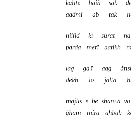
kahte 
haiñ 
sab 
d
aadmī 
ab 
tak 
n
niiñd 
kī 
sūrat 
na
parda 
merī 
aañkh 
m
lag 
ga.ī 
aag 
āti
dekh 
lo 
jaltā 
h
majlis-e-be-sham.a 
vo
ġham 
mirā 
ahbāb 
k