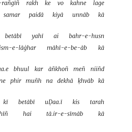
-rañgīñ 
rakh 
ke 
vo 
kahne 
lage 
samar 
paidā 
kiyā 
unnāb 
kā 
betābī 
yahī 
ai 
bahr-e-husn 
jism-e-lāġhar 
māhī-e-be-āb 
kā 
aa.e 
bhuul 
kar 
āñkhoñ 
meñ 
niiñd 
ne 
phir 
muñh 
na 
dekhā 
ḳhvāb 
kā 
kī 
betābī 
uḌaa.ī 
kis 
tarah 
hīñ 
hai 
tā.ir-e-sīmāb 
kā 