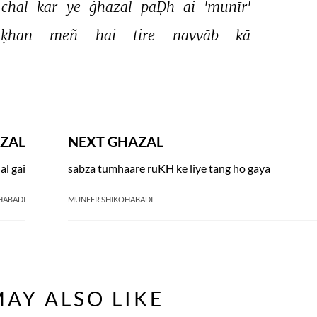
chal 
kar 
ye 
ġhazal 
paḌh 
ai 
'munīr' 
ḳhan 
meñ 
hai 
tire 
navvāb 
kā 
ZAL
NEXT GHAZAL
al gai
sabza tumhaare ruKH ke liye tang ho gaya
HABADI
MUNEER SHIKOHABADI
AY ALSO LIKE