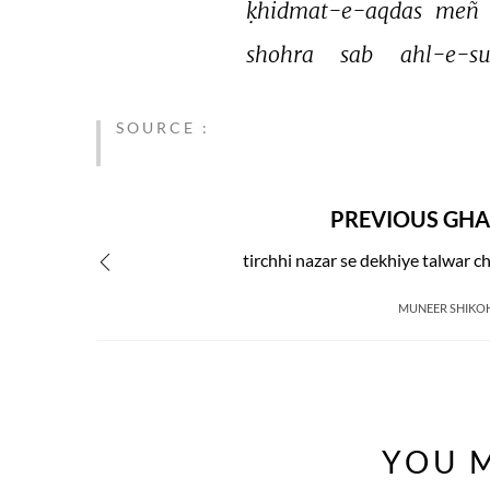
ḳhidmat-e-aqdas 
meñ 
shohra 
sab 
ahl-e-su
SOURCE :
PREVIOUS GHA
tirchhi nazar se dekhiye talwar ch
MUNEER SHIKO
YOU M