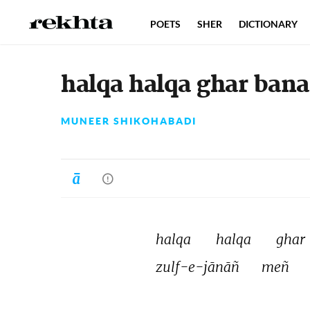
POETS
SHER
DICTIONARY
halqa halqa ghar ban
MUNEER SHIKOHABADI
halqa 
halqa 
ghar 
zulf-e-jānāñ 
meñ 