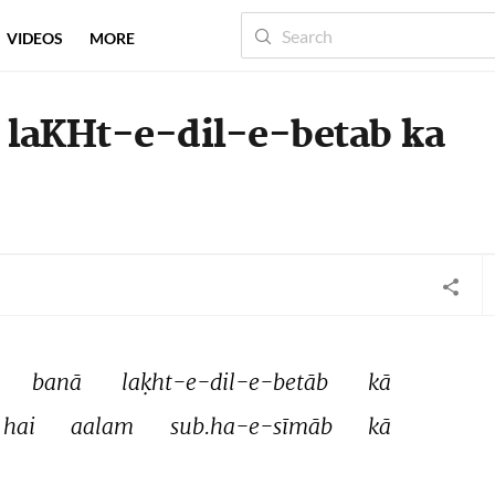
VIDEOS
MORE
a laKHt-e-dil-e-betab ka
banā 
laḳht-e-dil-e-betāb 
kā 
hai 
aalam 
sub.ha-e-sīmāb 
kā 