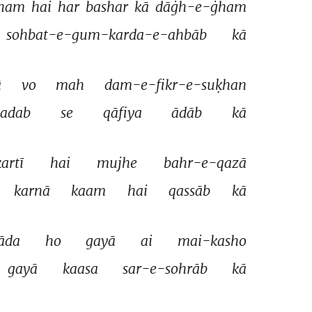
ham 
hai 
har 
bashar 
kā 
dāġh-e-ġham 
sohbat-e-gum-karda-e-ahbāb 
kā 
 
vo 
mah 
dam-e-fikr-e-suḳhan 
adab 
se 
qāfiya 
ādāb 
kā 
artī 
hai 
mujhe 
bahr-e-qazā 
karnā 
kaam 
hai 
qassāb 
kā 
āda 
ho 
gayā 
ai 
mai-kasho 
gayā 
kaasa 
sar-e-sohrāb 
kā 