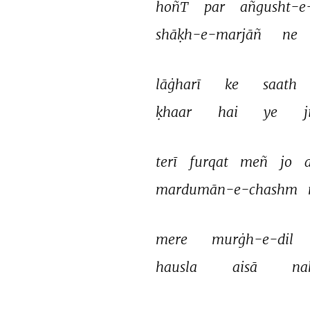
hoñT 
par 
añgusht-e
shāḳh-e-marjāñ 
ne 
lāġharī 
ke 
saath 
ḳhaar 
hai 
ye 
terī 
furqat 
meñ 
jo 
mardumān-e-chashm 
mere 
murġh-e-dil 
hausla 
aisā 
na