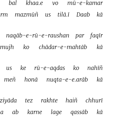
 
bal 
khaa.e 
vo 
mū-e-kamar 
arm 
mazmūñ 
us 
tilā.ī 
Daab 
kā 
 
naqāb-e-rū-e-raushan 
par 
faqīr 
mujh 
ko 
chādar-e-mahtāb 
kā 
us 
ke 
rū-e-aqdas 
ko 
nahīñ 
meñ 
honā 
nuqta-e-e.arāb 
kā 
ziyāda 
tez 
rakhte 
haiñ 
chhurī 
a 
ab 
karne 
lage 
qassāb 
kā 