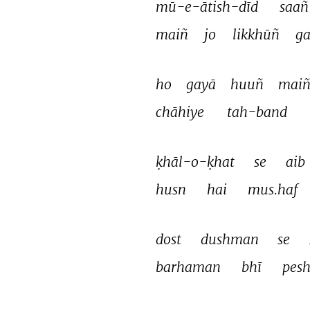
mū-e-ātish-dīd 
saañ
maiñ 
jo 
likkhūñ 
g
ho 
gayā 
huuñ 
maiñ
chāhiye 
tah-band 
ḳhāl-o-ḳhat 
se 
aib 
husn 
hai 
mus.haf 
dost 
dushman 
se 
barhaman 
bhī 
pesh