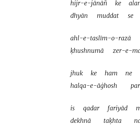
hijr-e-jānāñ 
ke 
ala
dhyān 
muddat 
se 
ahl-e-taslīm-o-razā 
ḳhushnumā 
zer-e-ma
jhuk 
ke 
ham 
ne 
halqa-e-āġhosh 
par
is 
qadar 
fariyād 
m
dekhnā 
taḳhta 
na