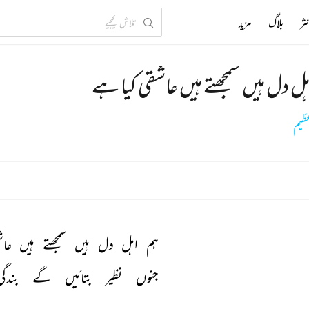
ثر
بلاگ
مزید
ہل دل ہیں سمجھتے ہیں عاشقی کیا ہے
ظیم
ہم 
اہل 
دل 
ہیں 
سمجھتے 
ہیں 
عاش
جنوں 
نظیر 
بتائیں 
گے 
بندگی