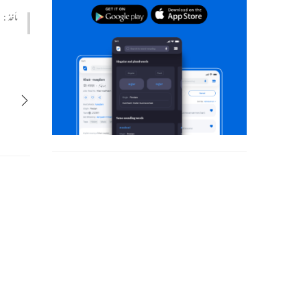
مأخذ :