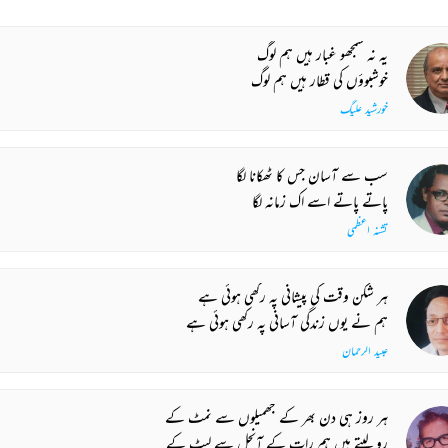
یہ نہ سمجھو غبار ہیں ہم لوگ
خوشبوؤں کی قطار ہیں ہم لوگ
خورشید علیگ
سب سے آسان جس کا ٹھکانا لگا
پاتے پاتے اسے اک زمانہ لگا
تشنہ اعظمی
ہر شکن وقت کی پیشانی پہ رکھی ہوئی ہے
ہم نے یوں زندگی آسانی پہ رکھی ہوئی ہے
عبید الرحمان
ہر روز ہی دن بھر کے جھمیلوں سے نمٹ کے
رو لیتے ہیں ہم رات کے آنچل سے لپٹ کے