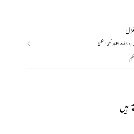
غزل
وہ جرأت اظہار کیفی اعظمیؔ
ظیم
 ہیں