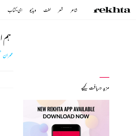
شاعر
شعر
لغت
ویڈیو
ای-کتاب
ن
ہم ا
عمران ع
مزید دریافت کیجیے