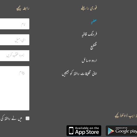
فوری رابطے
رابطہ کیجیے
عطیہ
فرہنگ قافیہ
تقطیع
اردو وسائل
اپنی تخلیقات ریختہ کو بھیجیں
ہ ایپ ڈاؤنلوڈ کیجیے
میں نے ریختہ کی