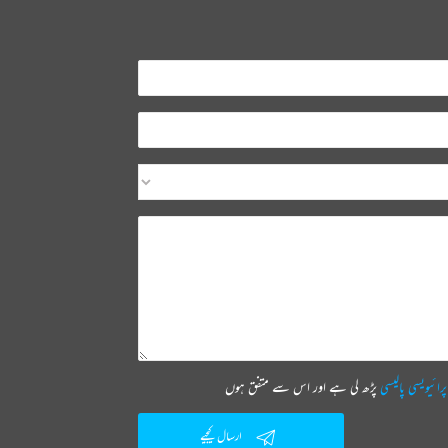
پرائیویسی پالیسی
پڑھ لی ہے اور اس سے متفق ہوں
ارسال کیجیے