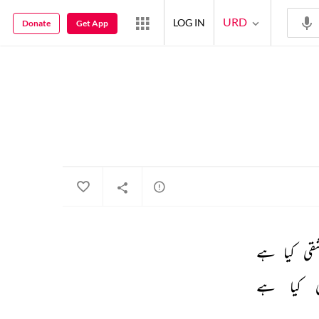
URD
LOG IN
Donate
Get App
قی 
کیا 
ہے 
 
کیا 
ہے 