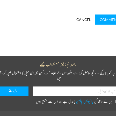
CANCEL
COMME
ریختہ نیوز لیٹر سبسکرائب کیجیے
پ کو باقاعدگی سے کچھ حاصل کرنا ہے لیکن اس کے علاوہ آپ کسی بھی ای میل کا استعمال نہیں کرتے
ہیں۔
میں نے ریختہ کی
پرائیویسی پالیسی
پڑھ لی ہے اور اس سے متفق ہوں