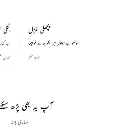
پچھلی غزل
اگلی 
خوشبو ہے ہواؤں میں بکھر جائے تو اچھا
اب کہاں 
عمران ع
عمران عظیم
آپ یہ بھی پڑھ سکتے
ہماری پسند