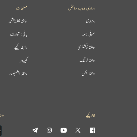
ہماری ویب سائٹس
معلومات
ہندوی
ریختہ فاؤنڈیشن
صوفی نامہ
بانی : تعارف
ریختہ ڈکشنری
رابطہ کیجیے
ریختہ لرننگ
کیریئر
ریختہ بکس
ریختہ ایکسپلورر
فالو کیجیے
ریخت