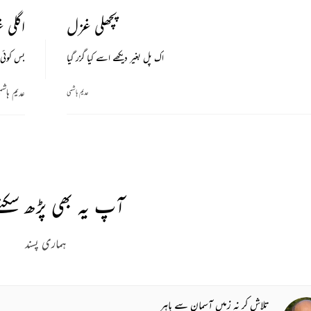
پچھلی غزل
اگلی 
اک پل بغیر دیکھے اسے کیا گزر گیا
بس کوئی 
عدیم ہاشم
عدیم ہاشمی
آپ یہ بھی پڑھ سکتے
ہماری پسند
تلاش کر نہ زمیں آسمان سے باہر