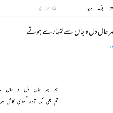
ثر
بلاگ
مزید
ہر حال دل و جاں سے تمہارے ہوتے
می
ہم 
بہر 
حال 
دل 
و 
جاں 
س
تم 
بھی 
اک 
آدھ 
گھڑی 
کاش 
ہم