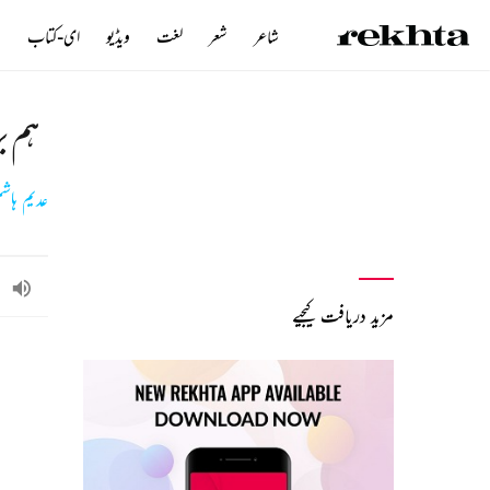
شاعر
شعر
لغت
ویڈیو
ای-کتاب
ن
ہم ب
عدیم ہاش
مزید دریافت کیجیے