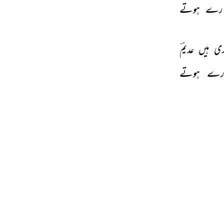
ارے 
ہوتے 
ی 
ہیں 
عدیمؔ 
رے 
ہوتے 