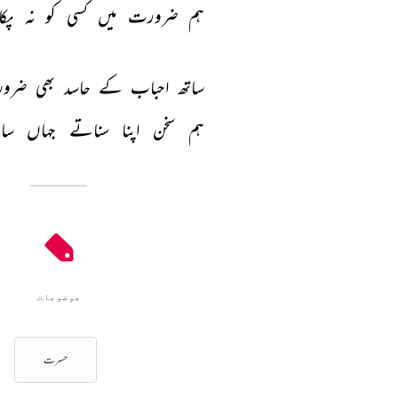
ہم 
ضرورت 
میں 
کسی 
کو 
نہ 
پک
ساتھ 
احباب 
کے 
حاسد 
بھی 
ضرور
ہم 
سخن 
اپنا 
سناتے 
جہاں 
سا
موضوعات
حسرت