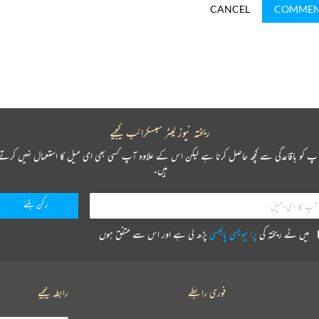
CANCEL
COMME
ریختہ نیوز لیٹر سبسکرائب کیجیے
پ کو باقاعدگی سے کچھ حاصل کرنا ہے لیکن اس کے علاوہ آپ کسی بھی ای میل کا استعمال نہیں کرتے
ہیں۔
میں نے ریختہ کی
پرائیویسی پالیسی
پڑھ لی ہے اور اس سے متفق ہوں
فوری رابطے
رابطہ کیجیے