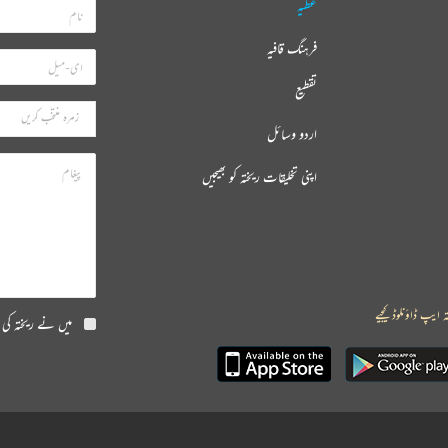
عطیہ
فرہنگ قافیہ
تقطیع
اردو وسائل
اپنی تخلیقات ریختہ کو بھیجیں
ہ ایپ ڈاؤنلوڈ کیجیے
میں نے ریختہ کی