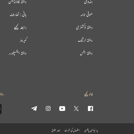
ہندوی
ریختہ فاؤنڈیشن
صوفی نامہ
بانی : تعارف
ریختہ ڈکشنری
رابطہ کیجیے
ریختہ لرننگ
کیریئر
ریختہ بکس
ریختہ ایکسپلورر
فالو کیجیے
ریخت
پرائیویسی پالیسی
استعمال کی شرائط
جملہ حقوق