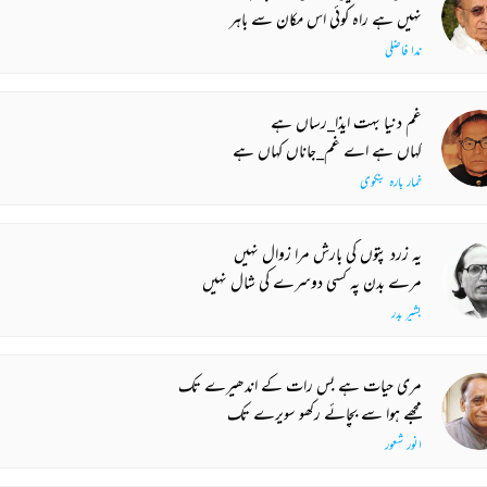
نہیں ہے راہ کوئی اس مکان سے باہر
ندا فاضلی
غم دنیا بہت ایذا_رساں ہے
کہاں ہے اے غم_جاناں کہاں ہے
خمار بارہ بنکوی
یہ زرد پتوں کی بارش مرا زوال نہیں
مرے بدن پہ کسی دوسرے کی شال نہیں
بشیر بدر
مری حیات ہے بس رات کے اندھیرے تک
مجھے ہوا سے بچائے رکھو سویرے تک
انور شعور