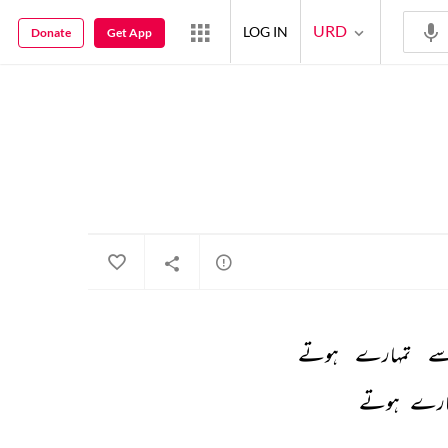
URD
LOG IN
Donate
Get App
ے 
تمہارے 
ہوتے 
ارے 
ہوتے 