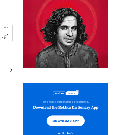
مأخذ :
کتاب