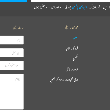
میں نے ریختہ کی
پرائیویسی پالیسی
پڑھ لی ہے اور اس سے متفق ہوں
فوری رابطے
رابطہ کیجیے
عطیہ
فرہنگ قافیہ
تقطیع
اردو وسائل
اپنی تخلیقات ریختہ کو بھیجیں