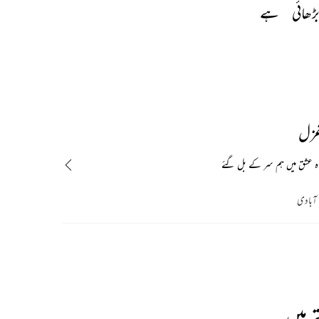
ڑھائی 
ہے 
غزل
اہ عشق میں ہم سر کے بل گئے
 آبادی
 ہیں