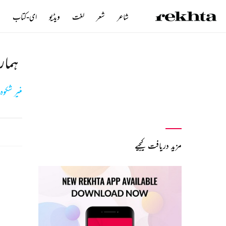
شاعر
شعر
لغت
ویڈیو
ای-کتاب
ن
ہمار
منیر شکو
مزید دریافت کیجیے