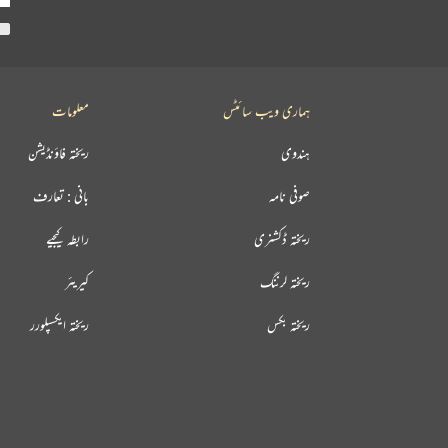
ہماری ویب سائٹس
معلومات
ہندوی
ریختہ فاؤنڈیشن
صوفی نامہ
بانی : تعارف
ریختہ ڈکشنری
رابطہ کیجیے
ریختہ لرننگ
کیریئر
ریختہ بکس
ریختہ ایکسپلورر