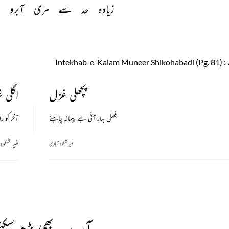
زیادہ 
حد 
سے 
مری 
آبرو 
ب
: Intekhab-e-Kalam Muneer Shikohabadi (Pg. 81)
پچھلی غزل
اگلی 
فصل بہار آئی ہے پیمانہ چاہئے
آخر کو ر
منیر شکوہ
منیر شکوہ آبادی
آپ یہ بھی پڑھ سکتے