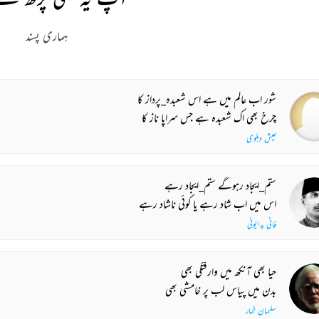
ہماری پسند
شور اب عالم میں ہے اس شعبدہ_پرداز کا
چرخ بھی اک شعبدہ ہے جس سراپا ناز کا
عیش دہلوی
ستم_ایجاد رہوگے ستم_ایجاد رہے
اس میں اب شاد رہے یا کوئی ناشاد رہے
فانی بدایونی
حیا بھی آنکھ میں وارفتگی بھی
بدن میں پیاس لب پر خامشی بھی
سلیمان خمار