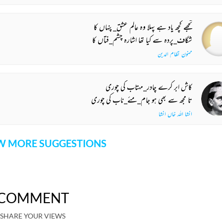
تجھے کچھ یاد ہے پہلا وہ عالم عشق_پنہاں کا
شگاف_پردہ سے کیا تھا اشارہ چشم_فتاں کا
ممنون نظام الدین
کاش ابر کرے چادر_مہتاب کی چوری
تا مجھ سے بھی ہو جام_مئے_ناب کی چوری
انشا اللہ خاں انشا
 MORE SUGGESTIONS
COMMENT
SHARE YOUR VIEWS