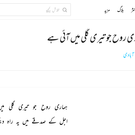
ثر
بلاگ
مزید
ی روح جو تیری گلی میں آئی ہے
ہ آبادی
ہماری 
روح 
جو 
تیری 
گلی 
میں
اجل 
کے 
صدقے 
میں 
یہ 
راہ 
دی