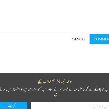
CANCEL
COMME
ریختہ نیوز لیٹر سبسکرائب کیجیے
پ کو باقاعدگی سے کچھ حاصل کرنا ہے لیکن اس کے علاوہ آپ کسی بھی ای میل کا استعمال نہیں کرتے
ہیں۔