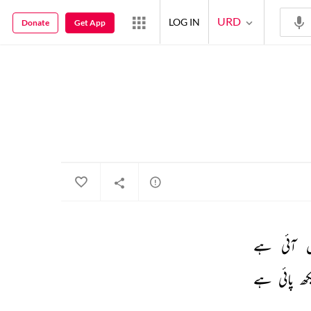
URD
LOG IN
Donate
Get App
 
آئی 
ہے 
کھ 
پائی 
ہے 