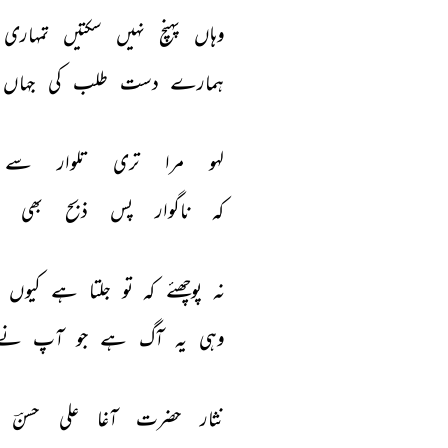
وہاں 
پہنچ 
نہیں 
سکتیں 
تمہاری 
ہمارے 
دست 
طلب 
کی 
جہاں 
لہو 
مرا 
تری 
تلوار 
سے 
کہ 
ناگوار 
پس 
ذبح 
بھی 
نہ 
پوچھئے 
کہ 
تو 
جلتا 
ہے 
کیوں 
وہی 
یہ 
آگ 
ہے 
جو 
آپ 
نے 
نثار 
حضرت 
آغا 
علی 
حسنؔ 