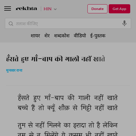
HIN
Donate
Get App
शायर
शेर
शब्दकोश
वीडियो
ई-पुस्तक
हँसते हुए माँ-बाप की गाली नहीं खाते
मुनव्वर राना
हँसते 
हुए 
माँ-बाप 
की 
गाली 
नहीं 
खाते 
बच्चे 
हैं 
तो 
क्यूँ 
शौक़ 
से 
मिट्टी 
नहीं 
खाते 
तुम 
से 
नहीं 
मिलने 
का 
इरादा 
तो 
है 
लेकिन 
तुम 
से 
न 
मिलेंगे 
ये 
क़सम 
भी 
नहीं 
खाते 