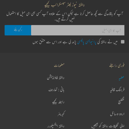
ریختہ نیوز لیٹر سبسکرائب کیجیے
آپ کو باقاعدگی سے کچھ حاصل کرنا ہے لیکن اس کے علاوہ آپ کسی بھی ای میل کا استعمال
نہیں کرتے ہیں۔
میں نے ریختہ کی
پرائیویسی پالیسی
پڑھ لی ہے اور اس سے متفق ہوں
فوری رابطے
معلومات
عطیہ
ریختہ فاؤنڈیشن
فرہنگ قافیہ
بانی : تعارف
تقطیع
رابطہ کیجیے
اردو وسائل
کیریئر
اپنی تخلیقات ریختہ کو بھیجیں
ریختہ ایکسپلورر