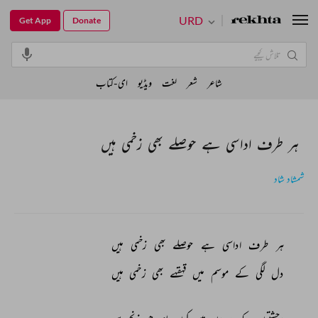
URD
Get App
Donate
شاعر
شعر
لغت
ویڈیو
ای-کتاب
ہر طرف اداسی ہے حوصلے بھی زخمی ہیں
شمشاد شاد
ہر 
طرف 
اداسی 
ہے 
حوصلے 
بھی 
زخمی 
ہیں 
دل 
لگی 
کے 
موسم 
میں 
قہقہے 
بھی 
زخمی 
ہیں 