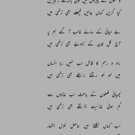
وحشتوں 
کے 
پیروں 
میں 
کون 
باندھے 
زنجیریں 
کیا 
کریں 
کہاں 
جائیں 
فیصلے 
بھی 
زخمی 
ہیں 
بے 
حیائی 
کے 
سائے 
غالب 
آ 
گئے 
ہم 
پر 
آج 
کل 
تمدن 
کے 
زاویے 
بھی 
زخمی 
ہیں 
راہ 
و 
رسم 
کا 
قائل 
اب 
نہیں 
رہا 
انساں 
ہیں 
لہو 
لہو 
رشتے 
رابطے 
بھی 
زخمی 
ہیں 
کیمیائی 
فصلوں 
کے 
باعث 
اب 
غذاؤں 
سے 
گم 
ہوئی 
غذائیت 
ذائقے 
بھی 
زخمی 
ہیں 
اب 
کہاں 
نکلتے 
ہیں 
حاصل 
غزل 
اشعار 