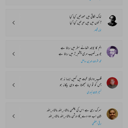
خاک اگاتی ہیں صورتیں کیا کیا
آئنوں میں ہیں حیرتیں کیا کیا
نذیر قیصر
الم کا بوجھ اٹھائے سفر میں رہتا ہے
جو بد_نصیب مری چشم_تر میں رہتا ہے
محمد شرف الدین ساحل
قلب_وارفتہ محبت میں کہیں ایسا نہ ہو
جس کو تو اپنا سمجھتا ہے وہی بیگانہ ہو
نسیم شاہجہانپوری
سرک رہی ہے اس کی چلمن ماشاء_اللہ ماشاء_اللہ
شاید اب وہ دے_گا درشن ماشاء_اللہ ماشاء_اللہ
برقی اعظمی