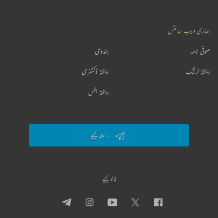
ہماری ویب سائٹس
صوفی نامہ
ہندوی
ریختہ لرننگ
ریختہ ڈکشنری
ریختہ بکس
رابطہ کیجیے
فالو کیجیے