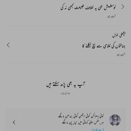
کوشش بھی یہ خلاف طبیعت کبھی نہ کی
شمشاد شاد
پچھلی غزل
جہالتوں کی غلامی سے بچ نکلنے کا
شمشاد شاد
آپ یہ بھی پڑھ سکتے ہیں
ہماری پسند
کوئی دھڑکن کوئی الجھن کوئی بندھن مانگے
ہر_نفس اپنی کہانی میں نیا_پن مانگے
فرحت قادری