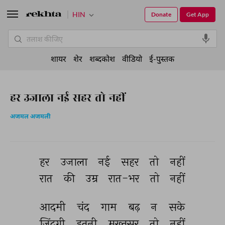
HIN
Donate
Get App
शायर
शेर
शब्दकोश
वीडियो
ई-पुस्तक
हर उजाला नई सहर तो नहीं
अजमल अजमली
हर 
उजाला 
नई 
सहर 
तो 
नहीं 
रात 
की 
उम्र 
रात-भर 
तो 
नहीं 
आदमी 
चंद 
गाम 
बढ़ 
न 
सके 
ज़िंदगी 
इतनी 
मुख़्तसर 
तो 
नहीं 