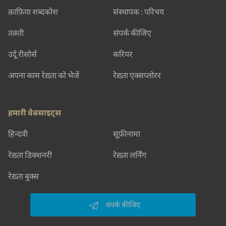
क़ाफ़िया शब्दकोश
संस्थापक : परिचय
तक़्ती
संपर्क कीजिए
उर्दू रीसोर्स
करियर
अपना काम रेख़्ता को भेजें
रेख़्ता एक्सप्लोरर
हमारी वेबसाइट्स
हिन्दवी
सूफ़ीनामा
रेख़्ता डिक्शनरी
रेख़्ता लर्निंग
रेख़्ता बुक्स
संपर्क कीजिए