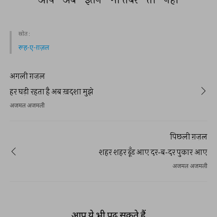
स्रोत :
रूह-ए-ग़ज़ल
अगली ग़ज़ल
हर घड़ी रहता है अब ख़दशा मुझे
अजमल अजमली
पिछली ग़ज़ल
शहर शहर ढूँड आए दर-ब-दर पुकार आए
अजमल अजमली
आप ये भी पढ़ सकते हैं