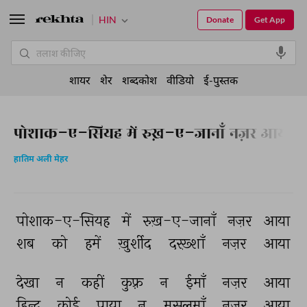
HIN
Donate
Get App
शायर
शेर
शब्दकोश
वीडियो
ई-पुस्तक
पोशाक-ए-सियह में रुख़-ए-जानाँ नज़र आया
हातिम अली मेहर
पोशाक-ए-सियह 
में 
रुख़-ए-जानाँ 
नज़र 
आया 
शब 
को 
हमें 
ख़ुर्शीद 
दरख़्शाँ 
नज़र 
आया 
देखा 
न 
कहीं 
कुफ़्र 
न 
ईमाँ 
नज़र 
आया 
हिन्दू 
कोई 
पाया 
न 
मुसलमाँ 
नज़र 
आया 