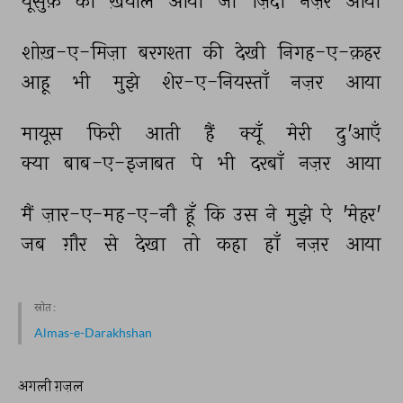
यूसुफ़ 
का 
ख़याल 
आया 
जो 
ज़िंदाँ 
नज़र 
आया 
शोख़-ए-मिज़ा 
बरगश्ता 
की 
देखी 
निगह-ए-क़हर 
आहू 
भी 
मुझे 
शेर-ए-नियस्ताँ 
नज़र 
आया 
मायूस 
फिरी 
आती 
हैं 
क्यूँ 
मेरी 
दु'आएँ 
क्या 
बाब-ए-इजाबत 
पे 
भी 
दरबाँ 
नज़र 
आया 
मैं 
ज़ार-ए-मह-ए-नौ 
हूँ 
कि 
उस 
ने 
मुझे 
ऐ 
'मेहर' 
जब 
ग़ौर 
से 
देखा 
तो 
कहा 
हाँ 
नज़र 
आया 
स्रोत :
Almas-e-Darakhshan
अगली ग़ज़ल