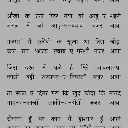
आँखों 
के 
तले 
फिर 
गया 
वो 
आहू-ए-शहरी 
जंगल 
में 
जो 
आहू-ए-बयाबाँ 
नज़र 
आया 
मजमा' 
में 
रक़ीबों 
के 
खुला 
था 
तिरा 
जोड़ा 
कल 
रात 
'अजब 
ख़्वाब-ए-परेशाँ 
नज़र 
आया 
जिस 
दश्त 
में 
फूटे 
हैं 
मिरे 
आबला-पा 
कोसों 
वही 
सरसब्ज़-ए-नियस्ताँ 
नज़र 
आया 
ता-साल-ए-दिगर 
मय 
कि 
ख़ुर्द 
ज़िंदा 
कि 
मानद 
माह-ए-रमज़ाँ 
साक़ी-ए-दौराँ 
नज़र 
आया 
दीवाना 
हूँ 
पर 
काम 
में 
होश्यार 
हूँ 
अपने 