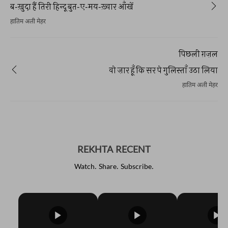
ब-ख़ुदा हैं तिरी हिन्दू बुत-ए-मय-ख़्वार आँखें
हातिम अली मेहर
पिछली ग़ज़ल
वो ज़ार हूँ कि सर पे गुलिस्ताँ उठा लिया
हातिम अली मेहर
REKHTA RECENT
Watch. Share. Subscribe.