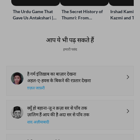
The Urdu Game That
The Secret History of
Irshad Kamil, B
Gave Us Antakshari |
Thumri: From
Kazmi and Top
Bait Bazi Explained
Lucknow’s Courts to
Poets Live at t
Global Stages
e-Rekhta Lond
Mushaira
आप ये भी पढ़ सकते हैं
हमारी पसंद
है गर्म इंतिख़ाब का बाज़ार देखना
अहल-ए-हवस के बिकने की रफ़्तार देखना
ग़ज़ल जाफ़री