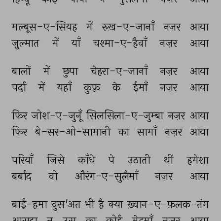
मल्बूस-ए-सियह 
में 
रुख़-ए-जानाँ 
नज़र 
आया 
ज़ुल्मात 
में 
याँ 
चश्मा-ए-हैवाँ 
नज़र 
आया 
बालों 
में 
छुपा 
चेहरा-ए-जानाँ 
नज़र 
आया 
पर्दा 
में 
यहाँ 
कुफ़्र 
के 
ईमाँ 
नज़र 
आया 
फिर 
जोश-ए-जुनूँ 
सिलसिला-ए-जुम्बा 
नज़र 
आया 
फिर 
बे-सर-ओ-सामानी 
का 
सामाँ 
नज़र 
आया 
परियाँ 
जिसे 
काँधे 
पे 
उठाती 
थीं 
हमेशा 
बर्बाद 
वो 
औरंग-ए-सुलैमाँ 
नज़र 
आया 
बाईं-हमा 
वुस'अत 
भी 
है 
क्या 
ख़्वान-ए-फ़लक-तंग 
आसूदा 
न 
उस 
का 
कोई 
मेहमाँ 
नज़र 
आया 