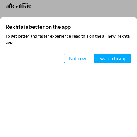
COMMENT
Rekhta is better on the app
To get better and faster experience read this on the all new Rekhta
SHARE YOUR VIEWS
app
ऐप में पढ़िए
Comment
Not now
Switch to app
CANCEL
COMMENT