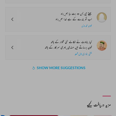
جیتے جی بس وہ بت رہا ہم_راہ
اب تو بندے کے ہے خدا ہم_راہ
خواجہ محمد وزیر
کیا بناوٹ نے نکالے نئی تلوار کے ہاتھ
خون برساتے ہیں مہندی_بھری سرکار کے ہاتھ
منشی بنواری لال شعلہ
SHOW MORE SUGGESTIONS
مزید دریافت کیجیے