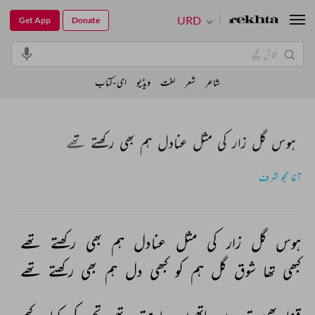
URD
Get App
Donate
شاعر
شعر
لغت
ویڈیو
ای-کتاب
ہوس گل زار کی مثل عنادل ہم بھی رکھتے تھے
آغا حجو شرف
ہوس 
گل 
زار 
کی 
مثل 
عنادل 
ہم 
بھی 
رکھتے 
تھے 
کبھی 
تھا 
شوق 
گل 
ہم 
کو 
کبھی 
دل 
ہم 
بھی 
رکھتے 
تھے 