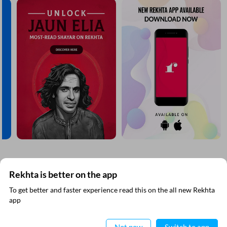
Rekhta is better on the app
ریختہ نیوز لیٹر سبسکرائب کیجیے
To get better and faster experience read this on the all new Rekhta
آپ کو باقاعدگی سے کچھ حاصل کرنا ہے لیکن اس کے علاوہ آپ کسی بھی ای میل کا استعمال
ایپ میں
app
نہیں کرتے ہیں۔
پڑھیے