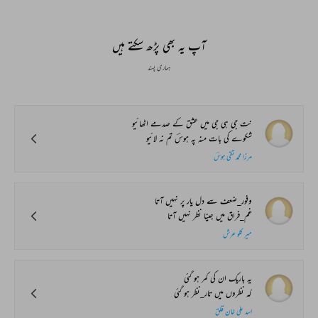
آپ یہ بھی پڑھ سکتے ہیں
ہماری پسند
نت جی ہی جی میں عشق کے صدمے اٹھائیو
شکوے کی بات منہ پہ ہوسؔ تم نہ لائیو
مرزا محمد تقی ہوسؔ
وفور_ضعف سے دل یار پر نہیں آتا
غم_فراق میں جینا نظر نہیں آتا
میر کلو عرش
یہ باریک ان کی کمر ہو گئی
کہ نظروں میں تار_نظر ہو گئی
اسد علی خان قلق