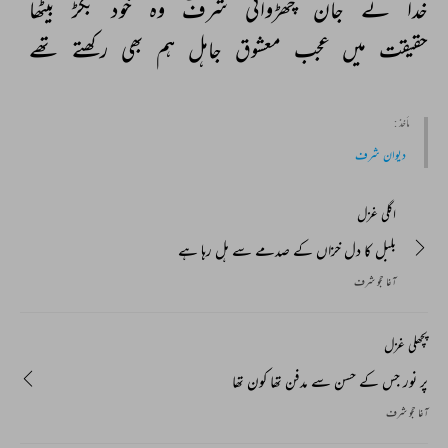
خدا 
نے 
جان 
چھڑوائی 
شرفؔ 
وہ 
خود 
بگڑ 
بیٹھا 
حقیقت 
میں 
عجب 
معشوق 
جاہل 
ہم 
بھی 
رکھتے 
تھے 
مأخذ :
دیوان شرف
اگلی غزل
بلبل کا دل خزاں کے صدمے سے ہل رہا ہے
آغا حجو شرف
پچھلی غزل
پر نور جس کے حسن سے مدفن تھا کون تھا
آغا حجو شرف