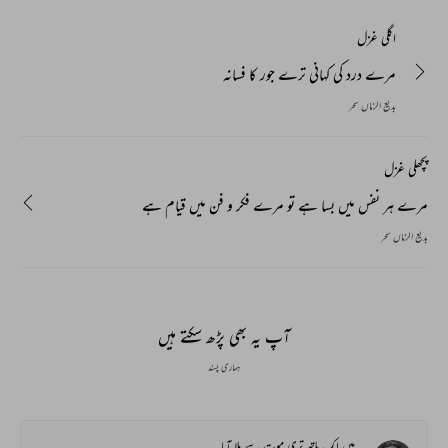
اگلی غزل
مرے درد کی کہانی ترے جور کا فسانہ
بدیع الزماں سحر
پچھلی غزل
مرے ہر نفس میں بسا ہے تو مرے فکر و فن میں قیام ہے
بدیع الزماں سحر
آپ یہ بھی پڑھ سکتے ہیں
ہماری پسند
میں ایک ہاتھ تری موت سے ملا آیا