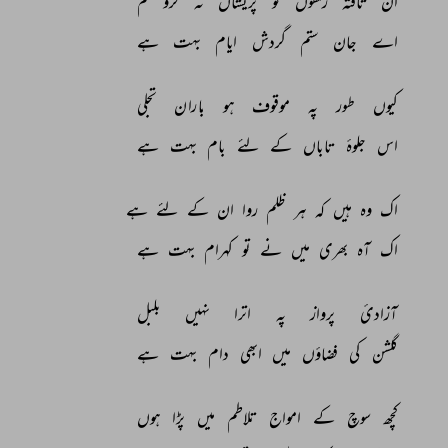
ان 
تافتہ 
زلفوں 
کو 
پریشاں 
نہ 
کرو 
تم 
اے 
جان 
ستم 
گردش 
ایام 
بہت 
ہے 
کیوں 
طور 
پہ 
موقوف 
ہو 
باران 
تجلی 
اس 
جلوۂ 
تاباں 
کے 
لئے 
بام 
بہت 
ہے 
اک 
وہ 
ہیں 
کہ 
ہر 
ظلم 
روا 
ان 
کے 
لئے 
ہے 
اک 
آہ 
بھری 
میں 
نے 
تو 
کہرام 
بہت 
ہے 
آزادیٔ 
پرواز 
پہ 
اترا 
نہیں 
بلبل 
گلشن 
کی 
فضاؤں 
میں 
ابھی 
دام 
بہت 
ہے 
کچھ 
سوچ 
کے 
امواج 
تلاطم 
میں 
پڑا 
ہوں 