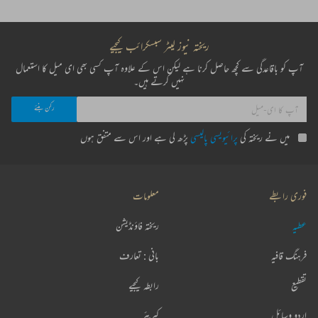
ریختہ نیوز لیٹر سبسکرائب کیجیے
آپ کو باقاعدگی سے کچھ حاصل کرنا ہے لیکن اس کے علاوہ آپ کسی بھی ای میل کا استعمال
نہیں کرتے ہیں۔
میں نے ریختہ کی
پرائیویسی پالیسی
پڑھ لی ہے اور اس سے متفق ہوں
فوری رابطے
معلومات
عطیہ
ریختہ فاؤنڈیشن
فرہنگ قافیہ
بانی : تعارف
تقطیع
رابطہ کیجیے
اردو وسائل
کیریئر