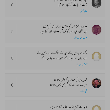
ترے سرہانے اگربتیاں جلا آیا
صابر ظفر
وہ درد_عشق جس کو حاصل_ایماں بھی کہتے ہیں
سیہ_بختوں میں اس کو گردش_دوراں بھی کہتے ہیں
حبیب احمد صدیقی
لوگ اٹھ جائیں_گے ان کے تذکرے رہ جائیں_گے
اب یہاں انسانیت کے مقبرے رہ جائیں_گے
آفتاب احمد شاہ
خیمۂ_جاں کی طنابوں کو اکھڑ جانا تھا
ہم سے اک روز ترا غم بھی بچھڑ جانا تھا
نجیب احمد
دنیا سے آج جذب_وفا مانگتا ہوں میں