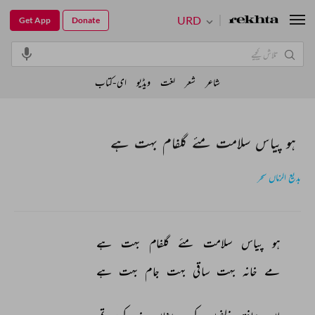
URD
Get App
Donate
شاعر
شعر
لغت
ویڈیو
ای-کتاب
ہو پیاس سلامت مئے گلفام بہت ہے
بدیع الزماں سحر
ہو 
پیاس 
سلامت 
مئے 
گلفام 
بہت 
ہے 
مے 
خانہ 
بہت 
ساقی 
بہت 
جام 
بہت 
ہے 