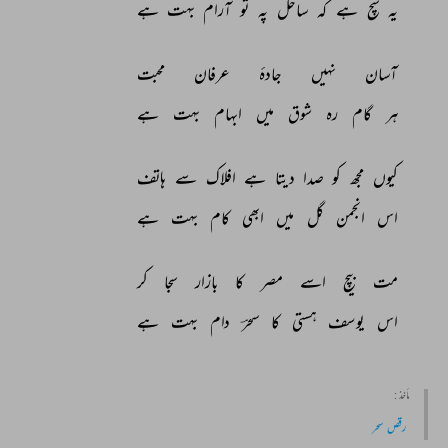
یہ 
سچ 
ہے 
کہ 
ساحل 
پہ 
تو 
آرام 
بہت 
ہے 
آسان 
نہیں 
جادۂ 
عرفان 
محبت 
ہر 
گام 
رہ 
شوق 
میں 
ابہام 
بہت 
ہے 
کیوں 
مجھ 
کو 
صدا 
دیتا 
ہے 
افلاک 
سے 
ہاتف 
اس 
انجمن 
گل 
میں 
ابھی 
کام 
بہت 
ہے 
مت 
بیچ 
اسے 
مصر 
کا 
بازار 
سجا 
کر 
اس 
یوسف 
ہستی 
کا 
سحرؔ 
دام 
بہت 
ہے 
مأخذ :
رقص سحر