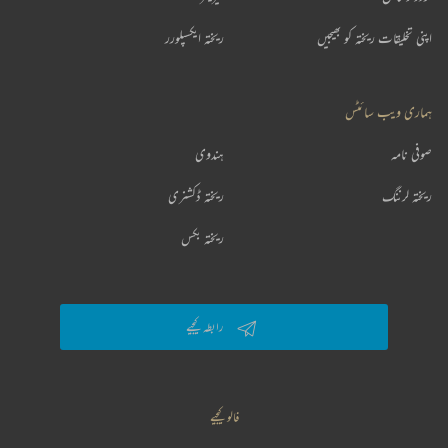
اپنی تخلیقات ریختہ کو بھیجیں
ریختہ ایکسپلورر
ہماری ویب سائٹس
صوفی نامہ
ہندوی
ریختہ لرننگ
ریختہ ڈکشنری
ریختہ بکس
رابطہ کیجیے
فالو کیجیے