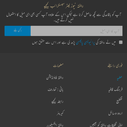
ریختہ نیوز لیٹر سبسکرائب کیجیے
آپ کو باقاعدگی سے کچھ حاصل کرنا ہے لیکن اس کے علاوہ آپ کسی بھی ای میل کا استعمال
نہیں کرتے ہیں۔
میں نے ریختہ کی
پرائیویسی پالیسی
پڑھ لی ہے اور اس سے متفق ہوں
فوری رابطے
معلومات
عطیہ
ریختہ فاؤنڈیشن
فرہنگ قافیہ
بانی : تعارف
تقطیع
رابطہ کیجیے
اردو وسائل
کیریئر
اپنی تخلیقات ریختہ کو بھیجیں
ریختہ ایکسپلورر