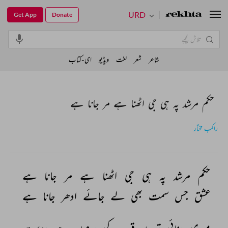
URD
Get App
Donate
شاعر
شعر
لغت
ویڈیو
ای-کتاب
حکم مرشد پہ ہی جی اٹھنا ہے مر جانا ہے
راکب مختار
حکم 
مرشد 
پہ 
ہی 
جی 
اٹھنا 
ہے 
مر 
جانا 
ہے 
عشق 
جس 
سمت 
بھی 
لے 
جائے 
ادھر 
جانا 
ہے 