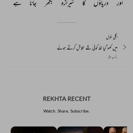
اور 
دریاؤں 
کا 
شیرازہ 
بکھر 
جانا 
ہے 
اگلی غزل
میں کھو گیا تھا کوئی شے تلاش کرتے ہوئے
راکب مختار
REKHTA RECENT
Watch. Share. Subscribe.