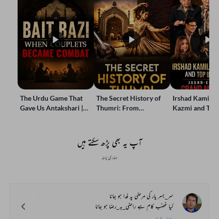
The Urdu Game That
The Secret History of
Irshad Kamil, B
Gave Us Antakshari |
Thumri: From
Kazmi and Top
Bait Bazi Explained
Lucknow’s Courts to
Poets Live at t
Global Stages
e-Rekhta Lond
Mushaira
آپ یہ بھی پڑھ سکتے ہیں
ہماری پسند
سر_بسر یار کی مرضی پہ فدا ہو جانا
کیا غضب کام ہے راضی_بہ_رضا ہو جانا
رحمان فارس