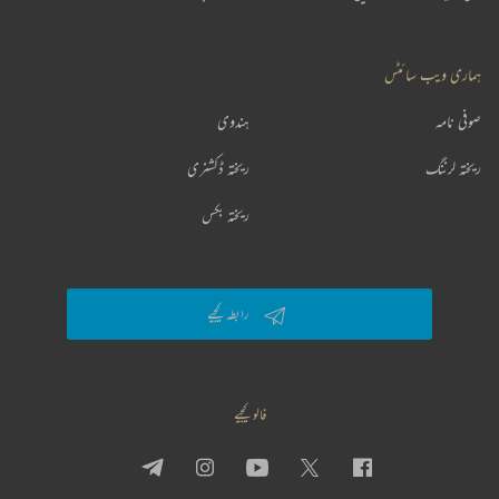
ہماری ویب سائٹس
صوفی نامہ
ہندوی
ریختہ لرننگ
ریختہ ڈکشنری
ریختہ بکس
رابطہ کیجیے
فالو کیجیے