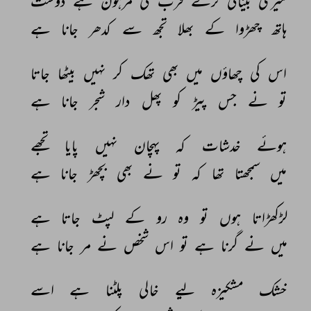
میری 
بینائی 
ترے 
قرب 
کی 
مرہون 
ہے 
دوست 
ہاتھ 
چھڑوا 
کے 
بھلا 
تجھ 
سے 
کدھر 
جانا 
ہے 
اس 
کی 
چھاؤں 
میں 
بھی 
تھک 
کر 
نہیں 
بیٹھا 
جاتا 
تو 
نے 
جس 
پیڑ 
کو 
پھل 
دار 
شجر 
جانا 
ہے 
ہوئے 
خدشات 
کہ 
پہچان 
نہیں 
پایا 
تجھے 
میں 
سمجھتا 
تھا 
کہ 
تو 
نے 
بھی 
بچھڑ 
جانا 
ہے 
لڑکھڑاتا 
ہوں 
تو 
وہ 
رو 
کے 
لپٹ 
جاتا 
ہے 
میں 
نے 
گرنا 
ہے 
تو 
اس 
شخص 
نے 
مر 
جانا 
ہے 
خشک 
مشکیزہ 
لیے 
خالی 
پلٹنا 
ہے 
اسے 