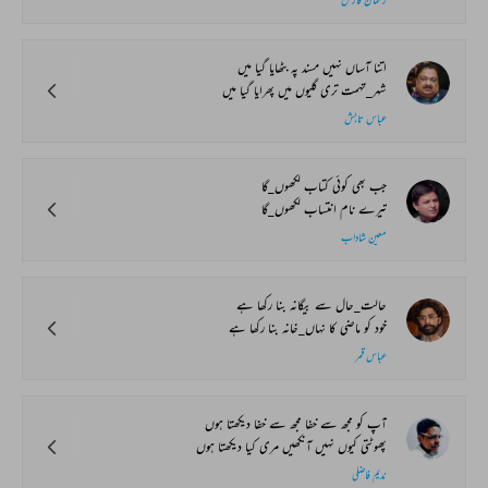
اتنا آساں نہیں مسند پہ بٹھایا گیا میں
شہر_تہمت تری گلیوں میں پھرایا گیا میں
عباس تابش
جب بھی کوئی کتاب لکھوں_گا
تیرے نام انتساب لکھوں_گا
معین شاداب
حالت_حال سے بیگانہ بنا رکھا ہے
خود کو ماضی کا نہاں_خانہ بنا رکھا ہے
عباس قمر
آپ کو مجھ سے خفا مجھ سے خفا دیکھتا ہوں
پھوٹتی کیوں نہیں آنکھیں مری کیا دیکھتا ہوں
ندیم فاضلی