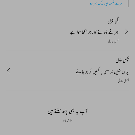
مرے تصور میں رنگ بھر دو
اگلی غزل
ابھرنے ڈوبنے کا ماجرا لکھا ہوا ہے
بسمل عارفی
پچھلی غزل
یہاں نہیں نہ سہی پر کہیں تو ہو جائے
بسمل عارفی
آپ یہ بھی پڑھ سکتے ہیں
ہماری پسند