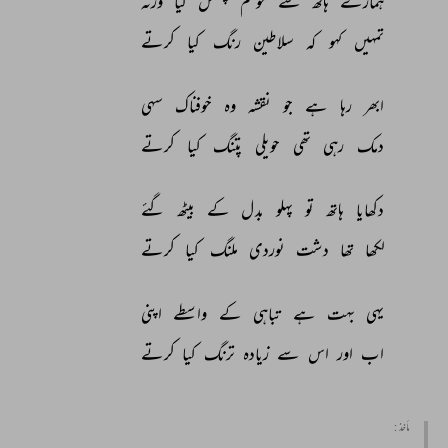
ہمارے 
ہاتھ 
سے 
موسم 
پھسل 
گیا 
ورنہ 
تمہیں 
کہو 
کہ 
سلاطین 
رنگ 
کیا 
کرتے 
ابھر 
رہا 
ہے 
جو 
نقشہ 
وہ 
خوفناک 
سہی 
دمک 
رہی 
تھی 
حویلی 
پتنگ 
کیا 
کرتے 
دکھایا 
ہاتھ 
تو 
پہلو 
بدل 
کے 
بیٹھ 
گئے 
لکھا 
تھا 
دشت 
نوردی 
ملنگ 
کیا 
کرتے 
یہی 
بہت 
ہے 
تباہی 
کے 
واسطے 
اپنی 
اب 
اور 
اس 
سے 
زیادہ 
ترنگ 
کیا 
کرتے 
مأخذ :