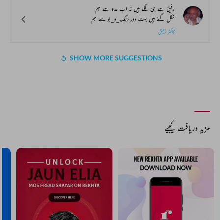
رفیق سے ہی لگے ہیں نہ اب عدو سے ہم
نکل گئے ہیں بہت دور رنگ_و_بو سے ہم
ڈاکٹر نریش
SHOW MORE SUGGESTIONS
مزید دریافت کیجیے