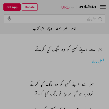
URD
Get App
Donate
شاعر
شعر
لغت
ویڈیو
ای-کتاب
ہنر سے اپنے کسی کو وہ دنگ کیا کرتے
بسمل عارفی
ہنر 
سے 
اپنے 
کسی 
کو 
وہ 
دنگ 
کیا 
کرتے 
غروب 
ہو 
گیا 
سورج 
تو 
جنگ 
کیا 
کرتے 