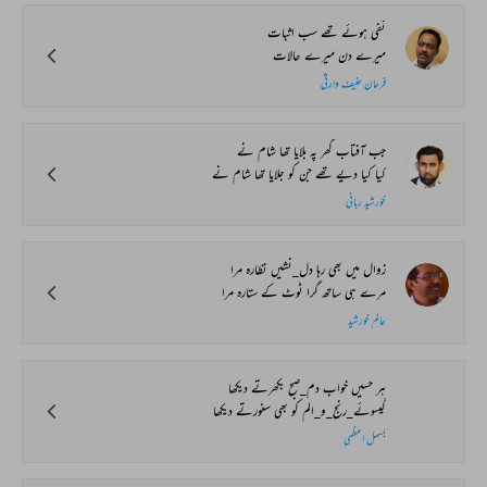
نفی ہوئے تھے سب اثبات
میرے دن میرے حالات
فرحان حنیف وارثی
جب آفتاب گھر پہ بلایا تھا شام نے
کیا کیا دیے تھے جن کو جلایا تھا شام نے
خورشید ربانی
زوال میں بھی رہا دل_نشیں نظارہ مرا
مرے ہی ساتھ گرا ٹوٹ کے ستارہ مرا
عالم خورشید
ہر حسیں خواب دم_صبح بکھرتے دیکھا
گیسوئے_رنج_و_الم کو بھی سنورتے دیکھا
بسمل اعظمی