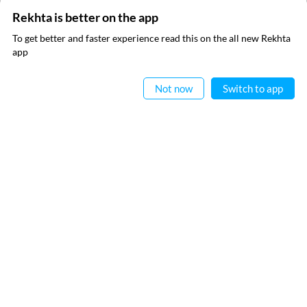
Rekhta is better on the app
To get better and faster experience read this on the all new Rekhta
ایپ میں
app
پڑھیے
Not now
Switch to app
ریختہ نیوز لیٹر سبسکرائب کیجیے
آپ کو باقاعدگی سے کچھ حاصل کرنا ہے لیکن اس کے علاوہ آپ کسی بھی ای میل کا استعمال
نہیں کرتے ہیں۔