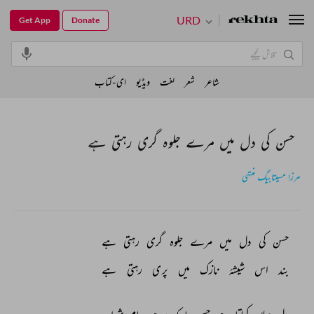
URD
Get App
Donate
شاعر
شعر
لغت
ویڈیو
ای-کتاب
حسن کی دل میں مرے جلوہ گری رہتی ہے
مرزا مسیتابیگ منتہی
حسن 
کی 
دل 
میں 
مرے 
جلوہ 
گری 
رہتی 
ہے 
بند 
اس 
شیشۂ 
نازک 
میں 
پری 
رہتی 
ہے 