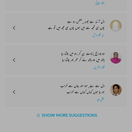
بیخود موہانی
دل آئنہ ہے جوہر_عکس رو ہے
یوں ہی تجھ سے میں ہوں یوں ہی مجھ میں تو ہے
میر کلو عرش
وہ چراغ_زیست بن کر راہ میں جلتا رہا
ہاتھ میں وہ ہاتھ لے کر عمر بھر چلتا رہا
گلنار آفرین
دل سے بے_سود اور جاں سے خراب
ہو رہا ہوں کہاں کہاں سے خراب
بکل دیو
SHOW MORE SUGGESTIONS