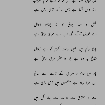
دل 
وہاں 
کھلتا 
ہے 
جس 
جا 
کہ 
رہے 
جام 
شراب 
دانہ 
واں 
اگتا 
ہے 
جس 
جا 
کہ 
تری 
رہتی 
ہے 
طفلی 
و 
عہد 
جوانی 
کا 
نہ 
پوچھو 
احوال 
بے 
خودی 
آگے 
تھی 
اب 
بے 
خبری 
رہتی 
ہے 
باغ 
عالم 
میں 
نہیں 
دست 
کرم 
کو 
ہے 
زوال 
شاخ 
یہ 
وہ 
ہے 
جو 
تا 
حشر 
ہری 
رہتی 
ہے 
یاد 
میں 
جام‌ 
و 
صراحی 
کے 
ترے 
اے 
ساقی 
دل 
بھرا 
رہتا 
ہے 
آنکھوں 
میں 
تری 
رہتی 
ہے 
مے 
و 
معشوق 
سے 
دولت 
سے 
بہار 
گل 
میں 