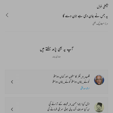
پچھلی غزل
یہ جس نے جان دی ہے نان دے گا
مرزا مسیتابیگ منتہی
آپ یہ بھی پڑھ سکتے ہیں
ہماری پسند
قلب_و_نظر کا سکوں اور کہاں دوستو
کوئے_بتاں دوستو کوئے_بتاں دوستو
ارشد صدیقی
ازل کیا ابتدا حسن_و_محبت کے ترانے کی
ابد کیا صرف اک بدلی ہوئی سرخی فسانے کی