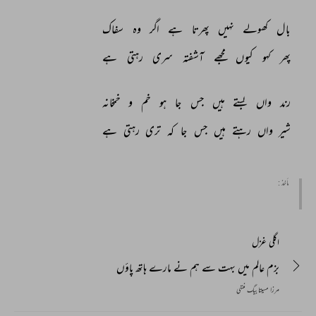
بال 
کھولے 
نہیں 
پھرتا 
ہے 
اگر 
وہ 
سفاک 
پھر 
کہو 
کیوں 
مجھے 
آشفتہ 
سری 
رہتی 
ہے 
رند 
واں 
بستے 
ہیں 
جس 
جا 
ہو 
خم 
و 
خمخانہ 
شیر 
واں 
رہتے 
ہیں 
جس 
جا 
کہ 
تری 
رہتی 
ہے 
مأخذ :
اگلی غزل
بزم عالم میں بہت سے ہم نے مارے ہاتھ پاؤں
مرزا مسیتابیگ منتہی