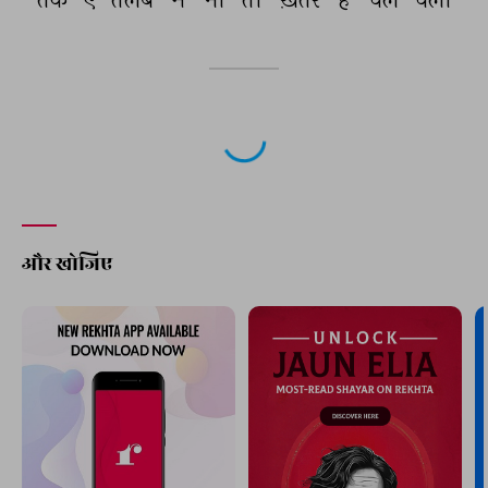
अगली ग़ज़ल
'उम्र को करती हैं पामाल बराबर यादें
वहीद अख़्तर
पिछली ग़ज़ल
हम जो टूटे तो ग़म-ए-दहर का पैमाना बने
वहीद अख़्तर
आप ये भी पढ़ सकते हैं
हमारी पसंद