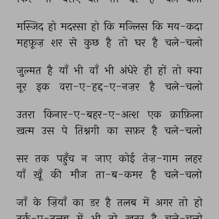
मस्जिद 
हो 
मदरसा 
हो 
कि 
मज्लिस 
कि 
मय-कदा 
महफ़ूज़ 
शर 
से 
कुछ 
है 
तो 
घर 
है 
चले-चलो 
ज़ुल्मत 
है 
याँ 
भी 
वाँ 
भी 
अंधेरे 
ही 
हों 
तो 
क्या 
नूर 
इक 
वरा-ए-हद्द-ए-नज़र 
है 
चले-चलो 
उतरा 
किनार-ए-बहर-ए-अत्श 
एक 
क़ाफ़िला 
ख़त्म 
उस 
पे 
तिश्नगी 
का 
सफ़र 
है 
चले-चलो 
सर 
तक 
पहुँच 
न 
जाए 
कोई 
तेज़-गाम 
लहर 
याँ 
ख़ूँ 
की 
मौज 
ता-ब-कमर 
है 
चले-चलो 
जाँ 
के 
ज़ियाँ 
का 
डर 
है 
तलब 
में 
अगर 
तो 
हो 
तर्क-ए-तलब 
में 
भी 
तो 
ख़तर 
है 
चले-चलो 