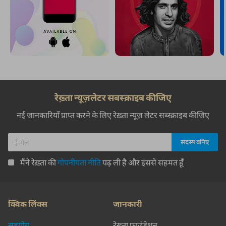
ख़ाक उगाती हैं सूरतें क्या क्या
आइनों में हैं हैरतें क्या क्या
नज़ीर क़ैसर
दरीचे सो गए शब जागती है
मेरे कमरे में कैसी ख़ामुशी है
अज़हर नैयर
ज़िंदा रहे तो हम को न पहचान दी गई
मरने के बा'द ख़ूब पज़ीराई की गई
शमशाद शाद
किसी की याद को अपना शिआ'र कर लेंगे
फ़ज़ा-ए-दहर को हम साज़गार कर लेंगे
मुमताज़ अहमद ख़ाँ ख़ुशतर खांडवी