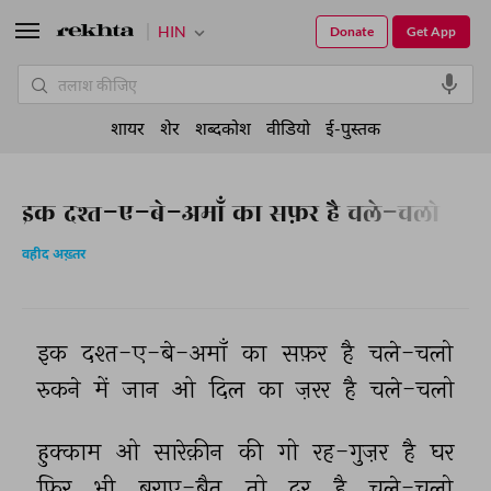
HIN
Donate
Get App
शायर
शेर
शब्दकोश
वीडियो
ई-पुस्तक
इक दश्त-ए-बे-अमाँ का सफ़र है चले-चलो
वहीद अख़्तर
इक 
दश्त-ए-बे-अमाँ 
का 
सफ़र 
है 
चले-चलो 
रुकने 
में 
जान 
ओ 
दिल 
का 
ज़रर 
है 
चले-चलो 
हुक्काम 
ओ 
सारेक़ीन 
की 
गो 
रह-गुज़र 
है 
घर 
फिर 
भी 
बराए-बैत 
तो 
दर 
है 
चले-चलो 