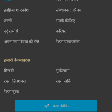
हद-ए-इमकान ख़लाओं से परे माँगता है
लफ़्ज़ वो अपने ख़यालों से बड़े माँगता है
मोहम्मद नईम जावेद नईम
SHOW MORE SUGGESTIONS
और खोजिए