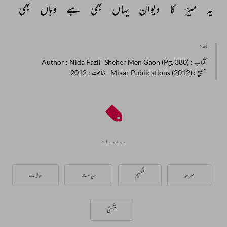
یہ 
میرؔ 
کا 
دیوان 
یہاں 
بھی 
ہے 
وہاں 
بھی 
مأخذ :
کتاب
: Sheher Men Gaon (Pg. 380)
: Nida Fazli
Author
مطبع
: Miaar Publications (2012)
اشاعت
: 2012
موضوعات
سرحد
تقسیم
سیاست
حالات
یکجہتی