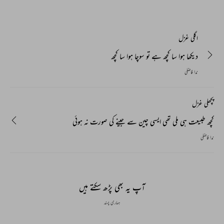
اگلی غزل
دیکھا ہوا سا کچھ ہے تو سوچا ہوا سا کچھ
ندا فاضلی
پچھلی غزل
کچھ طبیعت ہی ملی تھی ایسی چین سے جینے کی صورت نہ ہوئی
ندا فاضلی
آپ یہ بھی پڑھ سکتے ہیں
ہماری پسند