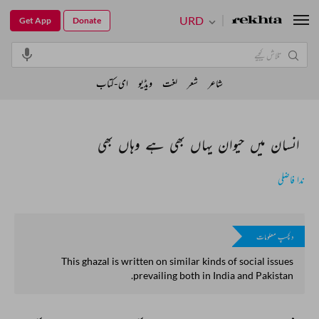
URD
Get App
Donate
شاعر
شعر
لغت
ویڈیو
ای-کتاب
انسان میں حیوان یہاں بھی ہے وہاں بھی
ندا فاضلی
دلچسپ معلومات
This ghazal is written on similar kinds of social issues
prevailing both in India and Pakistan.