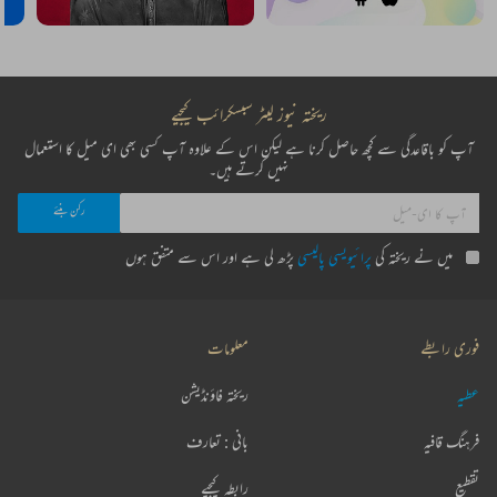
ریختہ نیوز لیٹر سبسکرائب کیجیے
آپ کو باقاعدگی سے کچھ حاصل کرنا ہے لیکن اس کے علاوہ آپ کسی بھی ای میل کا استعمال
نہیں کرتے ہیں۔
میں نے ریختہ کی
پرائیویسی پالیسی
پڑھ لی ہے اور اس سے متفق ہوں
فوری رابطے
معلومات
عطیہ
ریختہ فاؤنڈیشن
فرہنگ قافیہ
بانی : تعارف
تقطیع
رابطہ کیجیے