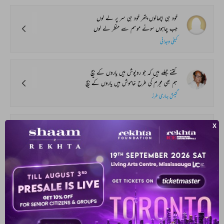
خود ہی اچھالوں پتھر خود ہی سر پر لے لوں
جب چاہوں سونے موسم سے منظر لے لوں
کیفی وجدانی
کتنے جملے ہیں کہ جو روپوش ہیں یاروں کے بیچ
ہم بھی مجرم کی طرح خاموش ہیں یاروں کے بیچ
گنیش بہاری طرز
گردش_مینا_و_جام دیکھیے کب تک رہے
ہم پہ تقاضا حرام دیکھیے کب تک رہے
زہرا نگاہ
خواب کو صورت_حالات بنا جاتا ہے
دل کو آنا ہو تو بے_وقت بھی آ جاتا ہے
محسن اسرار