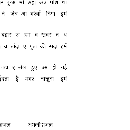
ौर 
कुछ 
भी 
सही 
सत्र-पोश 
था 
ने 
जेब-ओ-गरेबाँ 
दिया 
हमें 
बहार 
से 
हम 
बे-ख़बर 
न 
थे 
 
न 
ख़ंदा-ए-गुल 
की 
सदा 
हमें 
नज़्र-ए-सैल 
हुए 
उम्र 
हो 
गई 
ढूँढता 
है 
मगर 
नाख़ुदा 
हमें 
ग़ज़ल
अगली ग़ज़ल