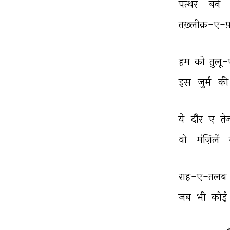
पत्थर 
बने 
तख़्लीक़-ए-फ
हम 
को 
तुलू-
इस 
जुर्म 
की
ये 
दौर-ए-तेज
वो 
मंज़िलें 
राह-ए-तलब 
जब 
भी 
कोई 