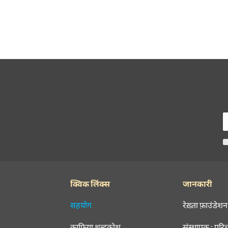
क्विक लिंक्स
जानकारी
सहयोग
रेख़्ता फ़ाउंडेशन
क़ाफ़िया शब्दकोश
संस्थापक : परि