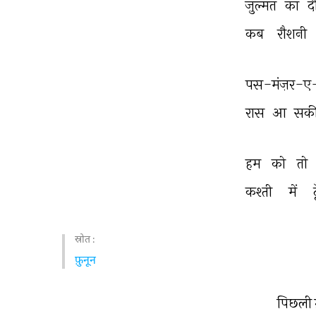
ज़ुल्मत 
का 
द
कब 
रौशनी 
पस-मंज़र-ए-
रास 
आ 
सकी
हम 
को 
तो 
कश्ती 
में 
स्रोत :
फ़ुनून
पिछली 