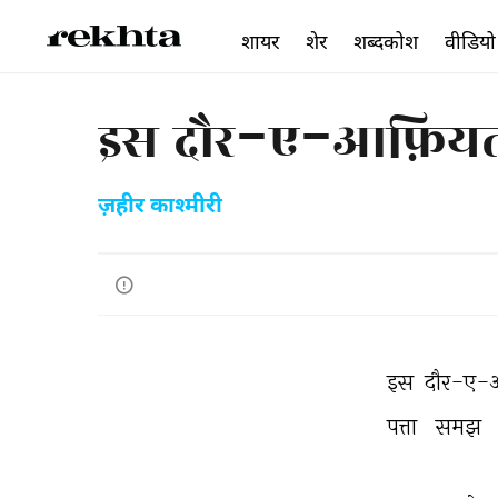
शायर
शेर
शब्दकोश
वीडियो
इस दौर-ए-आफ़ियत मे
ज़हीर काश्मीरी
इस 
दौर-ए-
पत्ता 
समझ 