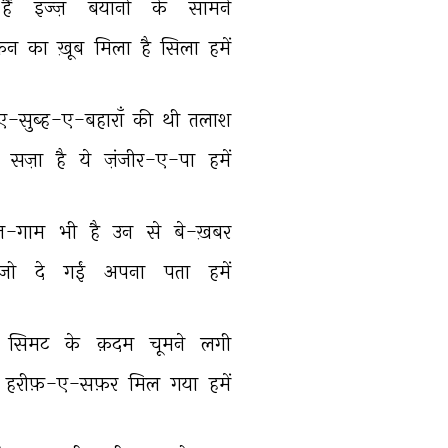
हैं 
इज्ज़ 
बयानों 
के 
सामने 
़न 
का 
ख़ूब 
मिला 
है 
सिला 
हमें 
ए-सुब्ह-ए-बहाराँ 
की 
थी 
तलाश 
 
सज़ा 
है 
ये 
ज़ंजीर-ए-पा 
हमें 
़-गाम 
भी 
है 
उन 
से 
बे-ख़बर 
जो 
दे 
गईं 
अपना 
पता 
हमें 
सिमट 
के 
क़दम 
चूमने 
लगी 
हरीफ़-ए-सफ़र 
मिल 
गया 
हमें 