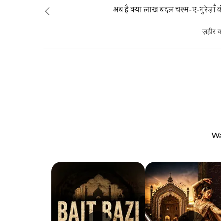
अब है क्या लाख बदल चश्म-ए-गुरेज़ाँ 
ज़हीर क
Wa