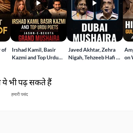
 of
Irshad Kamil, Basir
Javed Akhtar, Zehra
Amj
Kazmi and Top Urdu
Nigah, Tehzeeb Hafi &
on 
to
Poets Live at the
More | Live at the
Lif
Jashn-e-Rekhta
Dubai Grand Mushaira
Rub
ये भी पढ़ सकते हैं
London Grand
Mushaira
हमारी पसंद