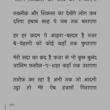
तख़्लीक़ 
और 
शिकस्त 
का 
देखेंगे 
लोग 
फ़न 
दरिया 
हबाब 
सत्ह 
पे 
जब 
तक 
बनाएगा 
हर 
हर 
क़दम 
पे 
आइना-बरदार 
है 
नज़र 
बे-चेहरगी 
को 
कोई 
कहाँ 
तक 
छुपाएगा 
मेरी 
सदा 
का 
क़द 
है 
फ़ज़ा 
से 
भी 
कुछ 
बुलंद 
ज़ालिम 
फ़सील-ए-शहर 
कहाँ 
तक 
उठाएगा 
तारीफ़ 
कर 
रहा 
है 
अभी 
तक 
जो 
आदमी 
उट्ठा 
तो 
मेरे 
ऐब 
हज़ारों 
गिनाएगा 
स्रोत :