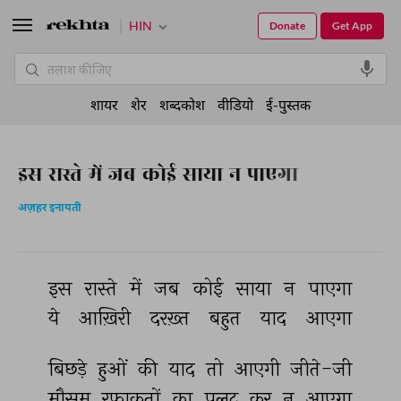
HIN
Donate
Get App
शायर
शेर
शब्दकोश
वीडियो
ई-पुस्तक
इस रास्ते में जब कोई साया न पाएगा
अज़हर इनायती
इस 
रास्ते 
में 
जब 
कोई 
साया 
न 
पाएगा 
ये 
आख़िरी 
दरख़्त 
बहुत 
याद 
आएगा 
बिछड़े 
हुओं 
की 
याद 
तो 
आएगी 
जीते-जी 
मौसम 
रफ़ाक़तों 
का 
पलट 
कर 
न 
आएगा 