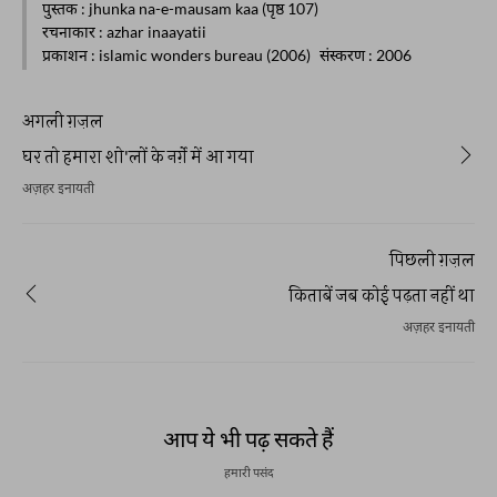
पुस्तक
: jhunka na-e-mausam kaa (पृष्ठ 107)
रचनाकार
: azhar inaayatii
प्रकाशन
: islamic wonders bureau (2006)
संस्करण
: 2006
अगली ग़ज़ल
घर तो हमारा शो'लों के नर्ग़े में आ गया
अज़हर इनायती
पिछली ग़ज़ल
किताबें जब कोई पढ़ता नहीं था
अज़हर इनायती
आप ये भी पढ़ सकते हैं
हमारी पसंद