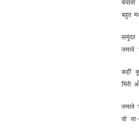
बचाना 
बहुत 
मर
समुंदर 
ज़माने 
कहीं 
क
मिरी 
आँ
ज़माने 
वो 
ना-