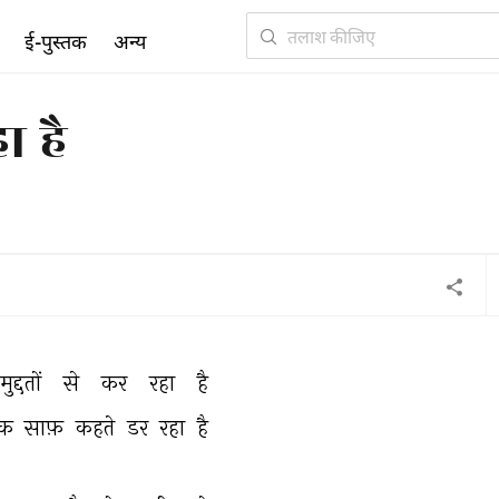
ई-पुस्तक
अन्य
ा है
मुद्दतों 
से 
कर 
रहा 
है 
क 
साफ़ 
कहते 
डर 
रहा 
है 