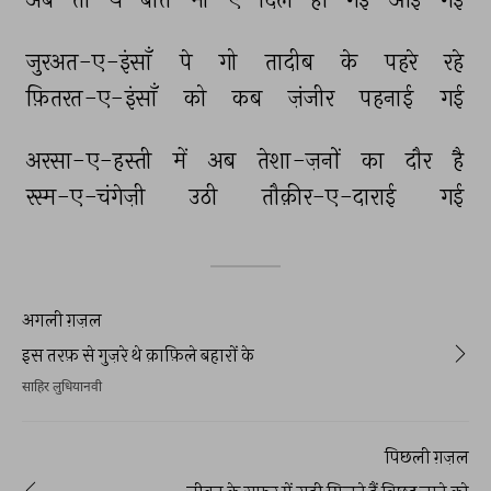
जुरअत-ए-इंसाँ 
पे 
गो 
तादीब 
के 
पहरे 
रहे 
फ़ितरत-ए-इंसाँ 
को 
कब 
ज़ंजीर 
पहनाई 
गई 
अरसा-ए-हस्ती 
में 
अब 
तेशा-ज़नों 
का 
दौर 
है 
रस्म-ए-चंगेज़ी 
उठी 
तौक़ीर-ए-दाराई 
गई 
अगली ग़ज़ल
इस तरफ़ से गुज़रे थे क़ाफ़िले बहारों के
साहिर लुधियानवी
पिछली ग़ज़ल