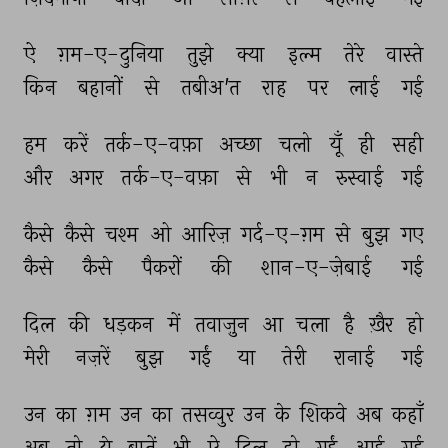
ऐ 
ग़म-ए-दुनिया 
तुझे 
क्या 
इल्म 
तेरे 
वास्ते 
किन 
बहानों 
से 
तबीअ'त 
राह 
पर 
लाई 
गई 
हम 
करें 
तर्क-ए-वफ़ा 
अच्छा 
चलो 
यूँ 
ही 
सही 
और 
अगर 
तर्क-ए-वफ़ा 
से 
भी 
न 
रुस्वाई 
गई 
कैसे 
कैसे 
चश्म 
ओ 
आरिज़ 
गर्द-ए-ग़म 
से 
बुझ 
गए 
कैसे 
कैसे 
पैकरों 
की 
शान-ए-ज़ेबाई 
गई 
दिल 
की 
धड़कन 
में 
तवाज़ुन 
आ 
चला 
है 
ख़ैर 
हो 
मेरी 
नज़रें 
बुझ 
गईं 
या 
तेरी 
रानाई 
गई 
उन 
का 
ग़म 
उन 
का 
तसव्वुर 
उन 
के 
शिकवे 
अब 
कहाँ 
अब 
तो 
ये 
बातें 
भी 
ऐ 
दिल 
हो 
गईं 
आई 
गई 