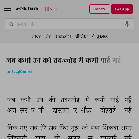
HIN
Donate
Get App
शायर
शेर
शब्दकोश
वीडियो
ई-पुस्तक
जब कभी उन की तवज्जोह में कमी पाई गई
साहिर लुधियानवी
जब 
कभी 
उन 
की 
तवज्जोह 
में 
कमी 
पाई 
गई 
अज़-सर-ए-नौ 
दास्तान-ए-शौक़ 
दोहराई 
गई 
बिक 
गए 
जब 
तेरे 
लब 
फिर 
तुझ 
को 
क्या 
शिकवा 
अगर 
ज़िंदगानी 
बादा 
ओ 
साग़र 
से 
बहलाई 
गई 