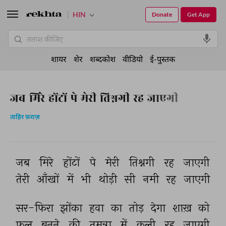
HIN
Donate
Get App
शायर
शेर
शब्दकोश
वीडियो
ई-पुस्तक
जब मिरे होंटों पे मेरी तिश्नगी रह जाएगी
ताहिर फ़राज़
जब 
मिरे 
होंटों 
पे 
मेरी 
तिश्नगी 
रह 
जाएगी 
तेरी 
आँखों 
में 
भी 
थोड़ी 
सी 
नमी 
रह 
जाएगी 
सर-फिरा 
झोंका 
हवा 
का 
तोड़ 
देगा 
शाख़ 
को 
फूल 
बनने 
की 
तमन्ना 
में 
कली 
रह 
जाएगी 