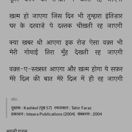
ख़त्म 
हो 
जाएगा 
जिस 
दिन 
भी 
तुम्हारा 
इंतिज़ार 
घर 
के 
दरवाज़े 
पे 
दस्तक 
चीख़ती 
रह 
जाएगी 
क्या 
ख़बर 
थी 
आएगा 
इक 
रोज़ 
ऐसा 
वक़्त 
भी 
मेरी 
गोयाई 
तिरा 
मुँह 
देखती 
रह 
जाएगी 
वक़्त-ए-रुख़्सत 
आएगा 
और 
ख़त्म 
होगा 
ये 
सफ़र 
मेरे 
दिल 
की 
बात 
मेरे 
दिल 
में 
ही 
रह 
जाएगी 
स्रोत :
पुस्तक
: Kashkol (पृष्ठ 57)
रचनाकार
: Tahir Faraz
प्रकाशन
: Isteara Publications (2004)
संस्करण
: 2004
अगली ग़ज़ल