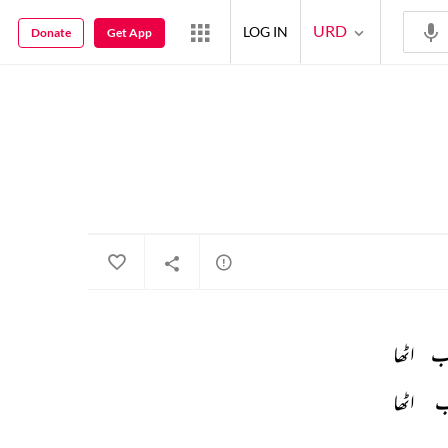
URD
LOG IN
Donate
Get App
ب 
اٹھا 
ب 
اٹھا 