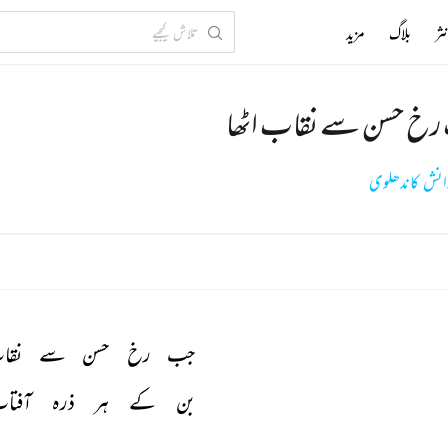
ثر
بلاگ
مزید
خ حسن سے نقاب اٹھا
انش کاندھلوی
جب 
رخ 
حسن 
سے 
نقا
بن 
کے 
ہر 
ذرہ 
آفتا