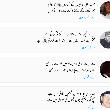
جیت بھی جائیں_گے آمادۂ_پیکار تو ہوں
ہم الجھنے کے لئے وقت سے تیار تو ہوں
اوم کرشن راحت
اب نہ کچھ سننا نہ سنانا رات گزرتی جاتی ہے
ختم ہے اب بے_کہے فسانہ رات گزرتی جاتی ہے
سراج لکھنوی
ہے بہت طاق وہ بیداد میں ڈر ہے یہ بھی
جاں سلامت نہ بچا لاؤں خطر ہے یہ بھی
زیب غوری
دھار سی تازہ لہو کی شبنم_افشانی میں ہے
صبح اک بھیگی ہوئی پلکوں کی تابانی میں ہے
وزیر آغا