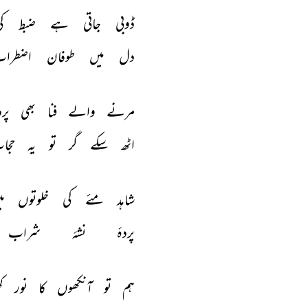
ڈوبی 
جاتی 
ہے 
ضبط 
ک
دل 
میں 
طوفان 
اضطراب
مرنے 
والے 
فنا 
بھی 
پرد
اٹھ 
سکے 
گر 
تو 
یہ 
حجا
شاہد 
مئے 
کی 
خلوتوں 
می
پردۂ 
نشۂ 
شراب 
ہم 
تو 
آنکھوں 
کا 
نور 
ک