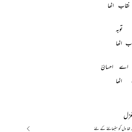
نقاب 
اٹھا 
توبہ 
ب 
اٹھا 
اے 
احسانؔ 
اٹھا 
غزل
ہد تھا دل کو سنبھالنے کے لئے