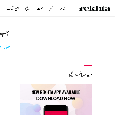
شاعر
شعر
لغت
ویڈیو
ای-کتاب
ن
جب ر
احسان د
مزید دریافت کیجیے