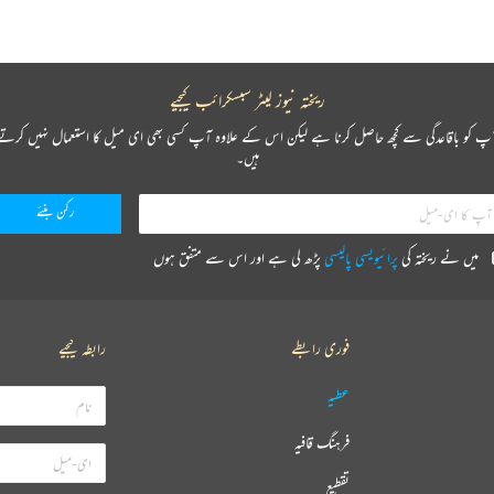
ریختہ نیوز لیٹر سبسکرائب کیجیے
پ کو باقاعدگی سے کچھ حاصل کرنا ہے لیکن اس کے علاوہ آپ کسی بھی ای میل کا استعمال نہیں کرتے
ہیں۔
میں نے ریختہ کی
پرائیویسی پالیسی
پڑھ لی ہے اور اس سے متفق ہوں
فوری رابطے
رابطہ کیجیے
عطیہ
فرہنگ قافیہ
تقطیع