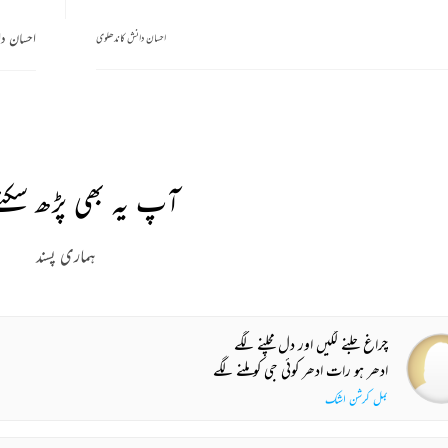
احسان دا
احسان دانش کاندھلوی
آپ یہ بھی پڑھ سکتے
ہماری پسند
چراغ جلنے لگیں اور دل مچلنے لگے
ادھر ہو رات ادھر کوئی جی کو ملنے لگے
بمل کرشن اشک