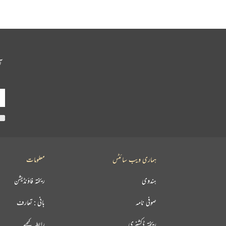
آ
ہماری ویب سائٹس
معلومات
ہندوی
ریختہ فاؤنڈیشن
صوفی نامہ
بانی : تعارف
ریختہ ڈکشنری
رابطہ کیجیے