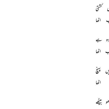
ی 
کشتی 
 
اٹھا 
ہ 
ہے 
ب 
اٹھا 
ں 
پہنچ 
اٹھا 
ھو 
بیٹھے 