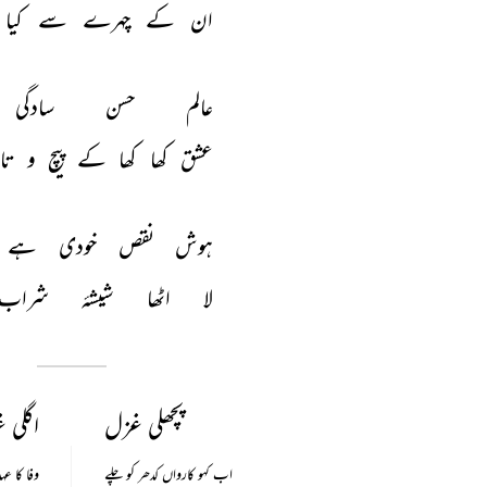
ان 
کے 
چہرے 
سے 
کیا 
عالم 
حسن 
سادگی 
عشق 
کھا 
کھا 
کے 
پیچ 
و 
تا
ہوش 
نقص 
خودی 
ہے 
لا 
اٹھا 
شیشۂ 
شراب 
پچھلی غزل
اگلی 
اب کہو کارواں کدھر کو چلے
وفا کا ع