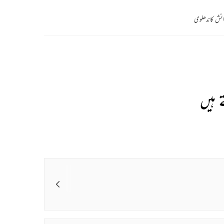
نش کاندھلوی
 ہیں