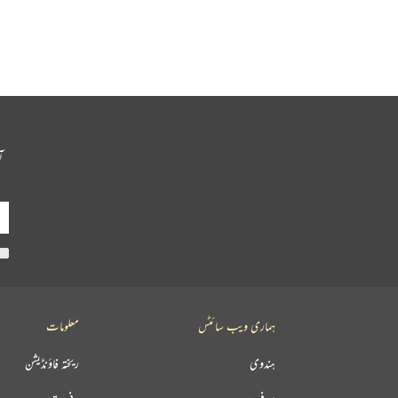
آ
ہماری ویب سائٹس
معلومات
ہندوی
ریختہ فاؤنڈیشن