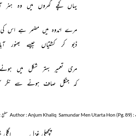
یہاں 
کچے 
گھروں 
میں 
وہ 
ہنر 
آ
مرے 
اندوہ 
میں 
مضمر 
ہے 
اس 
کی 
ڈبو 
کر 
کشتیاں 
جیسے 
بھنور 
آبا
مری 
تعمیر 
بہتر 
شکل 
میں 
ہونے 
کہ 
جنگل 
صاف 
ہونے 
سے 
نگر 
آ
: Samundar Men Utarta Hon (Pg. 89)
: Anjum Khaliq
Author
مطبع
ication (2004)
پچھلی غزل
اگلی 