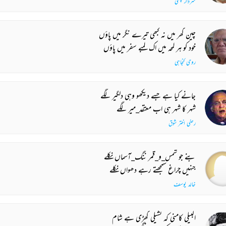
سردار پنچھی
چین گھر میں نہ کبھی تیرے نگر میں پاؤں
خود کو ہر لمحہ میں اک لمبے سفر میں پاؤں
روحی کنجاہی
جانے کیا ہے جسے دیکھو وہی دلگیر لگے
شہر کا شہر ہی اب معتقد_میر لگے
رضی اختر شوق
بنے جو شمس_و_قمر ننگ_آسماں نکلے
جنہیں چراغ سمجھتے رہے دھواں نکلے
خالد یوسف
البیلی کامنی کہ نشیلی گھڑی ہے شام