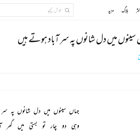
ثر
بلاگ
مزید
 سینوں میں دل شانوں پہ سر آباد ہوتے ہیں
ق
جہاں 
سینوں 
میں 
دل 
شانوں 
پہ 
سر 
وہی 
دو 
چار 
تو 
بستی 
میں 
گھر 
آ