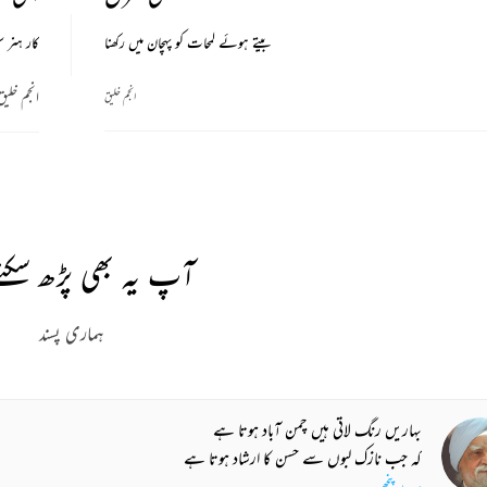
بیتے ہوئے لمحات کو پہچان میں رکھنا
کار ہنر 
انجم خلیق
انجم خلیق
آپ یہ بھی پڑھ سکتے
ہماری پسند
بہاریں رنگ لاتی ہیں چمن آباد ہوتا ہے
کہ جب نازک لبوں سے حسن کا ارشاد ہوتا ہے