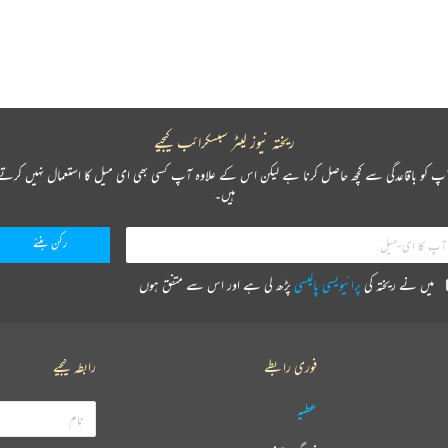
ریختہ نیوز لیٹر سبسکرائب کیجیے
پ کو باقاعدگی سے کچھ حاصل کرنا ہے لیکن اس کے علاوہ آپ کسی بھی ای میل کا استعمال نہیں کرتے
ہیں۔
میں نے ریختہ کی
پرائیویسی پالیسی
پڑھ لی ہے اور اس سے متفق ہوں
فوری رابطے
رابطہ کیجیے
عطیہ