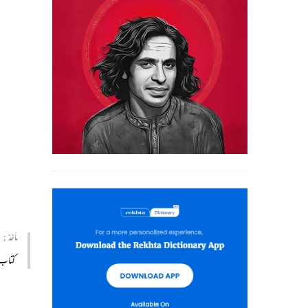
مأخذ :
کتاب