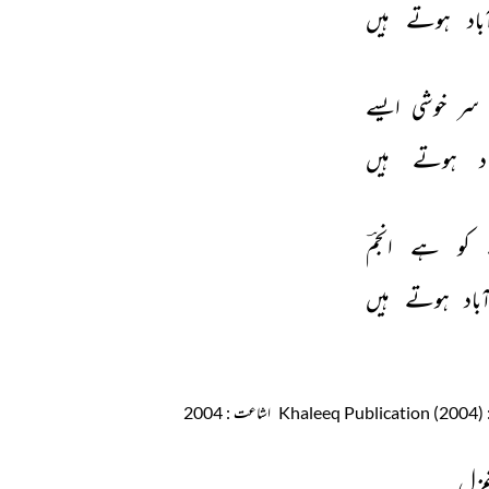
باد 
ہوتے 
ہیں 
سر 
خوشی 
ایسے 
د 
ہوتے 
ہیں 
کو 
ہے 
انجمؔ 
باد 
ہوتے 
ہیں 
: Khaleeq Publ
اشاعت
: 2004
غزل