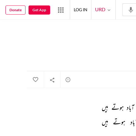
URD
LOG IN
Donate
Get App
آباد 
ہوتے 
ہیں 
باد 
ہوتے 
ہیں 