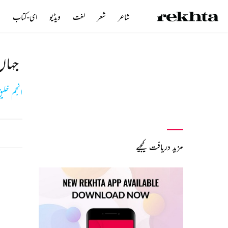
شاعر
شعر
لغت
ویڈیو
ای-کتاب
ن
جہاں
انجم خلی
مزید دریافت کیجیے