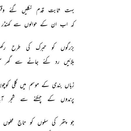
بہت 
ثابت 
قدم 
نکلیں 
گئے 
وقت
کہ 
اب 
ان 
کے 
حوالوں 
سے 
کھنڈر 
بزرگوں 
کو 
تبرک 
کی 
طرح 
رکھو
بلائیں 
رد 
کئے 
جانے 
سے 
گھر 
آ
زباں 
بندی 
کے 
موسم 
میں 
گلی 
کوچوں
پرندوں 
کے 
چہکنے 
سے 
شجر 
آب
جو 
پتھر 
کی 
سلوں 
کو 
تاج 
محلوں 