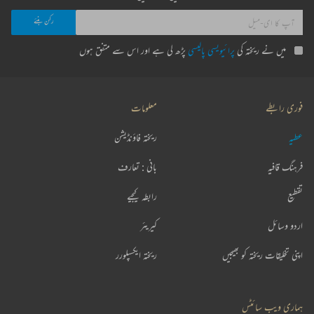
میں نے ریختہ کی
پرائیویسی پالیسی
پڑھ لی ہے اور اس سے متفق ہوں
فوری رابطے
معلومات
عطیہ
ریختہ فاؤنڈیشن
فرہنگ قافیہ
بانی : تعارف
تقطیع
رابطہ کیجیے
اردو وسائل
کیریئر
اپنی تخلیقات ریختہ کو بھیجیں
ریختہ ایکسپلورر
ہماری ویب سائٹس