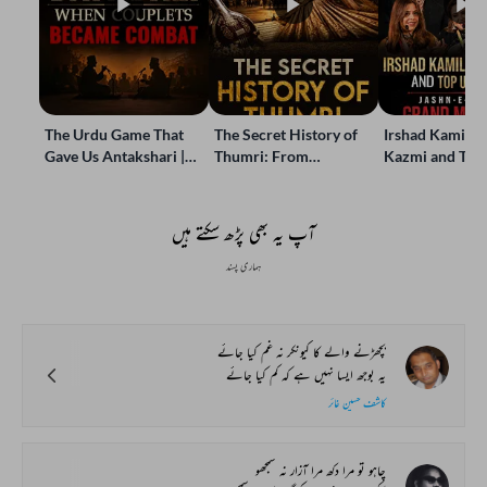
The Urdu Game That
The Secret History of
Irshad Kamil, B
Gave Us Antakshari |
Thumri: From
Kazmi and Top
Bait Bazi Explained
Lucknow’s Courts to
Poets Live at t
Global Stages
e-Rekhta Lond
Mushaira
آپ یہ بھی پڑھ سکتے ہیں
ہماری پسند
بچھڑنے والے کا کیونکر نہ غم کیا جائے
یہ بوجھ ایسا نہیں ہے کہ کم کیا جائے
کاشف حسین غائر
چاہو تو مرا دکھ مرا آزار نہ سمجھو