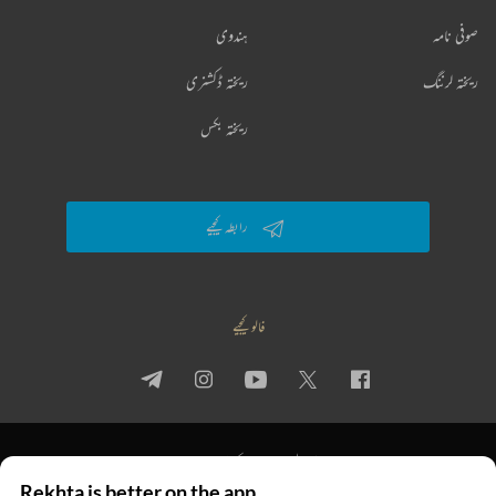
صوفی نامہ
ہندوی
ریختہ لرننگ
ریختہ ڈکشنری
ریختہ بکس
رابطہ کیجیے
فالو کیجیے
پرائیویسی پالیسی
استعمال کی شرائط
جملہ حقوق
Rekhta is better on the app
© 2026 Rekhta™ Foundation. All rights reserved.