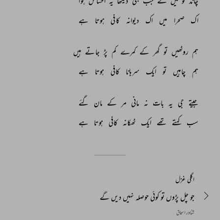
چاند 
کو 
میں 
نے 
جب 
بھی 
دیکھا 
یہ 
احساس 
ہوا 
اک 
صحرا 
میں 
اک 
دیوانہ 
کافی 
ہوتا 
ہے 
ہم 
روٹھیں 
تو 
گھر 
کے 
کمرے 
کم 
پڑ 
جاتے 
ہیں 
ہم 
چاہیں 
تو 
ایک 
سرہانا 
کافی 
ہوتا 
ہے 
جیتے 
جی 
یہ 
بات 
نہ 
مانی 
مر 
کے 
مان 
گئے 
سب 
کہتے 
تھے 
ایک 
ٹھکانہ 
کافی 
ہوتا 
ہے 
اگلی غزل
جو چل پڑوں تو کوئی حوصلہ نہیں دیں گے
شناور اسحاق