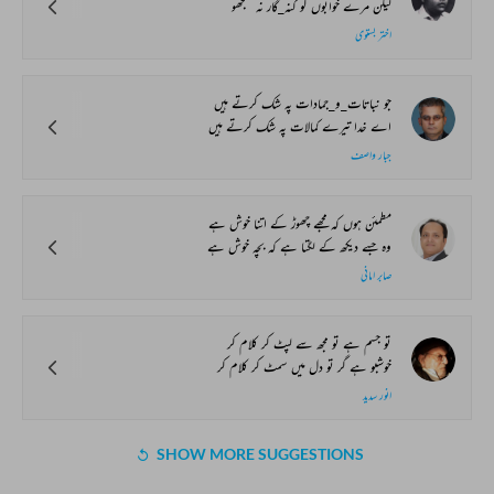
لیکن مرے خوابوں کو گنہ_گار نہ سمجھو
اختر بستوی
جو نباتات_و_جمادات پہ شک کرتے ہیں
اے خدا تیرے کمالات پہ شک کرتے ہیں
جبار واصف
مطمئن ہوں کہ مجھے چھوڑ کے اتنا خوش ہے
وہ جسے دیکھ کے لگتا ہے کہ بچہ خوش ہے
صابر امانی
تو جسم ہے تو مجھ سے لپٹ کر کلام کر
خوشبو ہے گر تو دل میں سمٹ کر کلام کر
انور سدید
SHOW MORE SUGGESTIONS