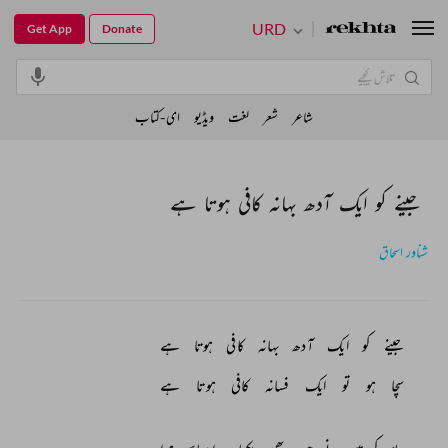
URD
Get App
Donate
شاعر
شعر
لغت
ویڈیو
ای-کتاب
جینے کو ایک آدھ بہانہ کافی ہوتا ہے
شناور اسحاق
جینے 
کو 
ایک 
آدھ 
بہانہ 
کافی 
ہوتا 
ہے 
سچا 
ہو 
تو 
ایک 
فسانہ 
کافی 
ہوتا 
ہے 