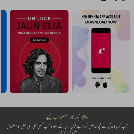
ریختہ نیوز لیٹر سبسکرائب کیجیے
آپ کو باقاعدگی سے کچھ حاصل کرنا ہے لیکن اس کے علاوہ آپ کسی بھی ای میل کا استعمال
نہیں کرتے ہیں۔