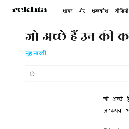
शायर
शेर
शब्दकोश
वीडियो
जो अच्छे हैं उन की 
नूह नारवी
जो 
अच्छे 
ह
लड़कपन 
भ