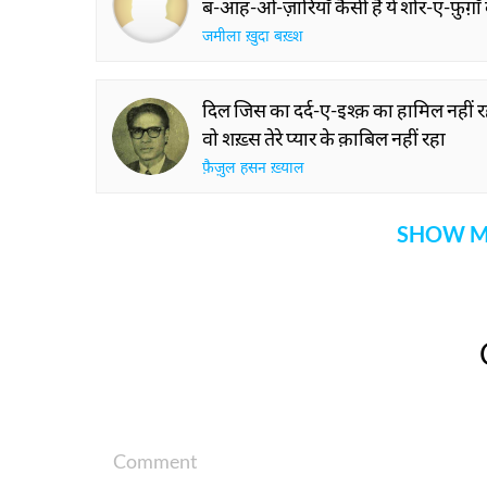
ब-आह-ओ-ज़ारियाँ कैसी हैं ये शोर-ए-फ़ुग़ाँ
जमीला ख़ुदा बख़्श
दिल जिस का दर्द-ए-इश्क़ का हामिल नहीं र
वो शख़्स तेरे प्यार के क़ाबिल नहीं रहा
फ़ैज़ुल हसन ख़्याल
SHOW M
Comment