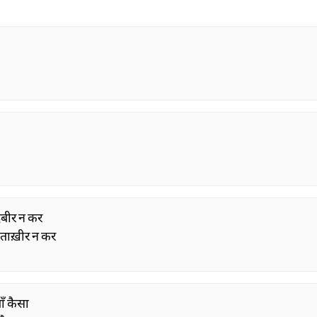
दबीर न कर
 ताख़ीर न कर
ताँ कैसा