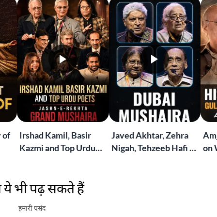
 of
Irshad Kamil, Basir
Javed Akhtar, Zehra
Amj
Kazmi and Top Urdu
Nigah, Tehzeeb Hafi &
on 
to
Poets Live at the
More | Live at the
Lif
Jashn-e-Rekhta
Dubai Grand Mushaira
Rub
ये भी पढ़ सकते हैं
London Grand
Mushaira
हमारी पसंद