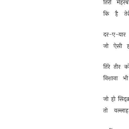
तिरी 
मेहरब
कि 
है 
ते
दर-ए-यार 
जो 
ऐसी 
ह
तिरे 
तीर 
क
निशाना 
भी
जो 
हो 
सिद्
तो 
वल्लाह