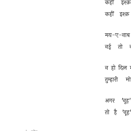
कहीं 
इश्क़
कहीं 
इश्क़ 
मय-ए-नाब
नई 
तो 
न 
हो 
दिल 
तुम्हारी 
मो
अगर 
'नूह'
तो 
है 
'नूह'