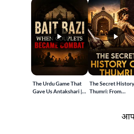
The Urdu Game That
The Secret History
Gave Us Antakshari |
Thumri: From
Bait Bazi Explained
Lucknow’s Courts 
Global Stages
आप 