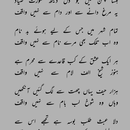
ہنسا 
چمن 
میں 
جو 
دل 
دیکھ 
صورت 
صیاد 
یہ 
مرغ 
دانے 
سے 
اور 
دام 
سے 
نہیں 
واقف 
تمام 
شہر 
میں 
جس 
کے 
لیے 
ہوئے 
بد 
نام 
وہ 
اب 
تلک 
بھی 
مرے 
نام 
سے 
نہیں 
واقف 
ہر 
ایک 
عشق 
کے 
کب 
قاعدے 
سے 
محرم 
ہے 
ہنوز 
شیخ 
الف 
لام 
سے 
نہیں 
واقف 
ہزار 
حیف 
یہاں 
چھت 
سے 
لگ 
گئیں 
آنکھیں 
وہاں 
وہ 
شوخ 
لب 
بام 
سے 
نہیں 
واقف 
دلا 
عبث 
طلب 
بوسہ 
ہے 
تجھے 
اس 
سے 