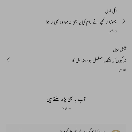
اگلی غزل
چھوڑا نہ تجھے نے رام کیا یہ بھی نہ ہوا وہ بھی نہ ہوا
شاہ نصیر
پچھلی غزل
نہ کیوں کہ اشک مسلسل ہو رہنما دل کا
شاہ نصیر
آپ یہ بھی پڑھ سکتے ہیں
ہماری پسند
میاں کیا ہو گر ابروئے_خم_دار کو دیکھا