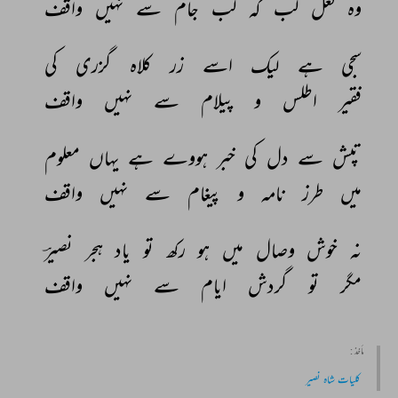
وہ 
لعل 
لب 
کہ 
لب 
جام 
سے 
نہیں 
واقف 
سجی 
ہے 
لیک 
اسے 
زر 
کلاہ 
گزری 
کی 
فقیر 
اطلس 
و 
پیلام 
سے 
نہیں 
واقف 
تپش 
سے 
دل 
کی 
خبر 
ہووے 
ہے 
یہاں 
معلوم 
میں 
طرز 
نامہ 
و 
پیغام 
سے 
نہیں 
واقف 
نہ 
خوش 
وصال 
میں 
ہو 
رکھ 
تو 
یاد 
ہجر 
نصیرؔ 
مگر 
تو 
گردش 
ایام 
سے 
نہیں 
واقف 
مأخذ :
کلیات شاہ نصیر