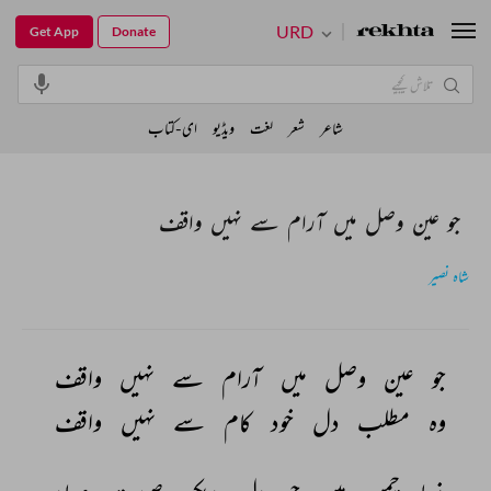
URD
Get App
Donate
شاعر
شعر
لغت
ویڈیو
ای-کتاب
جو عین وصل میں آرام سے نہیں واقف
شاہ نصیر
جو 
عین 
وصل 
میں 
آرام 
سے 
نہیں 
واقف 
وہ 
مطلب 
دل 
خود 
کام 
سے 
نہیں 
واقف 