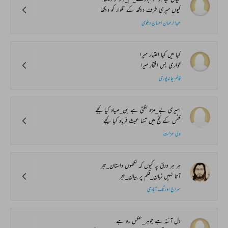
کیوں میری طرف دیکھ کے تلوار کو دیکھا
عبدالرحمان احسان دہلوی
کیا میں کیا اعتبار میرا
خواری بس افتخار میرا
قائم چاندپوری
اسیری بے_مزہ لگتی ہے بن_صیاد کیا کیجے
قفس کے کنج میں تنہا عبث فریاد کیا کیجے
ولی عزلت
ہر ہر ورق پہ کیوں کہ لکھوں داستان_ہجر
آتا نہیں زبان_قلم پر بیان_ہجر
سراج اورنگ آبادی
دل آئنہ ہے جوہر_عکس رو ہے