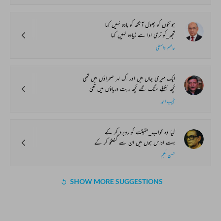
ہونٹوں کو پھول آنکھ کو بادہ نہیں کہا
تجھ_کو تری ادا سے زیادہ نہیں کہا
عاصم واسطی
ایک میری جاں میں اور اک لہر صحراؤں میں تھی
کچھ نکیلے سنگ تھے کچھ ریت دریاؤں میں تھی
نجیب احمد
گیا وہ خواب_حقیقت کو روبرو کر کے
بہت اداس ہوں میں ان سے گفتگو کر کے
حسن نعیم
SHOW MORE SUGGESTIONS