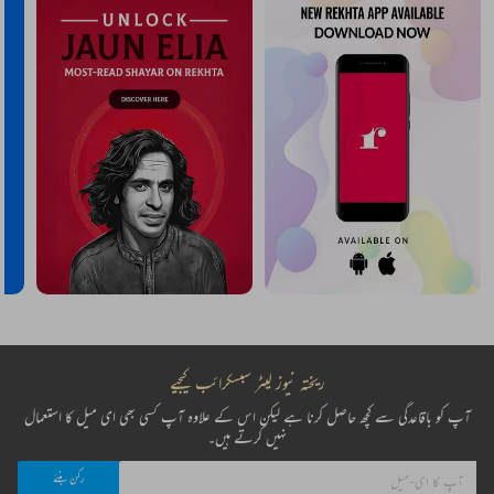
ریختہ نیوز لیٹر سبسکرائب کیجیے
آپ کو باقاعدگی سے کچھ حاصل کرنا ہے لیکن اس کے علاوہ آپ کسی بھی ای میل کا استعمال
نہیں کرتے ہیں۔