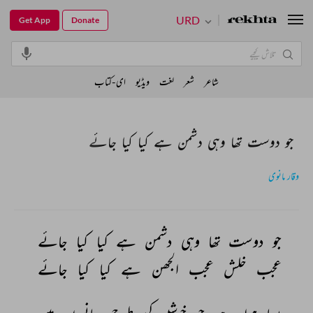
URD
Get App
Donate
شاعر
شعر
لغت
ویڈیو
ای-کتاب
جو دوست تھا وہی دشمن ہے کیا کیا جائے
وقار مانوی
جو 
دوست 
تھا 
وہی 
دشمن 
ہے 
کیا 
کیا 
جائے 
عجب 
خلش 
عجب 
الجھن 
ہے 
کیا 
کیا 
جائے 