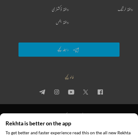
ریختہ لرننگ
ریختہ ڈکشنری
ریختہ بکس
رابطہ کیجیے
فالو کیجیے
پرائیویسی پالیسی
استعمال کی شرائط
جملہ حقوق
Rekhta is better on the app
© 2026 Rekhta™ Foundation. All rights reserved.
To get better and faster experience read this on the all new Rekhta