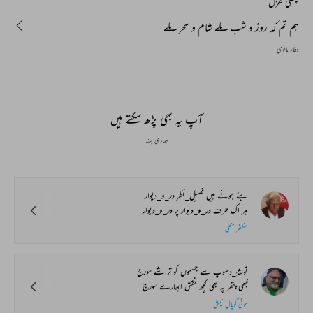
پچھلی غزل
ہم تم کہ روز و شب ملے شام و سحر ملے
وقار مانوی
آپ یہ بھی پڑھ سکتے ہیں
ہماری پسند
بنے ہوئے ہیں فصیل_نظر در_و_دیوار
ہر اک طرف در_و_دیوار پر در_و_دیوار
مظفر حنفی
توشۂ_دھوپ سے جسموں کو تراشے سورج
کبھی پتھر پہ بھی کچھ نقش ابھارے سورج
مونی گوپال تپش