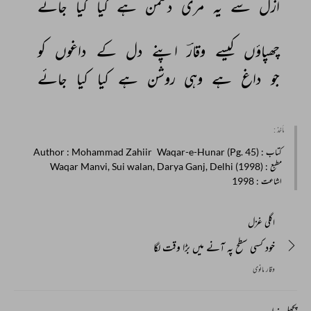
ازل 
سے 
یہ 
مری 
دشمن 
ہے 
کیا 
کیا 
جائے 
چھپاؤں 
کیسے 
وقارؔ 
اپنے 
دل 
کے 
داغوں 
کو 
جو 
داغ 
ہے 
وہی 
روشن 
ہے 
کیا 
کیا 
جائے 
مأخذ :
کتاب
: Waqar-e-Hunar (Pg. 45)
: Mohammad Zahiir
Author
مطبع
: Waqar Manvi, Sui walan, Darya Ganj, Delhi (1998)
اشاعت
: 1998
اگلی غزل
خود کسی سطح پہ آنے میں بڑا وقت لگا
وقار مانوی