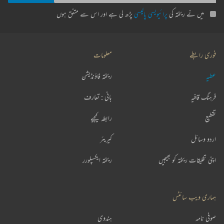
میں نے ریختہ کی
پرائیویسی پالیسی
پڑھ لی ہے اور اس سے متفق ہوں
فوری رابطے
معلومات
عطیہ
ریختہ فاؤنڈیشن
فرہنگ قافیہ
بانی : تعارف
تقطیع
رابطہ کیجیے
اردو وسائل
کیریئر
اپنی تخلیقات ریختہ کو بھیجیں
ریختہ ایکسپلورر
ہماری ویب سائٹس
صوفی نامہ
ہندوی