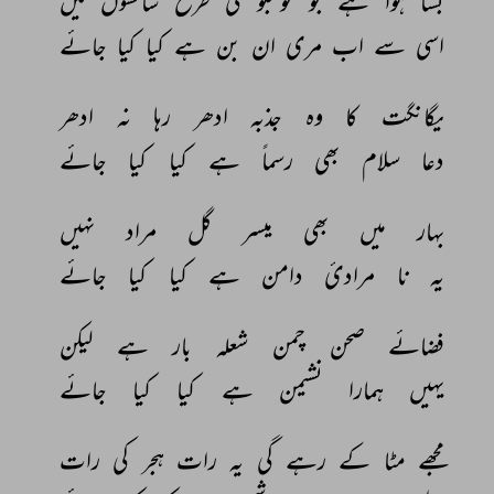
بسا 
ہوا 
ہے 
جو 
خوشبو 
کی 
طرح 
سانسوں 
میں 
اسی 
سے 
اب 
مری 
ان 
بن 
ہے 
کیا 
کیا 
جائے 
یگانگت 
کا 
وہ 
جذبہ 
ادھر 
رہا 
نہ 
ادھر 
دعا 
سلام 
بھی 
رسماً 
ہے 
کیا 
کیا 
جائے 
بہار 
میں 
بھی 
میسر 
گل 
مراد 
نہیں 
یہ 
نا 
مرادئ 
دامن 
ہے 
کیا 
کیا 
جائے 
فضائے 
صحن 
چمن 
شعلہ 
بار 
ہے 
لیکن 
یہیں 
ہمارا 
نشیمن 
ہے 
کیا 
کیا 
جائے 
مجھے 
مٹا 
کے 
رہے 
گی 
یہ 
رات 
ہجر 
کی 
رات 