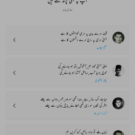
آپ یہ بھی پڑھ سکتے ہیں
ہماری پسند
قبضہ مرے بدن پہ مری خواہشوں کا ہے
بستی مری پہ راج مرے دشمنوں کا ہے
سلیم بیتاب
اپنی ہستی خود ہم_آغوش_فنا ہو جائے_گی
موج_دریا آب_ساحل آشنا ہو جائے_گی
یگانہ چنگیزی
حیات اک ساز_بے_صدا تھی سرود_عمر_رواں سے پہلے
بشر کی تقدیر سو رہی تھی خطائے_باغ_جناں سے پہلے
آنند نرائن ملا
زباں ملے تو ہزار باتیں کہا کریں ہم