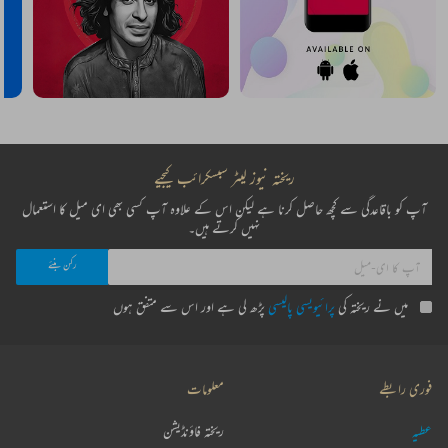
ریختہ نیوز لیٹر سبسکرائب کیجیے
آپ کو باقاعدگی سے کچھ حاصل کرنا ہے لیکن اس کے علاوہ آپ کسی بھی ای میل کا استعمال
نہیں کرتے ہیں۔
میں نے ریختہ کی
پرائیویسی پالیسی
پڑھ لی ہے اور اس سے متفق ہوں
فوری رابطے
معلومات
عطیہ
ریختہ فاؤنڈیشن