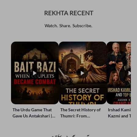
REKHTA RECENT
Watch. Share. Subscribe.
The Urdu Game That
The Secret History of
Irshad Kamil, B
Gave Us Antakshari |
Thumri: From
Kazmi and Top
Bait Bazi Explained
Lucknow’s Courts to
Poets Live at t
Global Stages
e-Rekhta Lond
Mushaira