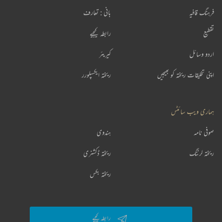
فرہنگ قافیہ
بانی : تعارف
تقطیع
رابطہ کیجیے
اردو وسائل
کیریئر
اپنی تخلیقات ریختہ کو بھیجیں
ریختہ ایکسپلورر
ہماری ویب سائٹس
صوفی نامہ
ہندوی
ریختہ لرننگ
ریختہ ڈکشنری
ریختہ بکس
رابطہ کیجیے