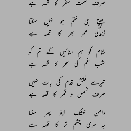
صرف 
سمت 
سفر 
کا 
قصہ 
ہے 
جیتے 
جی 
ختم 
ہو 
نہیں 
سکتا 
زندگی 
عمر 
بھر 
کا 
قصہ 
ہے 
شام 
کو 
ہم 
سنائیں 
گے 
تم 
کو 
شب 
غم 
کی 
سحر 
کا 
قصہ 
ہے 
تیرے 
نقش 
قدم 
کی 
بات 
نہیں 
صرف 
شمس 
و 
قمر 
کا 
قصہ 
ہے 
دامن 
خشک 
لاؤ 
پھر 
سننا 
یہ 
مری 
چشم 
تر 
کا 
قصہ 
ہے 