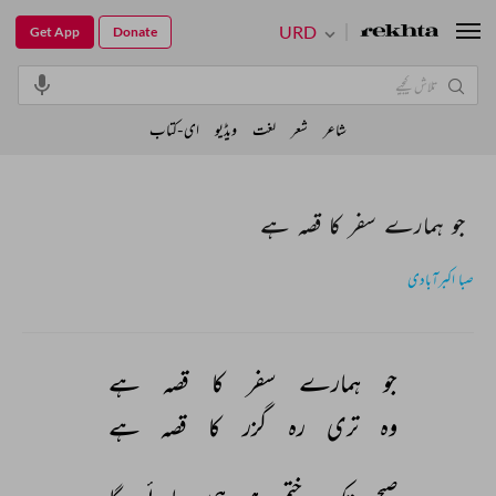
URD
Get App
Donate
شاعر
شعر
لغت
ویڈیو
ای-کتاب
جو ہمارے سفر کا قصہ ہے
صبا اکبرآبادی
جو 
ہمارے 
سفر 
کا 
قصہ 
ہے 
وہ 
تری 
رہ 
گزر 
کا 
قصہ 
ہے 