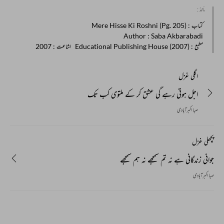
مأخذ :
کتاب
: Mere Hisse Ki Roshni (Pg. 205)
Author
: Saba Akbarabadi
مطبع
: Educational Publishing House (2007)
اشاعت
: 2007
اگلی غزل
اجل ہوتی رہے گی عشق کر کے ملتوی کب تک
صبا اکبرآبادی
پچھلی غزل
جوانی زندگانی ہے نہ تم سمجھے نہ ہم سمجھے
صبا اکبرآبادی