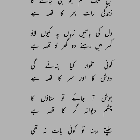
صبح 
تک 
ختم 
ہو 
ہی 
جائے 
گا 
زندگی 
رات 
بھر 
کا 
قصہ 
ہے 
دل 
کی 
باتیں 
زباں 
پہ 
کیوں 
لاؤ 
گھر 
میں 
رہنے 
دو 
گھر 
کا 
قصہ 
ہے 
کوئی 
تلوار 
کیا 
بتائے 
گی 
دوش 
کا 
اور 
سر 
کا 
قصہ 
ہے 
ہوش 
آ 
جائے 
تو 
سناؤں 
گا 
چشم 
دیوانہ 
گر 
کا 
قصہ 
ہے 
چلتے 
رہنا 
تو 
کوئی 
بات 
نہ 
تھی 