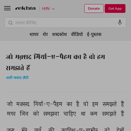
HIN
Donate
Get App
शायर
शेर
शब्दकोश
वीडियो
ई-पुस्तक
जो मक़्सद गिर्या-ए-पैहम का है वो हम
समझते हैं
अली जवाद ज़ैदी
जो 
मक़्सद 
गिर्या-ए-पैहम 
का 
है 
वो 
हम 
समझते 
हैं 
मगर 
जिन 
को 
समझना 
चाहिए 
था 
कम 
समझते 
हैं 
ज़रा 
मेरे 
जुनूँ 
की 
काविश-ए-तामीर 
तो 
देखें 