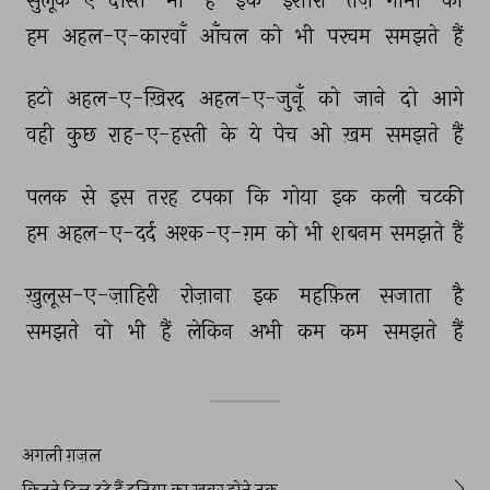
सुलूक-ए-दोस्त 
भी 
है 
इक 
इशारा 
तेज़-गामी 
का 
हम 
अहल-ए-कारवाँ 
आँचल 
को 
भी 
परचम 
समझते 
हैं 
हटो 
अहल-ए-ख़िरद 
अहल-ए-जुनूँ 
को 
जाने 
दो 
आगे 
वही 
कुछ 
राह-ए-हस्ती 
के 
ये 
पेच 
ओ 
ख़म 
समझते 
हैं 
पलक 
से 
इस 
तरह 
टपका 
कि 
गोया 
इक 
कली 
चटकी 
हम 
अहल-ए-दर्द 
अश्क-ए-ग़म 
को 
भी 
शबनम 
समझते 
हैं 
ख़ुलूस-ए-ज़ाहिरी 
रोज़ाना 
इक 
महफ़िल 
सजाता 
है 
समझते 
वो 
भी 
हैं 
लेकिन 
अभी 
कम 
कम 
समझते 
हैं 
अगली ग़ज़ल
कितने दिल टूटे हैं दुनिया का ख़बर होने तक