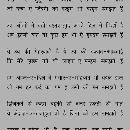
जो 
बज़्म-ए-ज़िंदगी 
को 
दरहम 
ओ 
बरहम 
समझते 
हैं 
उन 
आँखों 
में 
नहीं 
नश्तर 
ख़ुद 
अपने 
दिल 
में 
पिन्हाँ 
है 
अब 
इतनी 
बात 
तो 
कुछ 
हम 
भी 
ऐ 
हमदम 
समझते 
हैं 
ये 
उन 
की 
मेहरबानी 
है 
ये 
उन 
की 
इज़्ज़त-अफ़ज़ाई 
कि 
मेरे 
ज़ख़्म 
को 
वो 
लाइक़-ए-मरहम 
समझते 
हैं 
हम 
अहल-ए-दिल 
ने 
मेयार-ए-मोहब्बत 
भी 
बदल 
डाले 
जो 
ग़म 
हर 
फ़र्द 
का 
ग़म 
है 
उसी 
को 
ग़म 
समझते 
हैं 
झिजकते 
से 
क़दम 
बहकी 
सी 
नज़रें 
रुकती 
सी 
बातें 
ये 
अंदाज़-ए-तजाहुल 
वो 
है 
जिस 
को 
हम 
समझते 
हैं 