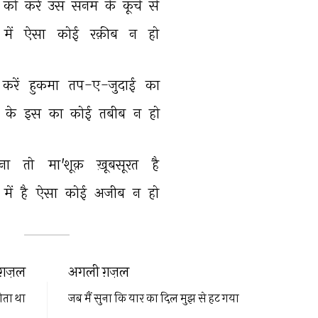
को 
करे 
उस 
सनम 
के 
कूचे 
से 
में 
ऐसा 
कोई 
रक़ीब 
न 
हो 
करें 
हुकमा 
तप-ए-जुदाई 
का 
 
के 
इस 
का 
कोई 
तबीब 
न 
हो 
ना 
तो 
मा'शूक़ 
ख़ूबसूरत 
है 
में 
है 
ऐसा 
कोई 
अजीब 
न 
हो 
ग़ज़ल
अगली ग़ज़ल
ोता था
जब मैं सुना कि यार का दिल मुझ से हट गया