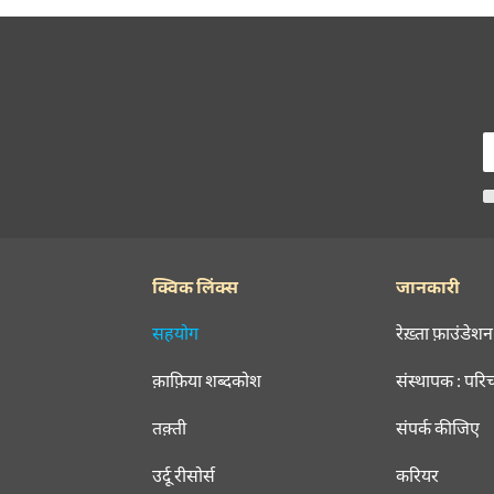
क्विक लिंक्स
जानकारी
सहयोग
रेख़्ता फ़ाउंडेशन
क़ाफ़िया शब्दकोश
संस्थापक : परि
तक़्ती
संपर्क कीजिए
उर्दू रीसोर्स
करियर