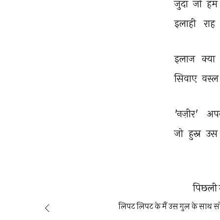
जुदा 
जो 
हम 
इलाही 
राह 
इलाज 
क्या 
सिवाए 
वस्ल
'नज़ीर' 
अप
जो 
हुस्न 
उस 
पिछली 
लिपट लिपट के मैं उस गुल के साथ स