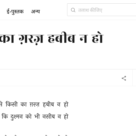
ई-पुस्तक
अन्य
का ग़रज़ हबीब न हो
से 
किसी 
का 
ग़रज़ 
हबीब 
न 
हो 
 
कि 
दुश्मन 
को 
भी 
नसीब 
न 
हो 