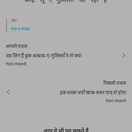
स्रोत :
रूह-ए-ग़ज़ल
अगली ग़ज़ल
उड़ा लिए हैं कुछ अरबाब-ए-गुलिस्ताँ ने तो क्या
निहाल सेवहारवी
पिछली ग़ज़ल
इक शख़्स जवाँ ख़ाक-बसर याद तो होगा
निहाल सेवहारवी
आप ये भी पढ़ सकते हैं