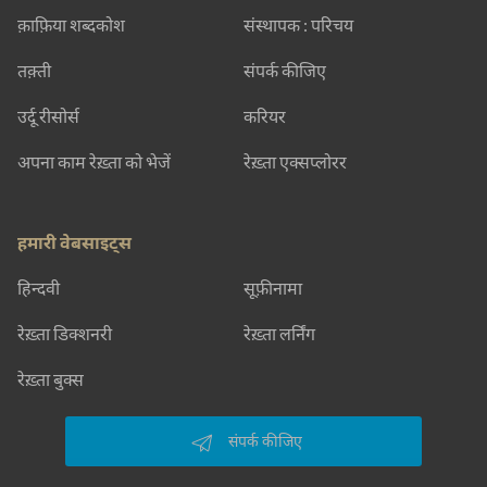
क़ाफ़िया शब्दकोश
संस्थापक : परिचय
तक़्ती
संपर्क कीजिए
उर्दू रीसोर्स
करियर
अपना काम रेख़्ता को भेजें
रेख़्ता एक्सप्लोरर
हमारी वेबसाइट्स
हिन्दवी
सूफ़ीनामा
रेख़्ता डिक्शनरी
रेख़्ता लर्निंग
रेख़्ता बुक्स
संपर्क कीजिए