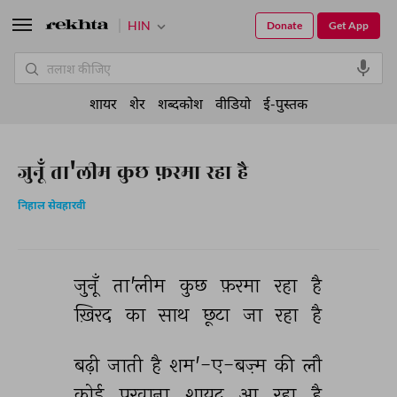
HIN
Donate
Get App
शायर
शेर
शब्दकोश
वीडियो
ई-पुस्तक
जुनूँ ता'लीम कुछ फ़रमा रहा है
निहाल सेवहारवी
जुनूँ 
ता'लीम 
कुछ 
फ़रमा 
रहा 
है 
ख़िरद 
का 
साथ 
छूटा 
जा 
रहा 
है 
बढ़ी 
जाती 
है 
शम'-ए-बज़्म 
की 
लौ 
कोई 
परवाना 
शायद 
आ 
रहा 
है 