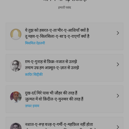
हमारी पसंद
ये तुझ को हसरत-ए-ता'मीर-ए-आशियाँ क्यों है
तू महव-ए-सिलसिला-ए-सा'इ-ए-राएगाँ क्यों है
बिसमिल देहलवी
ग़म-ए-गुनाह से फ़िक्र-नजात से उलझे
तमाम उम्र हम अफ़्सून-ए-ज़ात से उलझे
क़ादिर सिद्दीक़ी
दुख-दर्द मिरे पास भी जौहर की तरह हैं
ज़ुल्मत में वो क़िंदील‌‌‌‌-ए-मुनव्वर की तरह हैं
ज़फर इमाम
नशात-ए-रूह वज्ह-ए-गर्मी-ए-महफ़िल नहीं होता