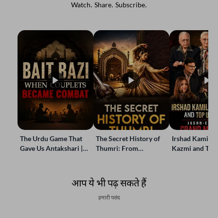
Watch. Share. Subscribe.
The Urdu Game That
The Secret History of
Irshad Kamil, B
Gave Us Antakshari |
Thumri: From
Kazmi and Top
Bait Bazi Explained
Lucknow’s Courts to
Poets Live at t
Global Stages
e-Rekhta Lond
Mushaira
आप ये भी पढ़ सकते हैं
हमारी पसंद