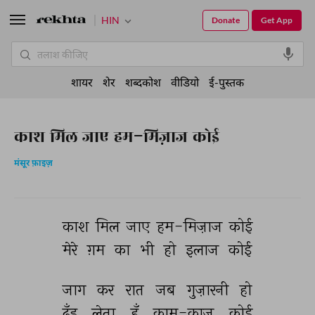
HIN
Donate
Get App
शायर
शेर
शब्दकोश
वीडियो
ई-पुस्तक
काश मिल जाए हम-मिज़ाज कोई
मंसूर फ़ाइज़
काश 
मिल 
जाए 
हम-मिज़ाज 
कोई 
मेरे 
ग़म 
का 
भी 
हो 
इलाज 
कोई 
जाग 
कर 
रात 
जब 
गुज़ारनी 
हो 
ढूँड 
लेता 
हूँ 
काम-काज 
कोई 