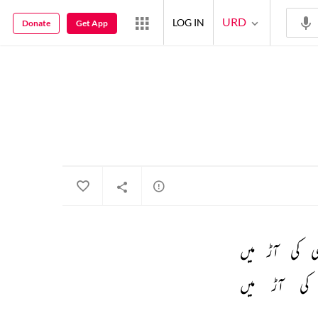
URD
LOG IN
Donate
Get App
 
کی 
آڑ 
میں 
کی 
آڑ 
میں 