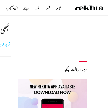
شاعر
شعر
لغت
ویڈیو
ای-کتاب
ن
کبھی 
شاہد فرید
مزید دریافت کیجیے