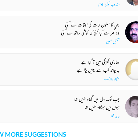
سندیپ کول نادم
دن کا سکون رات کی اوقات لے گئی
وہ گھر سے کیا گئی کہ خوشی ساتھ لے گئی
شکیل معین
ہماری کھڑکی میں آ گیا ہے
یہ چاند کب سے یہیں پڑا ہے
منیشا پانڈے
جب تک دل میں گھاؤ نہیں تھا
جیون میں بھٹکاؤ نہیں تھا
عابد اختر
 MORE SUGGESTIONS