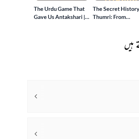
The Urdu Game That
The Secret History
Gave Us Antakshari |
Thumri: From
Bait Bazi Explained
Lucknow’s Courts 
Global Stages
 ہیں