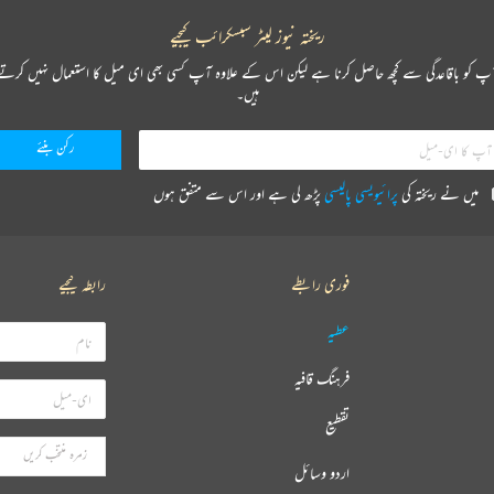
ریختہ نیوز لیٹر سبسکرائب کیجیے
پ کو باقاعدگی سے کچھ حاصل کرنا ہے لیکن اس کے علاوہ آپ کسی بھی ای میل کا استعمال نہیں کرتے
ہیں۔
میں نے ریختہ کی
پرائیویسی پالیسی
پڑھ لی ہے اور اس سے متفق ہوں
فوری رابطے
رابطہ کیجیے
عطیہ
فرہنگ قافیہ
تقطیع
اردو وسائل