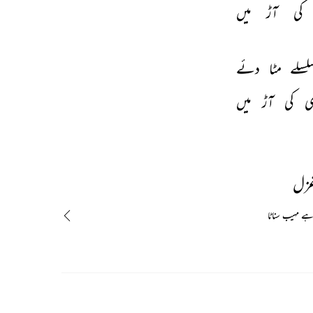
کی 
آڑ 
میں 
لسلے 
مٹا 
دئے 
 
کی 
آڑ 
میں 
غزل
ے مہیب سناٹا