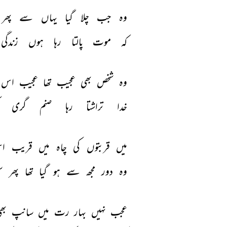
وہ 
جب 
چلا 
گیا 
یہاں 
سے 
پھر 
کہ 
موت 
پالتا 
رہا 
ہوں 
زندگی 
وہ 
شخص 
بھی 
عجیب 
تھا 
عجیب 
اس 
خدا 
تراشتا 
رہا 
صنم 
گری 
میں 
قربتوں 
کی 
چاہ 
میں 
قریب 
اس
وہ 
دور 
مجھ 
سے 
ہو 
گیا 
تھا 
پھر 
س
عجب 
نہیں 
بہار 
رت 
میں 
سانپ 
بھ