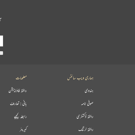
آ
ہماری ویب سائٹس
معلومات
ہندوی
ریختہ فاؤنڈیشن
صوفی نامہ
بانی : تعارف
ریختہ ڈکشنری
رابطہ کیجیے
ریختہ لرننگ
کیریئر