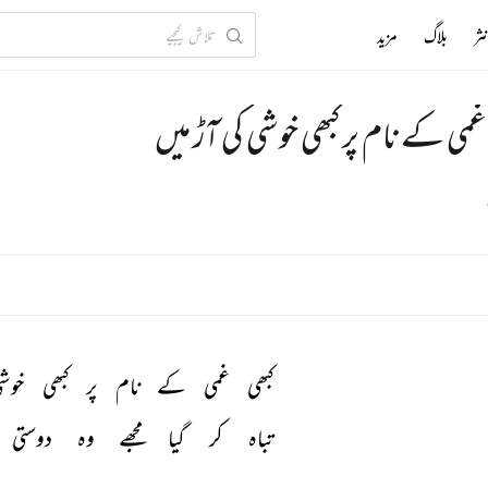
ثر
بلاگ
مزید
غمی کے نام پر کبھی خوشی کی آڑ میں
کبھی 
غمی 
کے 
نام 
پر 
کبھی 
خوشی
تباہ 
کر 
گیا 
مجھے 
وہ 
دوستی 