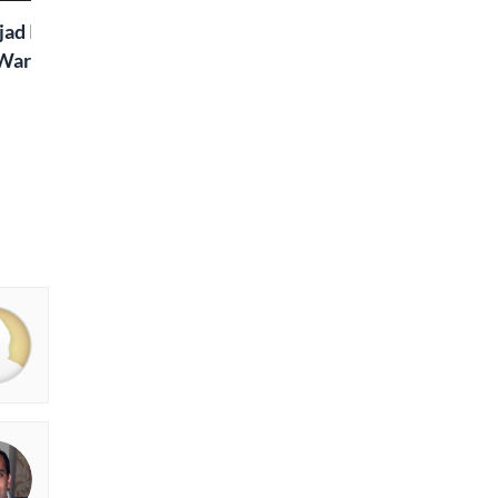
ad Islaam Amjad
Waris, Poetry and a
e in Words | Rekhta
aru