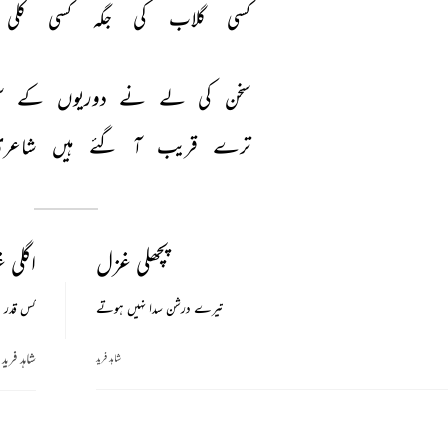
کسی 
گلاب 
کی 
جگہ 
کسی 
کلی 
سخن 
کی 
لے 
نے 
دوریوں 
کے 
س
ترے 
قریب 
آ 
گئے 
ہیں 
شاعری
پچھلی غزل
اگلی 
تیرے درشن سدا نہیں ہوتے
کس قدر ہ
شاہد فرید
شاہد فرید