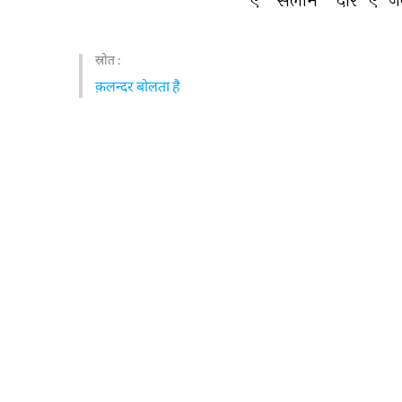
स्रोत :
क़लन्दर बोलता है
पिछली 
ख़ालिक़ से इल्तिमास करे इल्ति
सलीम सि
आप 