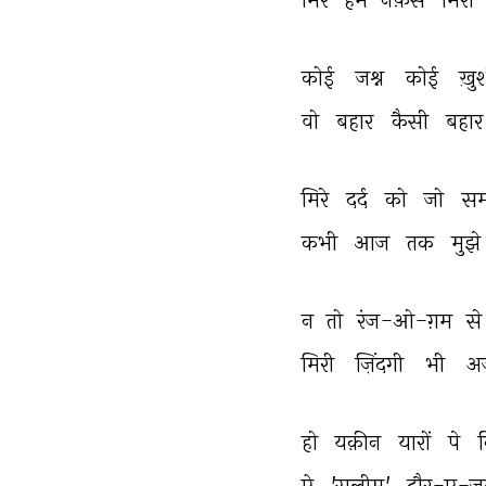
कोई 
जश्न 
कोई 
ख़ु
वो 
बहार 
कैसी 
बहार
मिरे 
दर्द 
को 
जो 
स
कभी 
आज 
तक 
मुझे 
न 
तो 
रंज-ओ-ग़म 
से
मिरी 
ज़िंदगी 
भी 
अ
हो 
यक़ीन 
यारों 
पे 
ऐ 
'सलीम' 
दौर-ए-ज