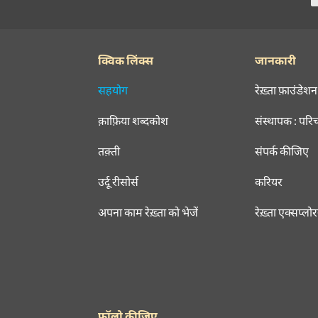
काश के तू मिरा महबूब-ए-ख़याली हो जाए
अज़हर बख़्श अज़हर
यहाँ तो रोज़ नया इक कमाल होता है
जवाब जिस का नहीं वो सवाल होता है
असर फ़रीदी
SHOW M