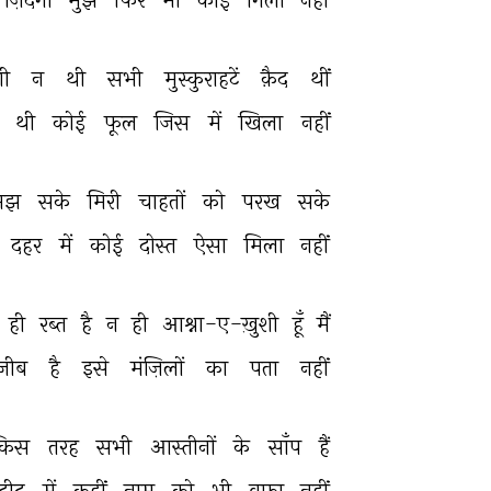
शी 
न 
थी 
सभी 
मुस्कुराहटें 
क़ैद 
थीं 
 
थी 
कोई 
फूल 
जिस 
में 
खिला 
नहीं 
मझ 
सके 
मिरी 
चाहतों 
को 
परख 
सके 
दहर 
में 
कोई 
दोस्त 
ऐसा 
मिला 
नहीं 
 
ही 
रब्त 
है 
न 
ही 
आश्ना-ए-ख़ुशी 
हूँ 
मैं 
जीब 
है 
इसे 
मंज़िलों 
का 
पता 
नहीं 
किस 
तरह 
सभी 
आस्तीनों 
के 
साँप 
हैं 
दीद 
में 
कहीं 
नाम 
को 
भी 
वफ़ा 
नहीं 