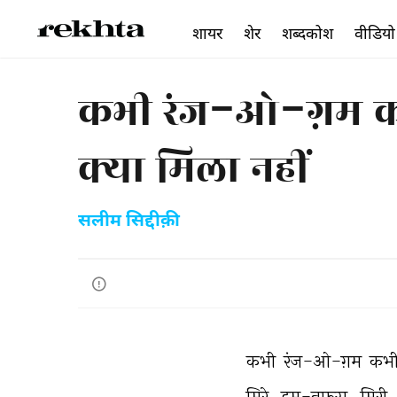
शायर
शेर
शब्दकोश
वीडियो
कभी रंज-ओ-ग़म कभी 
क्या मिला नहीं
सलीम सिद्दीक़ी
कभी 
रंज-ओ-ग़म 
कभी
मिरे 
हम-नफ़स 
मिरी 