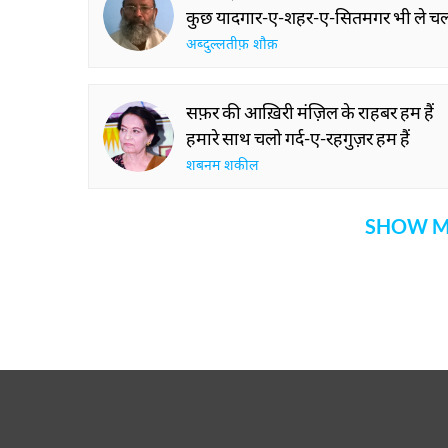
इस कहानी में इज़ाफ़ी तज़्किरा मेरा भी है
आसिम वास्ती
ज़िंदगी तुझ पे गिराँ है तू मरेगा कैसे
जिस को रोना नहीं आता वो हँसेगा कैसे
शोहरत बुख़ारी
बहुत बे-कार मौसम है मगर कुछ काम करना 
कि ताज़ा ज़ख़्म मिलने तक पुराना ज़ख़्म भर
अब्बास ताबिश
अच्छा है कोई तीर-बा-नश्तर भी ले चलो
कुछ यादगार-ए-शहर-ए-सितमगर भी ले च
अब्दुल्लतीफ़ शौक़