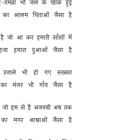
तमन्ना 
भी 
जल 
के 
ख़ाक 
हुई 
का 
आलम 
चिताओं 
जैसा 
है 
है 
जो 
आ 
कर 
हमारी 
साँसों 
में 
हजा 
हमारा 
दुआओं 
जैसा 
है 
उजाले 
भी 
हो 
गए 
रुख़्सत 
का 
मंज़र 
भी 
गाँव 
जैसा 
है 
 
जो 
हम 
से 
है 
अजनबी 
अब 
तक 
का 
मगर 
आश्नाओं 
जैसा 
है 