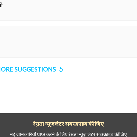
है
ना है
लो