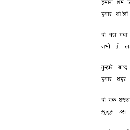
हमारी 
शम-ए-
हमारे 
शो'लों 
वो 
बस 
गया 
जभी 
तो 
ल
तुम्हारे 
बा'द 
हमारे 
शहर 
वो 
एक 
शख़्स
ख़ुलूस 
उस 