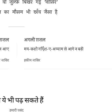
 
वो 
ज़ुल्फ़ें 
बिखर 
गईं 
'नासिर' 
 
का 
मौसम 
भी 
छाँव 
जैसा 
है 
ग़ज़ल
अगली ग़ज़ल
म न आए
मय-कशी गर्दिश-ए-अय्याम से आगे न बढ़ी
 नासिर
हकीम नासिर
REKHTA RECENT