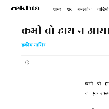
शायर
शेर
शब्दकोश
वीडियो
कभी वो हाथ न आया 
हकीम नासिर
कभी 
वो 
हा
वो 
एक 
शख़्