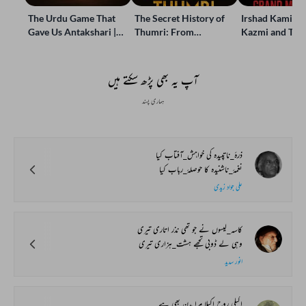
The Urdu Game That
The Secret History of
Irshad Kamil, B
Gave Us Antakshari |
Thumri: From
Kazmi and Top
Bait Bazi Explained
Lucknow’s Courts to
Poets Live at t
Global Stages
e-Rekhta Lond
Mushaira
آپ یہ بھی پڑھ سکتے ہیں
ہماری پسند
ذرۂ_ناتپیدہ کی خواہش_آفتاب کیا
نغمۂ_ناشنیدہ کا حوصلۂ_رباب کیا
علی جواد زیدی
کاسہ_لیسوں نے جو تھی نذر اتاری تیری
وہی لے ڈوبی تجھے ہشت_ہزاری تیری
انور سدید
اکیلی روح اکیلا مرا بدن بھی ہے