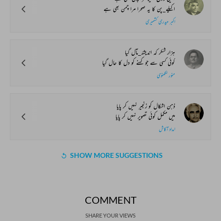
اکیلے_پن کا یہ صحرا مرا چمن بھی ہے
اکبر حیدری کشمیری
ہزار شکر کہ اندیشۂ_مآل گیا
کوئی کسی سے جو کہنے کو دل کا حال گیا
منور لکھنوی
ذہن اشکال کو زنجیر نہیں کر پایا
میں مکمل کوئی تصویر نہیں کر پایا
امداد آکاش
SHOW MORE SUGGESTIONS
COMMENT
SHARE YOUR VIEWS