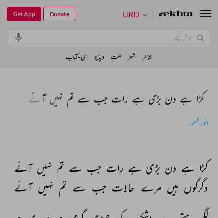
URD
Get App
Donate
شاعر
شعر
لغت
ویڈیو
ای-کتاب
کڑا ہے دن بڑی ہے رات جب سے تم نہیں آئے
انور شعور
کڑا 
ہے 
دن 
بڑی 
ہے 
رات 
جب 
سے 
تم 
نہیں 
آئے 
دگرگوں 
ہیں 
مرے 
حالات 
جب 
سے 
تم 
نہیں 
آئے 