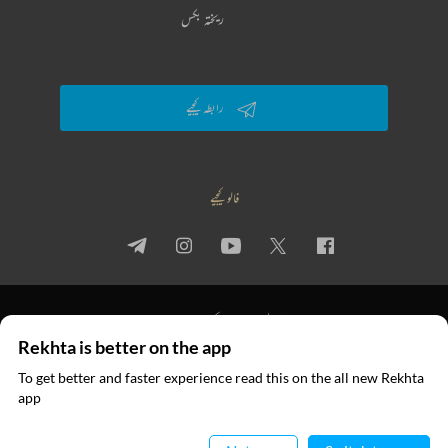
ریختہ بکس
رابطہ کیجیے
فالو کیجیے
پرائیویسی پالیسی
استعمال کی شرائط
جملہ حقوق
Rekhta is better on the app
© 2026 Rekhta™ Foundation. All rights reserved.
To get better and faster experience read this on the all new Rekhta
ایپ میں
app
پڑھیے