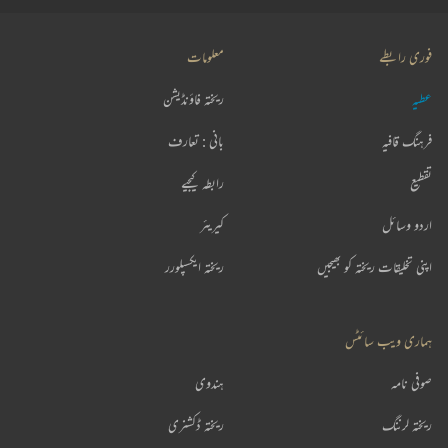
فوری رابطے
معلومات
عطیہ
ریختہ فاؤنڈیشن
فرہنگ قافیہ
بانی : تعارف
تقطیع
رابطہ کیجیے
اردو وسائل
کیریئر
اپنی تخلیقات ریختہ کو بھیجیں
ریختہ ایکسپلورر
ہماری ویب سائٹس
صوفی نامہ
ہندوی
ریختہ لرننگ
ریختہ ڈکشنری