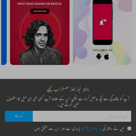
ریختہ نیوز لیٹر سبسکرائب کیجیے
آپ کو باقاعدگی سے کچھ حاصل کرنا ہے لیکن اس کے علاوہ آپ کسی بھی ای میل کا استعمال
نہیں کرتے ہیں۔
میں نے ریختہ کی
پرائیویسی پالیسی
پڑھ لی ہے اور اس سے متفق ہوں