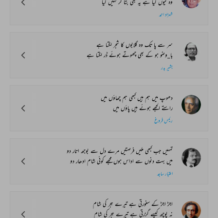
وہ کیوں گیا ہے یہ بھی بتا کر نہیں گیا
شہزاد احمد
سر سے پا تک وہ گلابوں کا شجر لگتا ہے
با_وضو ہو کے بھی چھوتے ہوئے ڈر لگتا ہے
بشیر بدر
دھوپ میں ہم ہیں کبھی ہم چھاؤں میں
راستے الجھے ہوئے ہیں پاؤں میں
رئیس فروغ
تمہیں جب کبھی ملیں فرصتیں مرے دل سے بوجھ اتار دو
میں بہت دنوں سے اداس ہوں مجھے کوئی شام ادھار دو
اعتبار ساجد
اجڑ اجڑ کے سنورتی ہے تیرے ہجر کی شام
نہ پوچھ کیسے گزرتی ہے تیرے ہجر کی شام