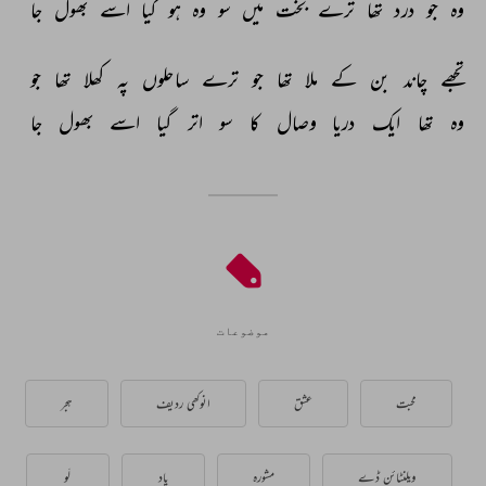
وہ 
جو 
درد 
تھا 
ترے 
بخت 
میں 
سو 
وہ 
ہو 
گیا 
اسے 
بھول 
جا 
تجھے 
چاند 
بن 
کے 
ملا 
تھا 
جو 
ترے 
ساحلوں 
پہ 
کھلا 
تھا 
جو 
وہ 
تھا 
ایک 
دریا 
وصال 
کا 
سو 
اتر 
گیا 
اسے 
بھول 
جا 
موضوعات
محبت
عشق
انوکھی ردیف
ہجر
ویلنٹائن ڈے
مشورہ
یاد
لَو