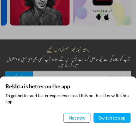
مزید دریافت کیجیے
Rekhta is better on the app
To get better and faster experience read this on the all new Rekhta
ایپ میں
app
پڑھیے
Not now
Switch to app
RECITATIONS
VIDEOS
THIS VIDEO IS PLAYING FROM YOUTUBE