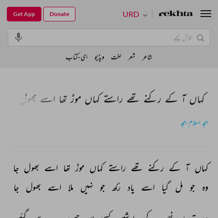
URD
Get App
Donate
شاعر
شعر
لغت
ویڈیو
ای-کتاب
کہاں آ کے رکنے تھے راستے کہاں موڑ تھا اسے بھول جا
امجد اسلام امجد
کہاں 
آ 
کے 
رکنے 
تھے 
راستے 
کہاں 
موڑ 
تھا 
اسے 
بھول 
جا 
وہ 
جو 
مل 
گیا 
اسے 
یاد 
رکھ 
جو 
نہیں 
ملا 
اسے 
بھول 
جا 