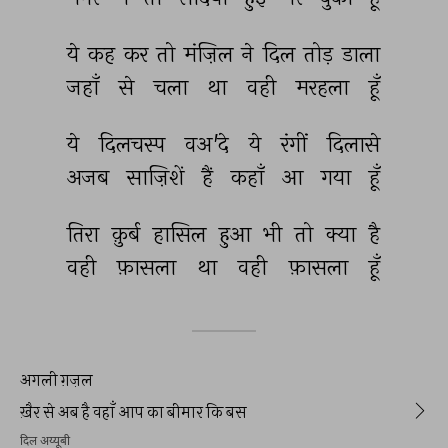
ये 
कह 
कर 
तो 
मंज़िल 
ने 
दिल 
तोड़ 
डाला 
जहाँ 
से 
चला 
था 
वही 
मरहला 
हूँ 
ये 
दिलचस्प 
वअ'दे 
ये 
रंगीं 
दिलासे 
अजब 
साज़िशें 
हैं 
कहाँ 
आ 
गया 
हूँ 
तिरा 
क़ुर्ब 
हासिल 
हुआ 
भी 
तो 
क्या 
है 
वही 
फ़ासला 
था 
वही 
फ़ासला 
हूँ 
अगली ग़ज़ल
ख़ैर से अब है वहाँ आप का बीमार कि बस
दिल अय्यूबी