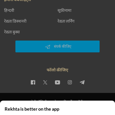
हिन्दवी
सूफ़ीनामा
रेख़्ता डिक्शनरी
रेख़्ता लर्निंग
रेख़्ता बुक्स
संपर्क कीजिए
फॉलो कीजिए
प्राइवेसी पॉलिसी
इस्तेमाल की शर्तें
कॉपीराइट
Rekhta is better on the app
© 2026 Rekhta™ Foundation. All rights reserved.