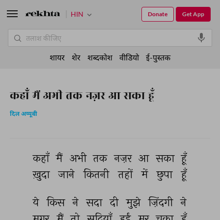
HIN
Donate
Get App
शायर
शेर
शब्दकोश
वीडियो
ई-पुस्तक
कहाँ मैं अभी तक नज़र आ सका हूँ
दिल अय्यूबी
कहाँ 
मैं 
अभी 
तक 
नज़र 
आ 
सका 
हूँ 
ख़ुदा 
जाने 
कितनी 
तहों 
में 
छुपा 
हूँ 
ये 
किस 
ने 
सदा 
दी 
मुझे 
ज़िंदगी 
ने 
मगर 
मैं 
तो 
सदियाँ 
हुईं 
मर 
चुका 
हूँ 