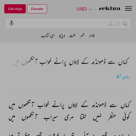
URD
Get App
Donate
شاعر
شعر
لغت
ویڈیو
ای-کتاب
کہاں سے ڈھونڈھ کے لاؤں پرانے خواب آنکھوں میں
ساون شکلا
کہاں 
سے 
ڈھونڈھ 
کے 
لاؤں 
پرانے 
خواب 
آنکھوں 
میں 
کوئی 
منظر 
نہیں 
ٹکتا 
مری 
سیراب 
آنکھوں 
میں 