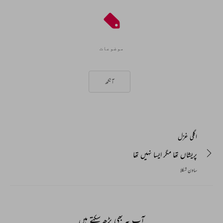
موضوعات
آنکھ
اگلی غزل
پریشاں تھا مگر ایسا نہیں تھا
ساون شکلا
آپ یہ بھی پڑھ سکتے ہیں