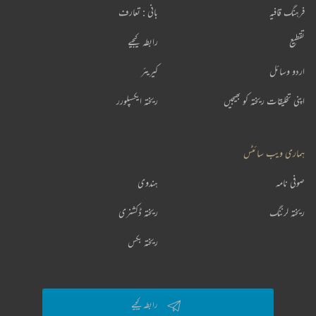
فرہنگ قافیہ
بانی : تعارف
تقطیع
رابطہ کیجیے
اردو وسائل
کیریئر
اپنی تخلیقات ریختہ کو بھیجیں
ریختہ ایکسپلورر
ہماری ویب سائٹس
صوفی نامہ
ہندوی
ریختہ لرننگ
ریختہ ڈکشنری
ریختہ بکس
رابطہ کیجیے