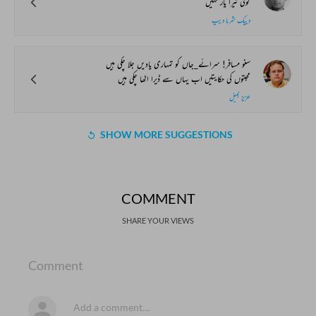
کوئی تیرا یار نہیں
دیپک شرما دیپ
سنو مسافر! سرائے_جاں کو تمہاری یادیں جلا چکی ہیں
محبتوں کی حکایتیں اب یہاں سے ڈیرا اٹھا چکی ہیں
عزیز نبیل
SHOW MORE SUGGESTIONS
COMMENT
SHARE YOUR VIEWS
Comment