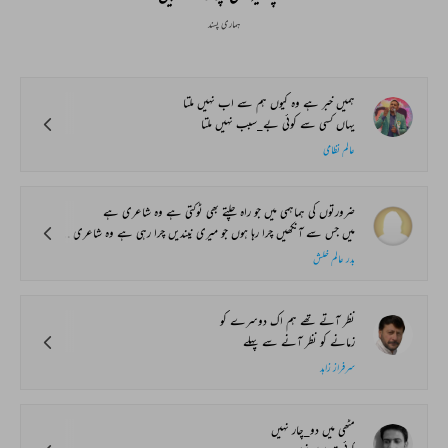
ہماری پسند
ہمیں خبر ہے وہ کیوں ہم سے اب نہیں ملتا
یہاں کسی سے کوئی بے_سبب نہیں ملتا
عالم نظامی
ضرورتوں کی ہماہمی میں جو راہ چلتے بھی ٹوکتی ہے وہ شاعری ہے
میں جس سے آنکھیں چرا رہا ہوں جو میری نیندیں چرا رہی ہے وہ شاعری ہے
بدر عالم خلش
نظر آتے تھے ہم اک دوسرے کو
زمانے کو نظر آنے سے پہلے
سرفراز زاہد
مٹھی میں دو_چار نہیں