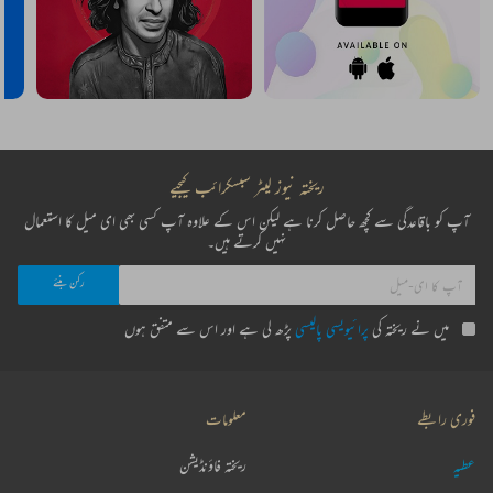
ریختہ نیوز لیٹر سبسکرائب کیجیے
آپ کو باقاعدگی سے کچھ حاصل کرنا ہے لیکن اس کے علاوہ آپ کسی بھی ای میل کا استعمال
نہیں کرتے ہیں۔
میں نے ریختہ کی
پرائیویسی پالیسی
پڑھ لی ہے اور اس سے متفق ہوں
فوری رابطے
معلومات
عطیہ
ریختہ فاؤنڈیشن