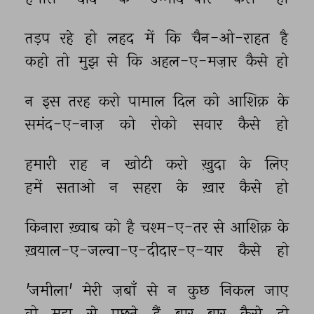
तड़प 
रहे 
हो 
लहद 
में 
कि 
चैन-ओ-राहत 
है 
कहो 
तो 
मुझ 
से 
कि 
अहल-ए-मज़ार 
कैसे 
हो 
न 
इस 
तरह 
करो 
पामाल 
दिल 
को 
आशिक़ 
के 
समंद-ए-नाज़ 
को 
रोको 
सवार 
कैसे 
हो 
हमारी 
राह 
न 
खोटी 
करो 
ख़ुदा 
के 
लिए 
हमें 
सताओ 
न 
सहरा 
के 
ख़ार 
कैसे 
हो 
किनारा 
ख़्वाब 
को 
है 
चश्म-ए-तर 
से 
आशिक़ 
के 
ख़याल-ए-जल्वा-ए-दीदार-ए-यार 
कैसे 
हो 
'जमीला' 
मेरी 
ज़बाँ 
से 
न 
कुछ 
निकल 
जाए 
वो 
मुझ 
से 
पूछते 
हैं 
बार 
बार 
कैसे 
हो 