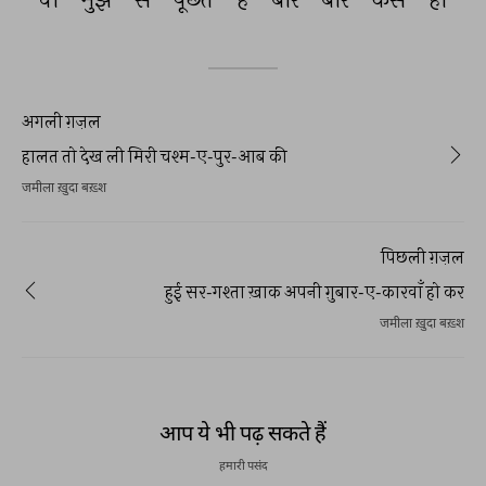
अगली ग़ज़ल
हालत तो देख ली मिरी चश्म-ए-पुर-आब की
जमीला ख़ुदा बख़्श
पिछली ग़ज़ल
हुई सर-गश्ता ख़ाक अपनी ग़ुबार-ए-कारवाँ हो कर
जमीला ख़ुदा बख़्श
आप ये भी पढ़ सकते हैं
हमारी पसंद