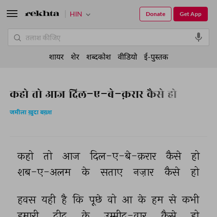
HIN
Donate
Get App
शायर
शेर
शब्दकोश
वीडियो
ई-पुस्तक
कहो तो आज दिल-ए-बे-क़रार कैसे हो
जमीला ख़ुदा बख़्श
कहो 
तो 
आज 
दिल-ए-बे-क़रार 
कैसे 
हो 
शब-ए-अलम 
के 
सताए 
नज़ार 
कैसे 
हो 
हवस 
यही 
है 
कि 
पूछे 
वो 
आ 
के 
हम 
से 
कभी 
हमारी 
दीद 
के 
उम्मीद-वार 
कैसे 
हो 